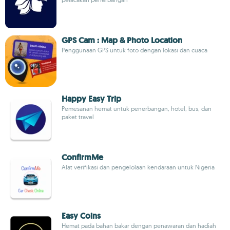
GPS Cam : Map & Photo Location
Penggunaan GPS untuk foto dengan lokasi dan cuaca
Happy Easy Trip
Pemesanan hemat untuk penerbangan, hotel, bus, dan
paket travel
ConfirmMe
Alat verifikasi dan pengelolaan kendaraan untuk Nigeria
Easy Coins
Hemat pada bahan bakar dengan penawaran dan hadiah