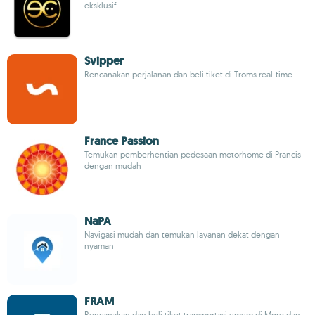
eksklusif
Svipper
Rencanakan perjalanan dan beli tiket di Troms real-time
France Passion
Temukan pemberhentian pedesaan motorhome di Prancis
dengan mudah
NaPA
Navigasi mudah dan temukan layanan dekat dengan
nyaman
FRAM
Rencanakan dan beli tiket transportasi umum di Møre dan