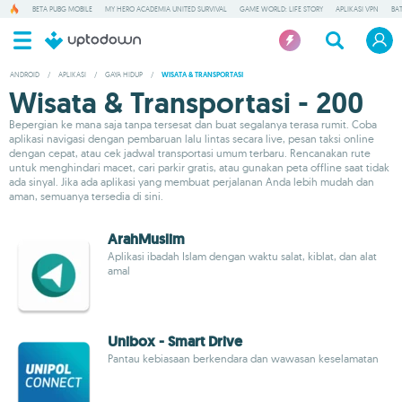
BETA PUBG MOBILE
MY HERO ACADEMIA UNITED SURVIVAL
GAME WORLD: LIFE STORY
APLIKASI VPN
BA
ANDROID
/
APLIKASI
/
GAYA HIDUP
/
WISATA & TRANSPORTASI
Wisata & Transportasi - 200
Bepergian ke mana saja tanpa tersesat dan buat segalanya terasa rumit. Coba
aplikasi navigasi dengan pembaruan lalu lintas secara live, pesan taksi online
dengan cepat, atau cek jadwal transportasi umum terbaru. Rencanakan rute
untuk menghindari macet, cari parkir gratis, atau gunakan peta offline saat tidak
ada sinyal. Jika ada aplikasi yang membuat perjalanan Anda lebih mudah dan
aman, semuanya tersedia di sini.
ArahMuslim
Aplikasi ibadah Islam dengan waktu salat, kiblat, dan alat
amal
Unibox - Smart Drive
Pantau kebiasaan berkendara dan wawasan keselamatan