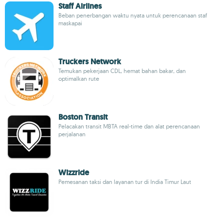
Staff Airlines
Beban penerbangan waktu nyata untuk perencanaan staf
maskapai
Truckers Network
Temukan pekerjaan CDL, hemat bahan bakar, dan
optimalkan rute
Boston Transit
Pelacakan transit MBTA real-time dan alat perencanaan
perjalanan
Wizzride
Pemesanan taksi dan layanan tur di India Timur Laut