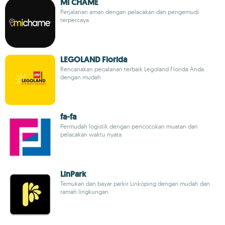
MI CHAME
Perjalanan aman dengan pelacakan dan pengemudi
terpercaya
LEGOLAND Florida
Rencanakan perjalanan terbaik Legoland Florida Anda
dengan mudah
fa-fa
Permudah logistik dengan pencocokan muatan dan
pelacakan waktu nyata
LinPark
Temukan dan bayar parkir Linköping dengan mudah dan
ramah lingkungan