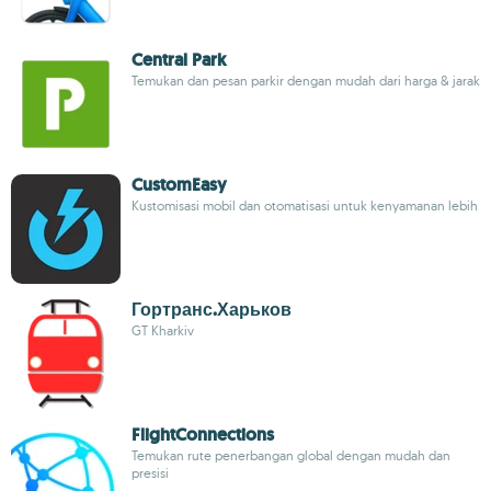
Central Park
Temukan dan pesan parkir dengan mudah dari harga & jarak
CustomEasy
Kustomisasi mobil dan otomatisasi untuk kenyamanan lebih
Гортранс.Харьков
GT Kharkiv
FlightConnections
Temukan rute penerbangan global dengan mudah dan
presisi