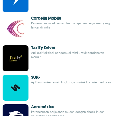
Cordelia Mobile
Pemesanan kapal pesiar dan manajemen perjalanan yang
lancar di India
TaxiFy Driver
Aplikasi fleksibel pengemudi taksi untuk pendapatan
mandiri
SURF
Aplikasi skuter ramah lingkungan untuk komuter perkotaan
Aeroméxico
Perencanaan perjalanan mudah dengan check-in dan
pelacakan penerbangan