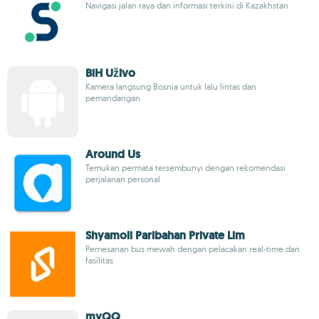
Navigasi jalan raya dan informasi terkini di Kazakhstan
BiH Uživo
Kamera langsung Bosnia untuk lalu lintas dan
pemandangan
Around Us
Temukan permata tersembunyi dengan rekomendasi
perjalanan personal
Shyamoli Paribahan Private Lim
Pemesanan bus mewah dengan pelacakan real-time dan
fasilitas
myQQ