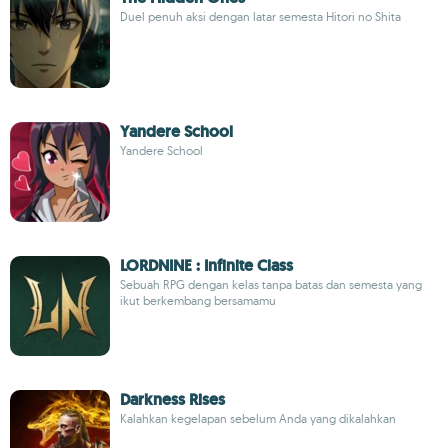
Duel penuh aksi dengan latar semesta Hitori no Shita
Yandere School
Yandere School
LORDNINE : Infinite Class
Sebuah RPG dengan kelas tanpa batas dan semesta yang
ikut berkembang bersamamu
Darkness Rises
Kalahkan kegelapan sebelum Anda yang dikalahkan