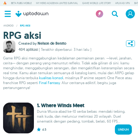
BETA PUBG MOBILE
MY HERO ACADEMIA UNITED SURVIVAL
GAME WORLD: LIFE STORY
APLIKASI VPN
BA
ANDROID
/
RPG AKSI
RPG aksi
Created by
Nelson de Benito
404 aplikasi
( Terakhir diperbarui: 3 hari lalu )
Game RPG aksi menggabungkan kedalaman permainan peran: —level, jarahan,
cerita— dengan perang yang menuntut refleks. Tidak ada giliran di sini: kamu
menghindar, menggabungkan serangan, dan mengaktifkan keterampilan secara
real time. Kamu akan temukan semuanya di katalog kami, mulai dari ARPG gelap
hingga dunia terbuka
kualitas konsol
, misalnya IP anime seperti One Piece atau
franchise RPG seperti
Final Fantasy
. Alur ceritanya adiktif, begitu juga
pertarungannya!
1. Where Winds Meet
Dunia Wuxia abad ke-10 serba bebas: mendaki tebing,
naik kuda, dan meluncur melintasi 20 wilayah. Duel
sinematik dengan pedang, tombak, belati, 60 FPS...
4.5
UNDUH