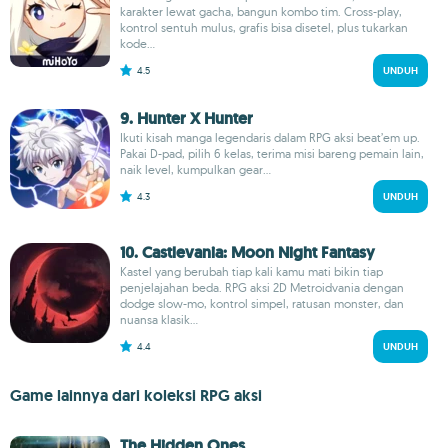
karakter lewat gacha, bangun kombo tim. Cross-play,
kontrol sentuh mulus, grafis bisa disetel, plus tukarkan
kode...
4.5
UNDUH
9. Hunter X Hunter
Ikuti kisah manga legendaris dalam RPG aksi beat’em up.
Pakai D-pad, pilih 6 kelas, terima misi bareng pemain lain,
naik level, kumpulkan gear...
4.3
UNDUH
10. Castlevania: Moon Night Fantasy
Kastel yang berubah tiap kali kamu mati bikin tiap
penjelajahan beda. RPG aksi 2D Metroidvania dengan
dodge slow-mo, kontrol simpel, ratusan monster, dan
nuansa klasik...
4.4
UNDUH
Game lainnya dari koleksi RPG aksi
The Hidden Ones