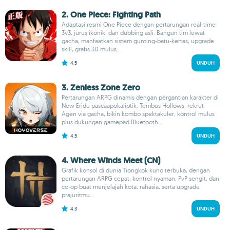
2. One Piece: Fighting Path
Adaptasi resmi One Piece dengan pertarungan real-time
3v3, jurus ikonik, dan dubbing asli. Bangun tim lewat
gacha, manfaatkan sistem gunting-batu-kertas, upgrade
skill, grafis 3D mulus...
4.5
UNDUH
3. Zenless Zone Zero
Pertarungan ARPG dinamis dengan pergantian karakter di
New Eridu pascaapokaliptik. Tembus Hollows, rekrut
Agen via gacha, bikin kombo spektakuler, kontrol mulus
plus dukungan gamepad Bluetooth...
4.5
UNDUH
4. Where Winds Meet (CN)
Grafik konsol di dunia Tiongkok kuno terbuka, dengan
pertarungan ARPG cepat, kontrol nyaman, PvP sengit, dan
co-op buat menjelajah kota, rahasia, serta upgrade
prajuritmu...
4.3
UNDUH