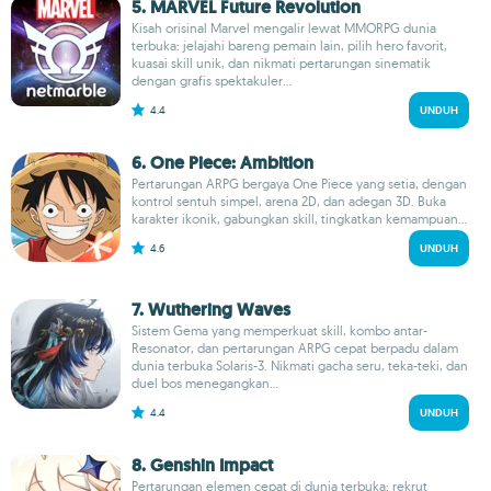
5. MARVEL Future Revolution
Kisah orisinal Marvel mengalir lewat MMORPG dunia
terbuka: jelajahi bareng pemain lain, pilih hero favorit,
kuasai skill unik, dan nikmati pertarungan sinematik
dengan grafis spektakuler...
4.4
UNDUH
6. One Piece: Ambition
Pertarungan ARPG bergaya One Piece yang setia, dengan
kontrol sentuh simpel, arena 2D, dan adegan 3D. Buka
karakter ikonik, gabungkan skill, tingkatkan kemampuan...
4.6
UNDUH
7. Wuthering Waves
Sistem Gema yang memperkuat skill, kombo antar-
Resonator, dan pertarungan ARPG cepat berpadu dalam
dunia terbuka Solaris-3. Nikmati gacha seru, teka-teki, dan
duel bos menegangkan...
4.4
UNDUH
8. Genshin Impact
Pertarungan elemen cepat di dunia terbuka; rekrut