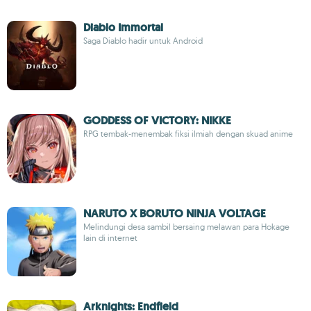
Diablo Immortal
Saga Diablo hadir untuk Android
GODDESS OF VICTORY: NIKKE
RPG tembak-menembak fiksi ilmiah dengan skuad anime
NARUTO X BORUTO NINJA VOLTAGE
Melindungi desa sambil bersaing melawan para Hokage
lain di internet
Arknights: Endfield