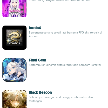
Bunuh sang penyihir dalam seri baru Re:Zero ini
Inotia4
Bersenang-senang sekali lagi bersama RPG aksi terbaik di
Android
Final Gear
Pertempuran dinamis antara robot dan beragam karakter
Black Beacon
Sebuah petualangan epik yang penuh misteri dan
tantangan.