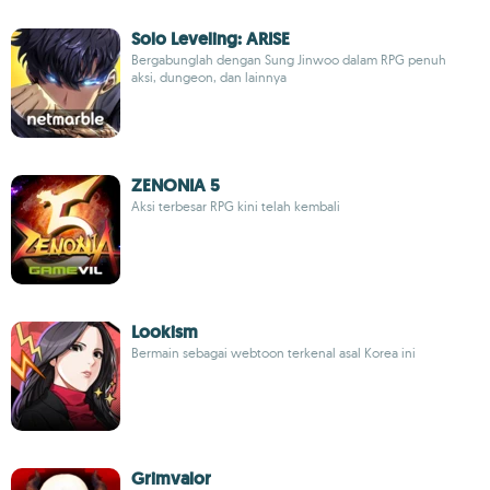
Solo Leveling: ARISE
Bergabunglah dengan Sung Jinwoo dalam RPG penuh
aksi, dungeon, dan lainnya
ZENONIA 5
Aksi terbesar RPG kini telah kembali
Lookism
Bermain sebagai webtoon terkenal asal Korea ini
Grimvalor