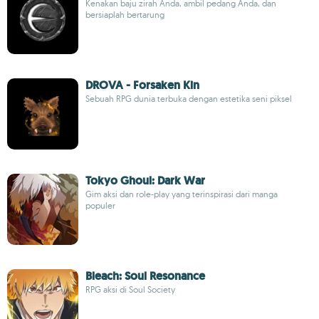
Kenakan baju zirah Anda, ambil pedang Anda, dan
bersiaplah bertarung
DROVA - Forsaken Kin
Sebuah RPG dunia terbuka dengan estetika seni piksel
Tokyo Ghoul: Dark War
Gim aksi dan role-play yang terinspirasi dari manga
populer
Bleach: Soul Resonance
RPG aksi di Soul Society