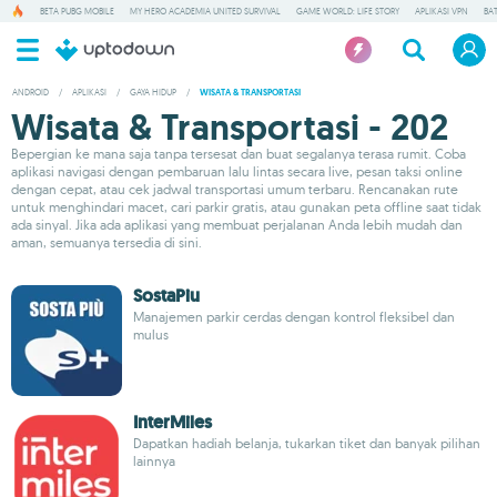
BETA PUBG MOBILE
MY HERO ACADEMIA UNITED SURVIVAL
GAME WORLD: LIFE STORY
APLIKASI VPN
BA
ANDROID
/
APLIKASI
/
GAYA HIDUP
/
WISATA & TRANSPORTASI
Wisata & Transportasi - 202
Bepergian ke mana saja tanpa tersesat dan buat segalanya terasa rumit. Coba
aplikasi navigasi dengan pembaruan lalu lintas secara live, pesan taksi online
dengan cepat, atau cek jadwal transportasi umum terbaru. Rencanakan rute
untuk menghindari macet, cari parkir gratis, atau gunakan peta offline saat tidak
ada sinyal. Jika ada aplikasi yang membuat perjalanan Anda lebih mudah dan
aman, semuanya tersedia di sini.
SostaPiu
Manajemen parkir cerdas dengan kontrol fleksibel dan
mulus
InterMiles
Dapatkan hadiah belanja, tukarkan tiket dan banyak pilihan
lainnya