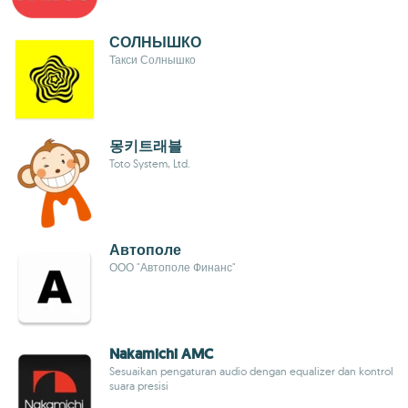
СОЛНЫШКО
Такси Солнышко
몽키트래블
Toto System, Ltd.
Автополе
ООО "Автополе Финанс"
Nakamichi AMC
Sesuaikan pengaturan audio dengan equalizer dan kontrol
suara presisi