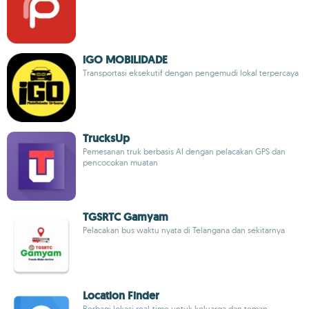
iGO MOBILIDADE
Transportasi eksekutif dengan pengemudi lokal terpercaya
TrucksUp
Pemesanan truk berbasis AI dengan pelacakan GPS dan
pencocokan muatan
TGSRTC Gamyam
Pelacakan bus waktu nyata di Telangana dan sekitarnya
Location Finder
Berbagi lokasi real-time untuk keluarga dan teman