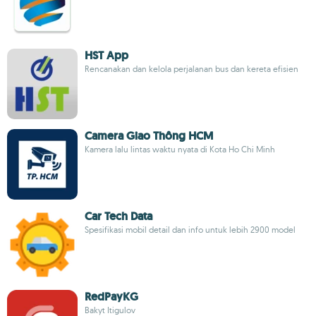
HST App
Rencanakan dan kelola perjalanan bus dan kereta efisien
Camera Giao Thông HCM
Kamera lalu lintas waktu nyata di Kota Ho Chi Minh
Car Tech Data
Spesifikasi mobil detail dan info untuk lebih 2900 model
RedPayKG
Bakyt Itigulov