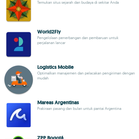
Temukan situs sejarah dan budaya di sekitar Anda
World2Fly
Pengelolaan penerbangan dan pembaruan untuk
perjalanan lancar
Logistics Mobile
Optimalkan manajemen dan pelacakan pengiriman dengan
mudah
Mareas Argentinas
Prakiraan pasang dan bulan untuk pantai Argentina
ZPP Bogotá