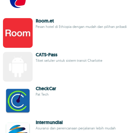
Room.et
Pesan hotel di Ethiopia dengan mudah dan pilihan pribadi
CATS-Pass
Tiket seluler untuk sistem transit Charlotte
CheckCar
Pat Tech
Intermundial
Asuransi dan perencanaan perjalanan lebih mudah