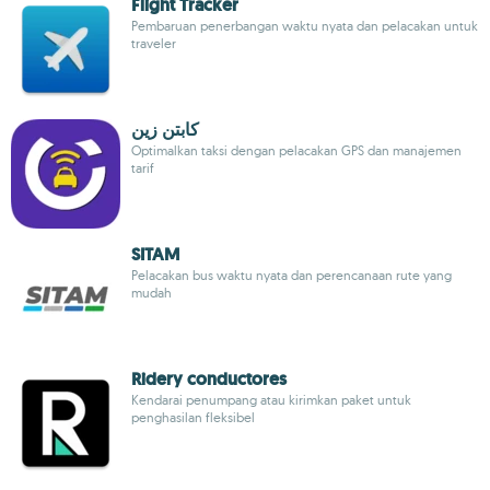
Flight Tracker
Pembaruan penerbangan waktu nyata dan pelacakan untuk
traveler
كابتن زين
Optimalkan taksi dengan pelacakan GPS dan manajemen
tarif
SITAM
Pelacakan bus waktu nyata dan perencanaan rute yang
mudah
Ridery conductores
Kendarai penumpang atau kirimkan paket untuk
penghasilan fleksibel