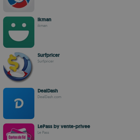
ikman
ikman
Surfpricer
Surfpricer
DealDash
DealDash.com
LePass by vente-privee
Le Pass