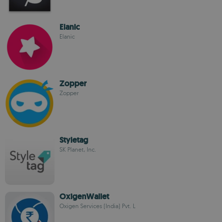
Elanic
Elanic
Zopper
Zopper
Styletag
SK Planet, Inc.
OxigenWallet
Oxigen Services (India) Pvt. L