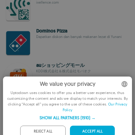
ixellence.com
Dominos Pizza
Dapatkan diskon dan banyak makanan lezat di Yunani
auショッピングモール
KDDI株式会社＆株式会社モバオク
We value your privacy
Uptodown uses cookies to offer you a better user experience, thus
customizing the content and ads we display to match your interests. By
Rostic's
ENGLISH
clicking “Accept all” you agree to the use of these cookies.
Our Privacy
KFC Russia
Policy
FRENCH
SHOW ALL PARTNERS
(1910) →
GERMAN
PORTUGUESE
REJECT ALL
ACCEPT ALL
مطبخ رمضان 2015