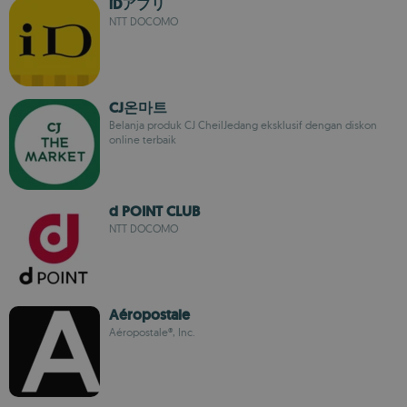
iDアプリ
NTT DOCOMO
CJ온마트
Belanja produk CJ CheilJedang eksklusif dengan diskon
online terbaik
d POINT CLUB
NTT DOCOMO
Aéropostale
Aéropostale®, Inc.