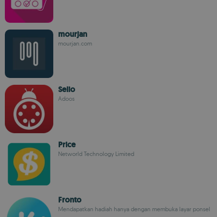
mourjan
mourjan.com
Selio
Adoos
Price
Networld Technology Limited
Fronto
Mendapatkan hadiah hanya dengan membuka layar ponsel