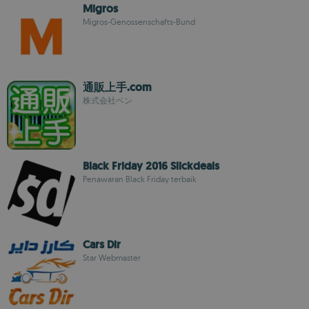
Migros
Migros-Genossenschafts-Bund
通販上手.com
株式会社ベン
Black Friday 2016 Slickdeals
Penawaran Black Friday terbaik
Cars Dir
Star Webmaster