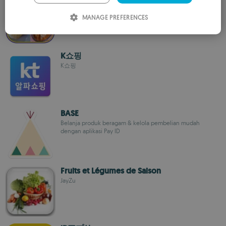
وصفات حلويات الطبخ المطبخ jam
ITALIAN
MANAGE PREFERENCES
SPANISH
ROMANIAN
K쇼핑
K쇼핑
BASE
Belanja produk beragam & kelola pembelian mudah
dengan aplikasi Pay ID
Fruits et Légumes de Saison
JayZu