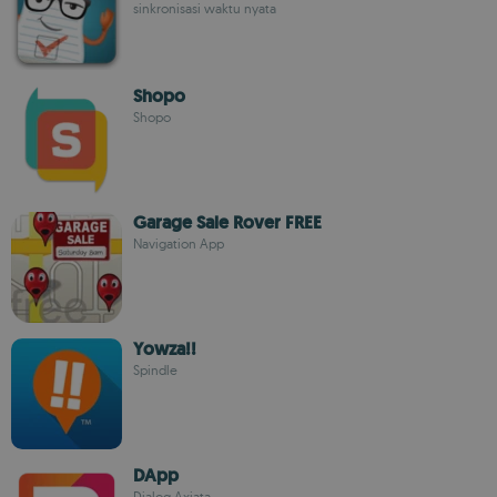
sinkronisasi waktu nyata
Shopo
Shopo
Garage Sale Rover FREE
Navigation App
Yowza!!
Spindle
DApp
Dialog Axiata.