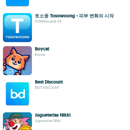
토소웅 Tosowoong - 피부 변화의 시작
POWERmobilE.KR
Boycat
Boycat
Best Discount
BEST DISCOUNT
Jugueterias Nikki
Jugueterias Nikki