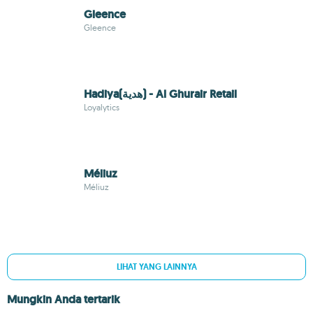
Gleence
Gleence
Hadiya(هدية) - Al Ghurair Retail
Loyalytics
Méliuz
Méliuz
LIHAT YANG LAINNYA
Mungkin Anda tertarik