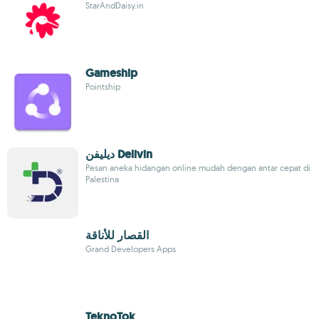
StarAndDaisy.in
Gameship
Pointship
ديليفن Delivin
Pesan aneka hidangan online mudah dengan antar cepat di
Palestina
القصار للأناقة
Grand Developers Apps
TeknoTok