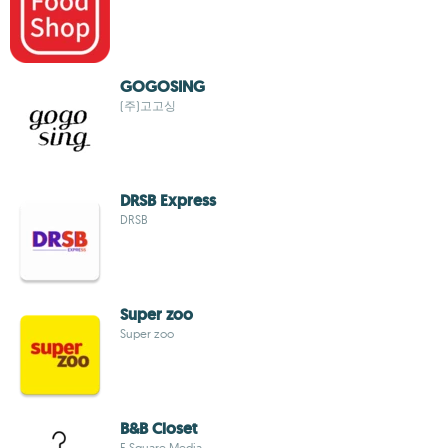
GOGOSING
(주)고고싱
DRSB Express
DRSB
Super zoo
Super zoo
B&B Closet
F Square Media