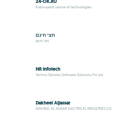
24-OK.RU
Krasnoyarsk centre of technologies
חצי חינם
חצי חינם
NR Infotech
Techno Genesis Software Solutions Pvt Ltd
Dakheel Aljassar
DAKHEEL AL JASSAR ELECTRICAL INDUSTRIES CO.