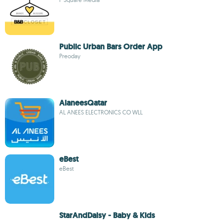
Public Urban Bars Order App
Preoday
AlaneesQatar
AL ANEES ELECTRONICS CO WLL
eBest
eBest
StarAndDaisy - Baby & Kids