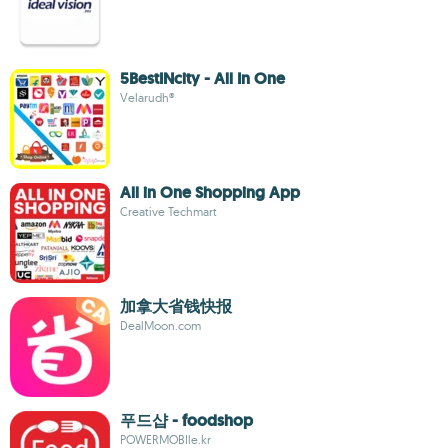
5BestINcity - All In One
Velarudh®
All in One Shopping App
Creative Techmart
加拿大省钱快报
DealMoon.com
푸드샵 - foodshop
POWERMOBIle.kr