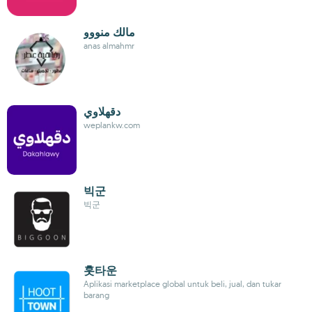
مالك منووو
anas almahmr
دقهلاوي
weplankw.com
빅군
빅군
훗타운
Aplikasi marketplace global untuk beli, jual, dan tukar
barang