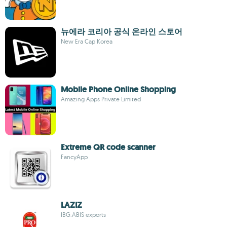
뉴에라 코리아 공식 온라인 스토어
New Era Cap Korea
Mobile Phone Online Shopping
Amazing Apps Private Limited
Extreme QR code scanner
FancyApp
LAZIZ
IBG.ABIS exports