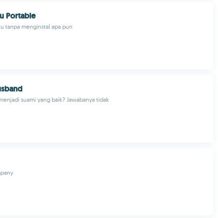
u Portable
u tanpa menginstal apa pun
usband
enjadi suami yang baik? Jawabanya tidak
pany