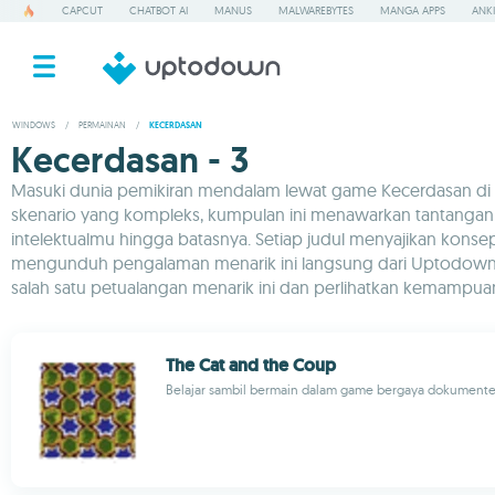
CAPCUT
CHATBOT AI
MANUS
MALWAREBYTES
MANGA APPS
ANKI
WINDOWS
/
PERMAINAN
/
KECERDASAN
Kecerdasan - 3
Masuki dunia pemikiran mendalam lewat game Kecerdasan di 
skenario yang kompleks, kumpulan ini menawarkan tantangan 
intelektualmu hingga batasnya. Setiap judul menyajikan kons
mengunduh pengalaman menarik ini langsung dari Uptodown
salah satu petualangan menarik ini dan perlihatkan kemampu
The Cat and the Coup
Belajar sambil bermain dalam game bergaya dokumente