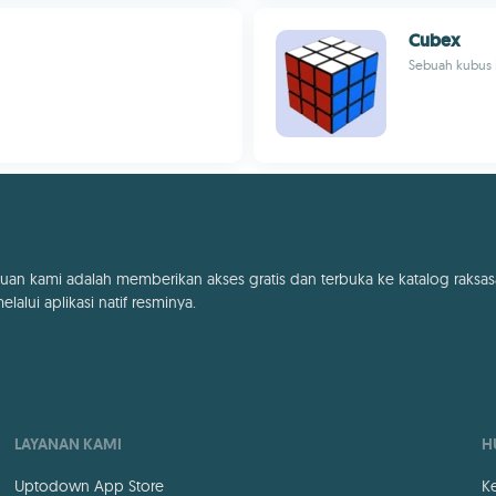
Cubex
Sebuah kubus R
uan kami adalah memberikan akses gratis dan terbuka ke katalog raksas
lalui aplikasi natif resminya.
LAYANAN KAMI
H
Uptodown App Store
K