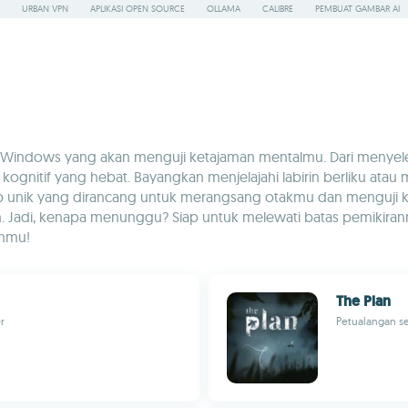
URBAN VPN
APLIKASI OPEN SOURCE
OLLAMA
CALIBRE
PEMBUAT GAMBAR AI
Windows yang akan menguji ketajaman mentalmu. Dari menyeles
kognitif yang hebat. Bayangkan menjelajahi labirin berliku a
ep unik yang dirancang untuk merangsang otakmu dan menguji k
. Jadi, kenapa menunggu? Siap untuk melewati batas pemikir
anmu!
The Plan
r
Petualangan se