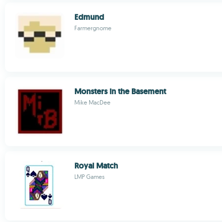
Edmund
Farmergnome
Monsters in the Basement
Mike MacDee
Royal Match
LMP Games