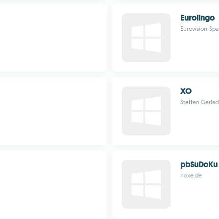
Eurolingo
Eurovision-Sp
XO
Steffen Gerlac
pbSuDoKu
noxe.de