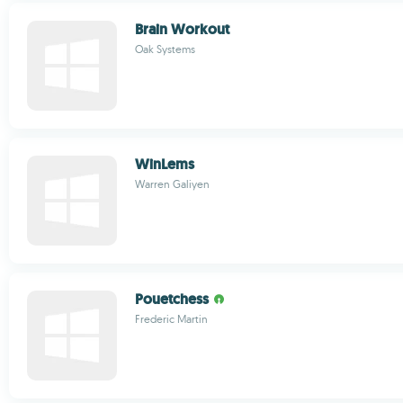
Brain Workout
Oak Systems
WinLems
Warren Galiyen
Pouetchess
Frederic Martin