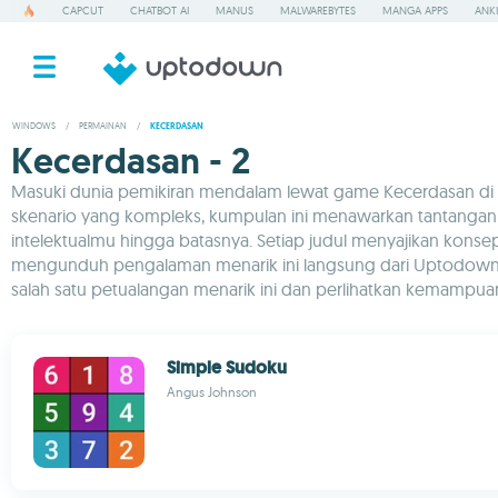
CAPCUT
CHATBOT AI
MANUS
MALWAREBYTES
MANGA APPS
ANKI
WINDOWS
/
PERMAINAN
/
KECERDASAN
Kecerdasan - 2
Masuki dunia pemikiran mendalam lewat game Kecerdasan di 
skenario yang kompleks, kumpulan ini menawarkan tantangan 
intelektualmu hingga batasnya. Setiap judul menyajikan kons
mengunduh pengalaman menarik ini langsung dari Uptodown
salah satu petualangan menarik ini dan perlihatkan kemampu
Simple Sudoku
Angus Johnson