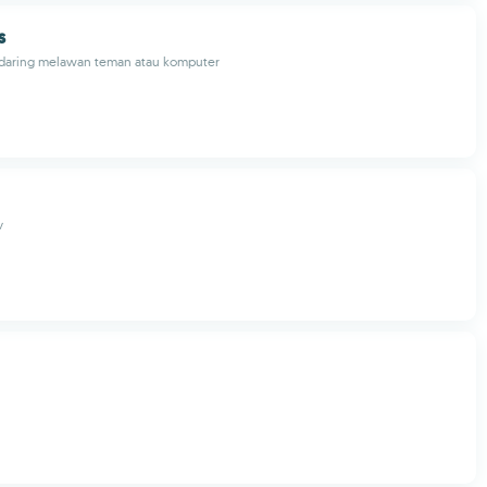
s
 daring melawan teman atau komputer
v