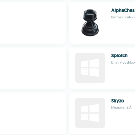
AlphaChes
Bermain catur
Splotch
Dmitry Sushko
Skyzo
Micronet S.A