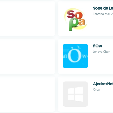
Sopa de Le
Tantang otak A
flOw
Jenova Chen
AjedrezNe
Oscar