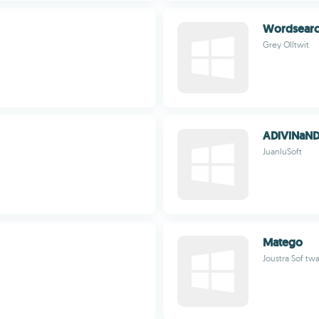
Wordsearc
Grey Olltwit
ADiViNaN
JuanluSoft
Matego
Joustra Sof tw