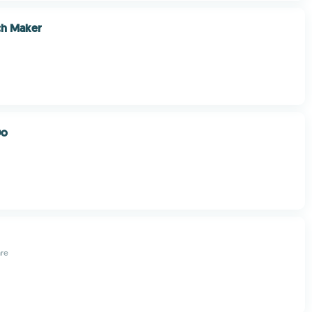
h Maker
Do
are