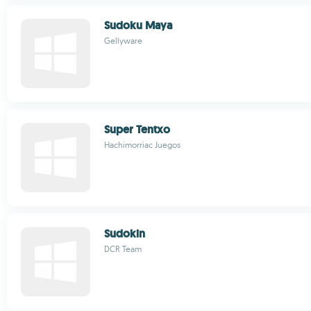
Sudoku Maya
Gellyware
Super Tentxo
Hachimorriac Juegos
Sudokin
DCR Team