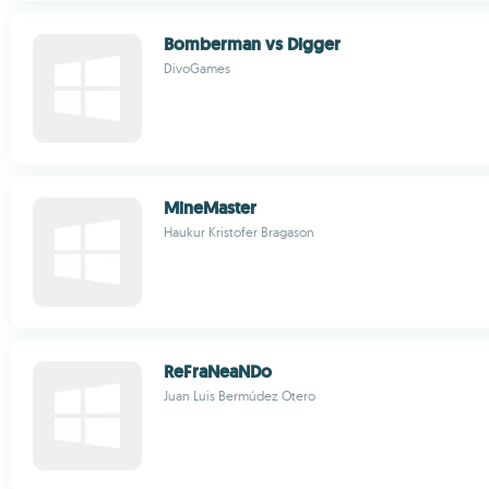
Bomberman vs Digger
DivoGames
MineMaster
Haukur Kristofer Bragason
ReFraNeaNDo
Juan Luis Bermúdez Otero