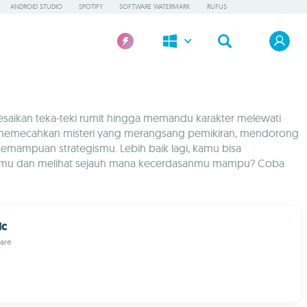
ANDROID STUDIO
SPOTIFY
SOFTWARE WATERMARK
RUFUS
aikan teka-teki rumit hingga memandu karakter melewati
tau memecahkan misteri yang merangsang pemikiran, mendorong
emampuan strategismu. Lebih baik lagi, kamu bisa
anmu dan melihat sejauh mana kecerdasanmu mampu? Coba
ic
ware