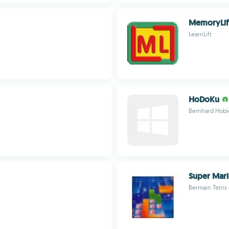
MemoryLif
LearnLift
HoDoKu
Bernhard Hobi
Super Mari
Bermain Tetris