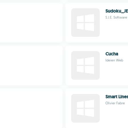
Sudoku_JE
S.J.E. Software
Cucha
Ideien Web
Smart Line
Olivier Fabre