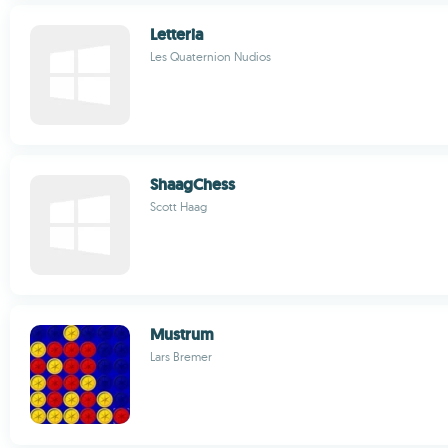
Letteria
Les Quaternion Nudios
ShaagChess
Scott Haag
Mustrum
Lars Bremer