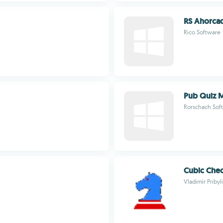
RS Ahorca
Rico Software
Pub Quiz 
Rorschach Sof
Cubic Che
Vladimír Pribyl