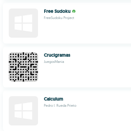
Free Sudoku
FreeSudoku Project
Crucigramas
JuegosMania
Calculum
Pedro I. Rueda Prieto