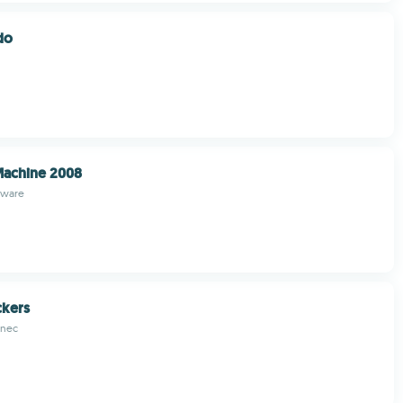
do
Machine 2008
tware
ckers
inec