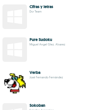
Cifras y letras
Dcr Team
Pure Sudoku
Miguel Angel Glez. Alvarez
Verba
José Fernando Fernández
Sokoban