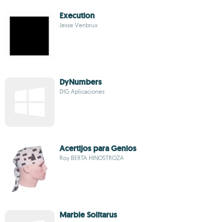
Execution
Jesse Venbrux
DyNumbers
DIG Aplicaciones
Acertijos para Genios
Roy BERTA HINOSTROZA
Marble Solitarus