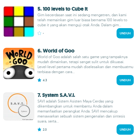
5. 100 levels to Cube it
Gim kecerdasan saat ini sedang mengetren, dan kami
telah memainkan gim luar biasa bernama 100 levels to
cube it yang akan menguji otak Anda. Dalam gim...
-
UNDUH
6. World of Goo
World of Goo adalah salah satu game yang tampaknya
mudah dimainkan, tetapi sangat sulit untuk dikuasai.
Level-level pertama mudah diselesaikan dan membuatmu
terbiasa dengan cara...
4.3
UNDUH
7. System S.A.V.I.
SAVI adalah Sistem Asisten Maya Cerdas yang
dikembangkan untuk membantu Anda dalam
memanfaatkan perangkat Anda. SAVI mencakup
menawarkan sebuah sistem pengenalan dan sintesis
suara, serta...
2.0
UNDUH