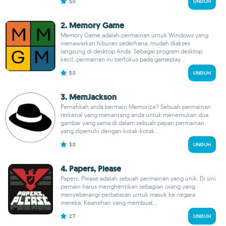
5.0
UNDUH
2. Memory Game
Memory Game adalah permainan untuk Windows yang
menawarkan hiburan sederhana, mudah diakses
langsung di desktop Anda. Sebagai program desktop
kecil, permainan ini berfokus pada gameplay...
5.0
UNDUH
3. MemJackson
Pernahkah anda bermain Memorize? Sebuah permainan
terkenal yang menantang anda untuk menemukan dua
gambar yang sama di dalam sebuah papan permainan
yang dipenuhi dengan kotak-kotak...
3.0
UNDUH
4. Papers, Please
Papers, Please adalah sebuah permainan yang unik. Di sini
pemain harus menghentikan sebagian orang yang
menyeberangi perbatasan untuk masuk ke negara
mereka. Keanehan yang membuat...
2.7
UNDUH