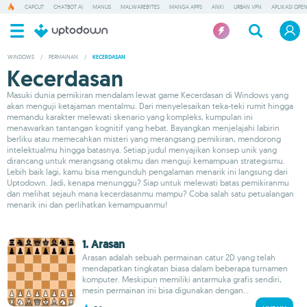
CAPCUT
CHATBOT AI
MANUS
MALWAREBYTES
MANGA APPS
ANKI
URBAN VPN
APLIKASI OPE
WINDOWS
/
PERMAINAN
/
KECERDASAN
Kecerdasan
Masuki dunia pemikiran mendalam lewat game Kecerdasan di Windows yang
akan menguji ketajaman mentalmu. Dari menyelesaikan teka-teki rumit hingga
memandu karakter melewati skenario yang kompleks, kumpulan ini
menawarkan tantangan kognitif yang hebat. Bayangkan menjelajahi labirin
berliku atau memecahkan misteri yang merangsang pemikiran, mendorong
intelektualmu hingga batasnya. Setiap judul menyajikan konsep unik yang
dirancang untuk merangsang otakmu dan menguji kemampuan strategismu.
Lebih baik lagi, kamu bisa mengunduh pengalaman menarik ini langsung dari
Uptodown. Jadi, kenapa menunggu? Siap untuk melewati batas pemikiranmu
dan melihat sejauh mana kecerdasanmu mampu? Coba salah satu petualangan
menarik ini dan perlihatkan kemampuanmu!
1. Arasan
Arasan adalah sebuah permainan catur 2D yang telah
mendapatkan tingkatan biasa dalam beberapa turnamen
komputer. Meskipun memiliki antarmuka grafis sendiri,
mesin permainan ini bisa digunakan dengan...