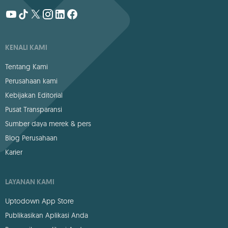
KENALI KAMI
Tentang Kami
Perusahaan kami
Kebijakan Editorial
Pusat Transparansi
Sumber daya merek & pers
Blog Perusahaan
Karier
LAYANAN KAMI
Uptodown App Store
Publikasikan Aplikasi Anda