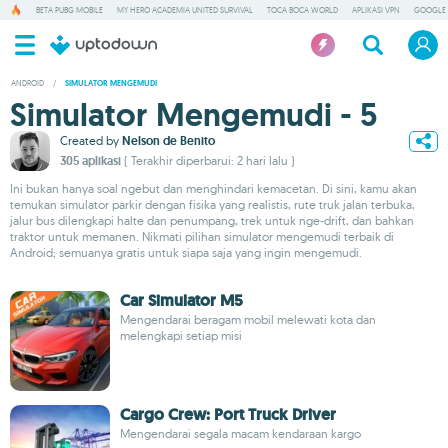
BETA PUBG MOBILE
MY HERO ACADEMIA UNITED SURVIVAL
TOCA BOCA WORLD
APLIKASI VPN
GOOGLE 
ANDROID
/
SIMULATOR MENGEMUDI
Simulator Mengemudi - 5
Created by
Nelson de Benito
305 aplikasi
( Terakhir diperbarui: 2 hari lalu )
Ini bukan hanya soal ngebut dan menghindari kemacetan. Di sini, kamu akan
temukan simulator parkir dengan fisika yang realistis, rute truk jalan terbuka,
jalur bus dilengkapi halte dan penumpang, trek untuk nge-drift, dan bahkan
traktor untuk memanen. Nikmati pilihan simulator mengemudi terbaik di
Android; semuanya gratis untuk siapa saja yang ingin mengemudi.
Car Simulator M5
Mengendarai beragam mobil melewati kota dan
melengkapi setiap misi
Cargo Crew: Port Truck Driver
Mengendarai segala macam kendaraan kargo