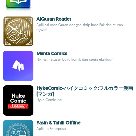
AlQuran Reader
Aplikasi baca Quran dengan skrip Indo Pak dan aturan
tajwid
Manta Comics
Nikmati ratusan buku komik dan cerita eksklusif
HykeComic-ハイクコミック:フルカラー漫画
(マンガ)
Hyke Comic Inc.
Yasin & Tahlil Offline
Aplikita Enterprise