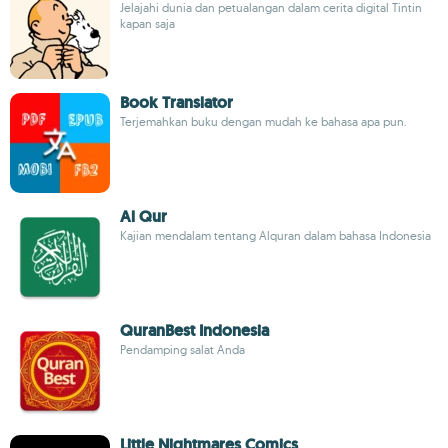
Jelajahi dunia dan petualangan dalam cerita digital Tintin
kapan saja
Book Translator
Terjemahkan buku dengan mudah ke bahasa apa pun.
Al Qur
Kajian mendalam tentang Alquran dalam bahasa Indonesia
QuranBest Indonesia
Pendamping salat Anda
Little Nightmares Comics