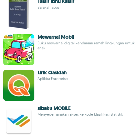
Tafsir Ibnu Katsir
Barakah apps
Mewarnai Mobil
Buku mewarnai digital kendaraan ramah lingkungan untuk
anak
Lirik Qasidah
Aplikita Enterprise
sibaku MOBILE
Menyederhanakan akses ke kode klasifikasi statistik