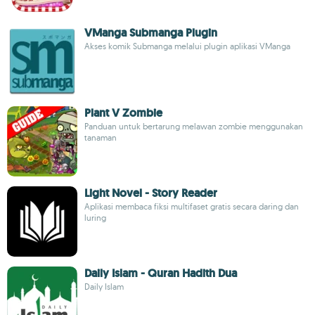
VManga Submanga Plugin
Akses komik Submanga melalui plugin aplikasi VManga
Plant V Zombie
Panduan untuk bertarung melawan zombie menggunakan
tanaman
Light Novel - Story Reader
Aplikasi membaca fiksi multifaset gratis secara daring dan
luring
Daily Islam - Quran Hadith Dua
Daily Islam