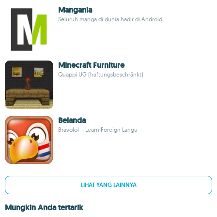
Mangania
Seluruh manga di dunia hadir di Android
Minecraft Furniture
Quappi UG (haftungsbeschränkt)
Belanda
Bravolol – Learn Foreign Langu
LIHAT YANG LAINNYA
Mungkin Anda tertarik