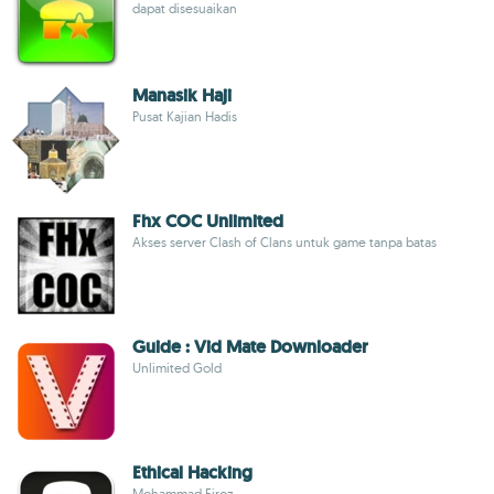
dapat disesuaikan
Manasik Haji
Pusat Kajian Hadis
Fhx COC Unlimited
Akses server Clash of Clans untuk game tanpa batas
Guide : Vid Mate Downloader
Unlimited Gold
Ethical Hacking
Mohammad Firoz