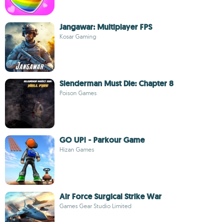
Jangawar: Multiplayer FPS
Kosar Gaming
Slenderman Must Die: Chapter 8
Poison Games
GO UP! - Parkour Game
Hizan Games
Air Force Surgical Strike War
Games Gear Studio Limited