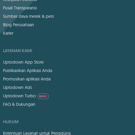
Pusat Transparansi
Sumber daya merek & pers
Blog Perusahaan
Karier
LAYANAN KAMI
Uptodown App Store
Publikasikan Aplikasi Anda
Promosikan aplikasi Anda
Uptodown Ads
Uptodown Turbo
BARU
FAQ & Dukungan
HUKUM
Ketentuan Layanan untuk Pengguna