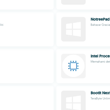
NotreePad
iti
Baltazar Graci
Intel Proce
Memahami deta
BootIt Nex
TeraByte Unlim