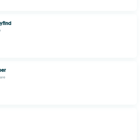
ryfind
e
ber
ware