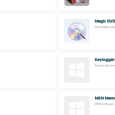
Magic DVD
Membakar salin
Keylogger
Pantau dan ke
MKN Memo
MKN Software