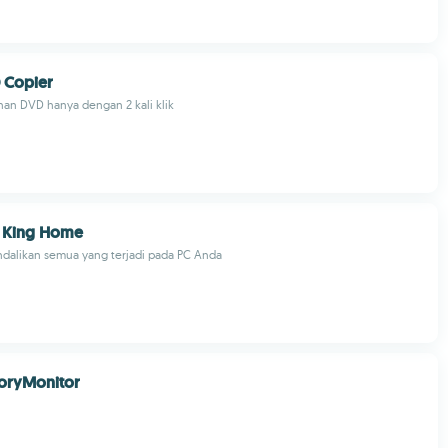
 Copier
an DVD hanya dengan 2 kali klik
 King Home
ndalikan semua yang terjadi pada PC Anda
ryMonitor