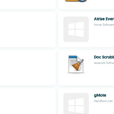
Atrise Eve
Atrise Softwar
Doc Scrub
Javacool Soft
gMote
Handform.net