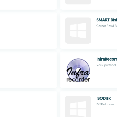
SMART Dis
Corner Bowl S
InfraRecor
Versi portabel
ISODisk
ISODisk.com