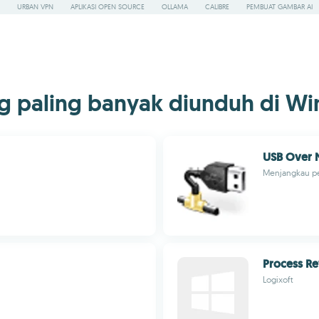
URBAN VPN
APLIKASI OPEN SOURCE
OLLAMA
CALIBRE
PEMBUAT GAMBAR AI
ng paling banyak diunduh di Wi
USB Over 
Menjangkau per
Process Re
Logixoft