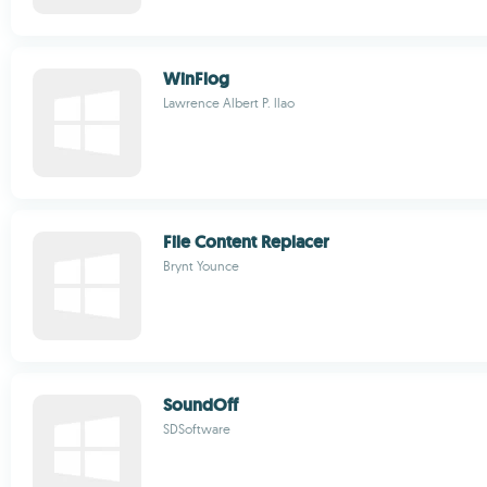
WinFlog
Lawrence Albert P. llao
File Content Replacer
Brynt Younce
SoundOff
SDSoftware