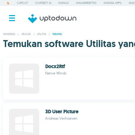
CAPCUT
CHATBOT AI
MANUS
MALWAREBYTES
MANGA APPS
ANKI
WINDOWS
/
APLIKASI
/
UTILITAS
/
TERATAS
Temukan software Utilitas ya
Docx2Rtf
Native Winds
3D User Picture
Andreas Verhoeven