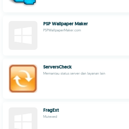
PSP Wallpaper Maker
PSPWallpaperMaker.com
ServersCheck
Memantau status server dan layanan lain
FragExt
Mutexed