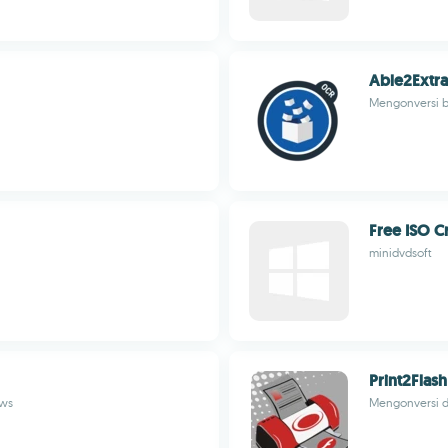
Able2Extra
Mengonversi b
Free ISO C
minidvdsoft
Print2Flash
ows
Mengonversi d