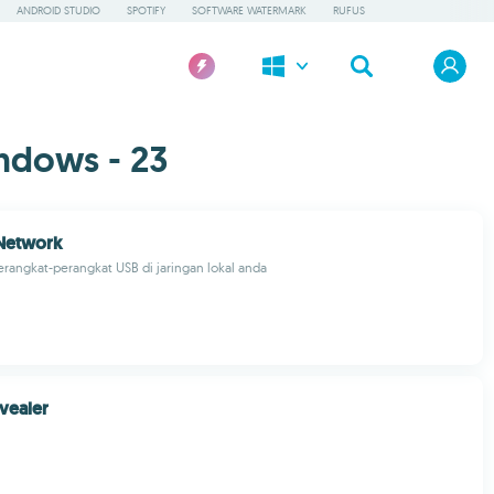
ANDROID STUDIO
SPOTIFY
SOFTWARE WATERMARK
RUFUS
ndows - 23
Network
angkat-perangkat USB di jaringan lokal anda
vealer