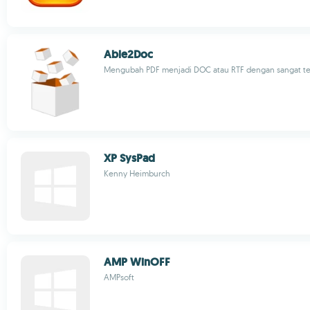
Able2Doc
Mengubah PDF menjadi DOC atau RTF dengan sangat tel
XP SysPad
Kenny Heimburch
AMP WinOFF
AMPsoft