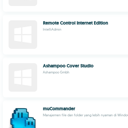
Remote Control Internet Edition
IntelliAdmin
Ashampoo Cover Studio
Ashampoo Gmbh
muCommander
Manajemen file dan folder yang lebih nyaman di Wind