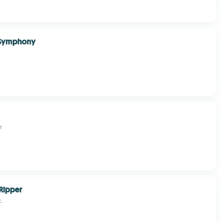
 Symphony
e
Ripper
c.