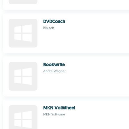
DVDCoach
kibisoft
Bookwrite
André Wagner
MKN VolWheel
MKN Software