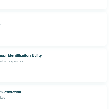
an
ssor Identification Utility
il setiap prosesor
t Generation
ited