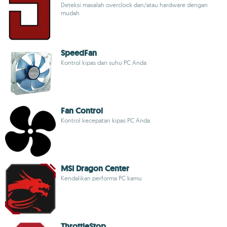
Deteksi masalah overclock dan/atau hardware dengan
mudah
SpeedFan
Kontrol kipas dan suhu PC Anda
Fan Control
Kontrol kecepatan kipas PC Anda
MSI Dragon Center
Kendalikan performa PC kamu
ThrottleStop