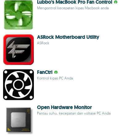
Lubbo's MacBook Pro Fan Control
Mengontrol kecepatan kipas Macbook anda
ASRock Motherboard Utility
ASRock
FanCtrl
Kontrol kipas PC Anda
Open Hardware Monitor
Pantau suhu, kecepatan dan voltase PC Anda