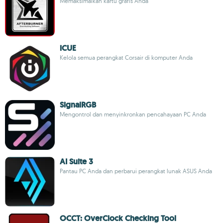
Memaksimalkan kartu grafis Anda
iCUE
Kelola semua perangkat Corsair di komputer Anda
SignalRGB
Mengontrol dan menyinkronkan pencahayaan PC Anda
AI Suite 3
Pantau PC Anda dan perbarui perangkat lunak ASUS Anda
OCCT: OverClock Checking Tool