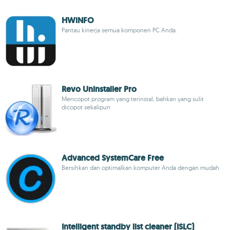
HWiNFO
Pantau kinerja semua komponen PC Anda.
Revo Uninstaller Pro
Mencopot program yang terinstal, bahkan yang sulit
dicopot sekalipun
Advanced SystemCare Free
Bersihkan dan optimalkan komputer Anda dengan mudah
Intelligent standby list cleaner (ISLC)