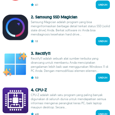
4.1
UNDUH
2. Samsung SSD Magician
Samsung Magician adalah program yang bisa
menginformasikan berbagai detail terkait status SSD (solid
state drive) Anda. Berkat software ini Anda bisa
mendiagnosis kesehatan hard drive...
1.0
UNDUH
3. Rectify11
Rectify11 adalah sebuah alat sumber terbuka yang
dirancang untuk membantu Anda menciptakan
pengalaman lebih baik saat menggunakan Windows 11 di
PC Anda. Dengan memodifikasi elemen-elemen...
5.0
UNDUH
4. CPU-Z
CPU-Z adalah salah satu program yang paling banyak
digunakan di seluruh dunia untuk mendapatkan semua
informasi mengenai perangkat keras PC, baik laptop
maupun desktop. Secara...
4.6
UNDUH