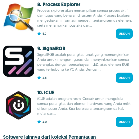
8. Process Explorer
Process Explorer akan menampilkan semua proses aktif
dan tugas yang berjalan di sistem Anda. Process Explorer
menyediakan informasi mendetil tentang semua elemen,
serta menampilkan pustaka dan...
5.0
UNDUH
9. SignalRGB
SignalRGB adalah perangkat lunak yang memungkinkan
Anda untuk mengonfigurasi dan menyinkronkan semua
perangkat dengan pencahayaan, LED, atau elemen RGB
yang terhubung ke PC Anda. Dengan...
4.5
UNDUH
10. iCUE
iCUE adalah program resmi Corsair untuk mengelola
semua perangkat dan elemen hardware yang Anda miliki
di komputer Anda. Kita berbicara tentang semua hal,
mulai dari...
4.0
UNDUH
Software lainnya dari koleksi Pemantauan