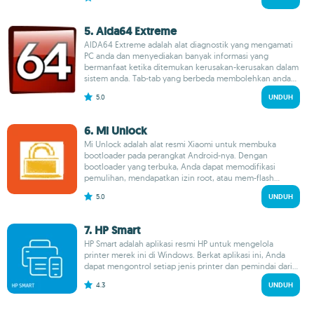
5. Aida64 Extreme
AIDA64 Extreme adalah alat diagnostik yang mengamati
PC anda dan menyediakan banyak informasi yang
bermanfaat ketika ditemukan kerusakan-kerusakan dalam
sistem anda. Tab-tab yang berbeda membolehkan anda...
5.0
UNDUH
6. Mi Unlock
Mi Unlock adalah alat resmi Xiaomi untuk membuka
bootloader pada perangkat Android-nya. Dengan
bootloader yang terbuka, Anda dapat memodifikasi
pemulihan, mendapatkan izin root, atau mem-flash...
5.0
UNDUH
7. HP Smart
HP Smart adalah aplikasi resmi HP untuk mengelola
printer merek ini di Windows. Berkat aplikasi ini, Anda
dapat mengontrol setiap jenis printer dan pemindai dari...
4.3
UNDUH