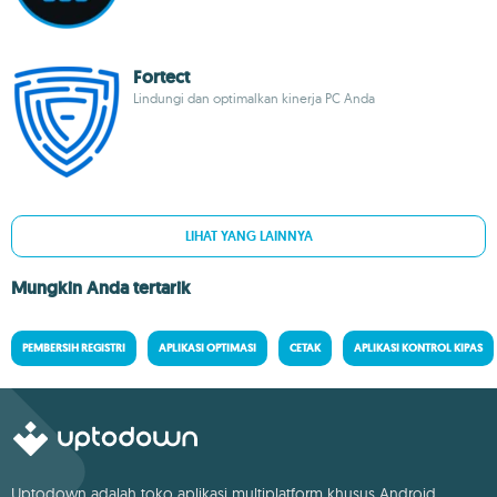
Fortect
Lindungi dan optimalkan kinerja PC Anda
LIHAT YANG LAINNYA
Mungkin Anda tertarik
PEMBERSIH REGISTRI
APLIKASI OPTIMASI
CETAK
APLIKASI KONTROL KIPAS
Uptodown adalah toko aplikasi multiplatform khusus Android.