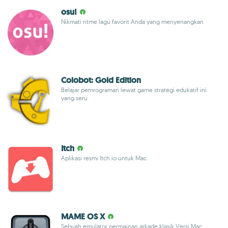
osu!
Nikmati ritme lagu favorit Anda yang menyenangkan
Colobot: Gold Edition
Belajar pemrograman lewat game strategi edukatif ini
yang seru
Itch
Aplikasi resmi Itch.io untuk Mac
MAME OS X
Sebuah emulator permainan arkade klasik Versi Mac