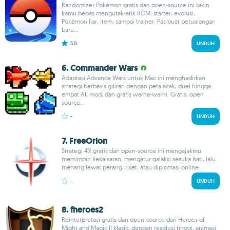
Randomizer Pokémon gratis dan open-source ini bikin
kamu bebas mengutak-atik ROM: starter, evolusi,
Pokémon liar, item, sampai trainer. Pas buat petualangan
baru...
5.0
UNDUH
6. Commander Wars
Adaptasi Advance Wars untuk Mac ini menghadirkan
strategi berbasis giliran dengan peta acak, duel hingga
empat AI, mod, dan grafis warna-warni. Gratis, open
source...
-
UNDUH
7. FreeOrion
Strategi 4X gratis dan open-source ini mengajakmu
memimpin kekaisaran, mengatur galaksi sesuka hati, lalu
menang lewat perang, riset, atau diplomasi online...
-
UNDUH
8. fheroes2
Reinterpretasi gratis dan open-source dari Heroes of
Might and Magic II klasik, dengan resolusi tinggi, animasi