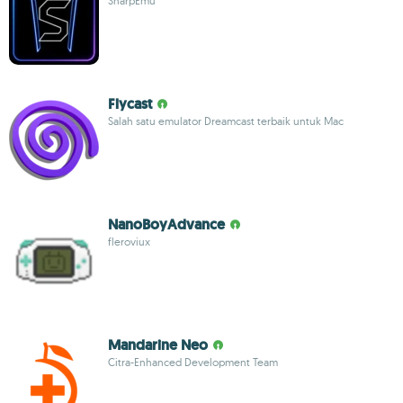
SharpEmu
Flycast
Salah satu emulator Dreamcast terbaik untuk Mac
NanoBoyAdvance
fleroviux
Mandarine Neo
Citra-Enhanced Development Team