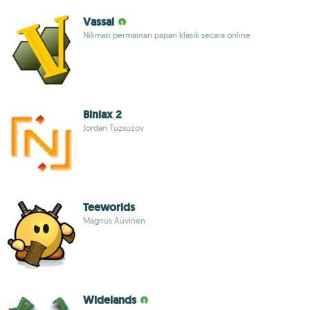
Vassal
Nikmati permainan papan klasik secara online
Biniax 2
Jordan Tuzsuzov
Teeworlds
Magnus Auvinen
Widelands