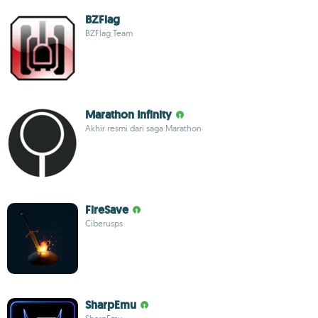
BZFlag
BZFlag Team
Marathon Infinity
Akhir resmi dari saga Marathon
FireSave
Ciberusps
SharpEmu