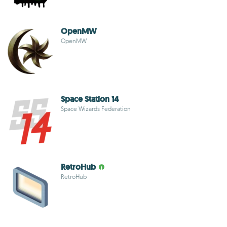
OpenMW
OpenMW
Space Station 14
Space Wizards Federation
RetroHub
RetroHub