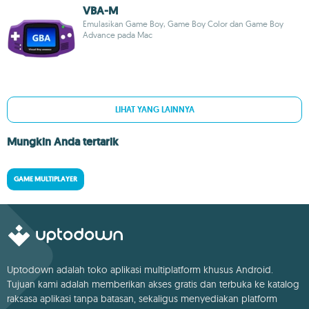
VBA-M
Emulasikan Game Boy, Game Boy Color dan Game Boy
Advance pada Mac
LIHAT YANG LAINNYA
Mungkin Anda tertarik
GAME MULTIPLAYER
Uptodown adalah toko aplikasi multiplatform khusus Android.
Tujuan kami adalah memberikan akses gratis dan terbuka ke katalog
raksasa aplikasi tanpa batasan, sekaligus menyediakan platform