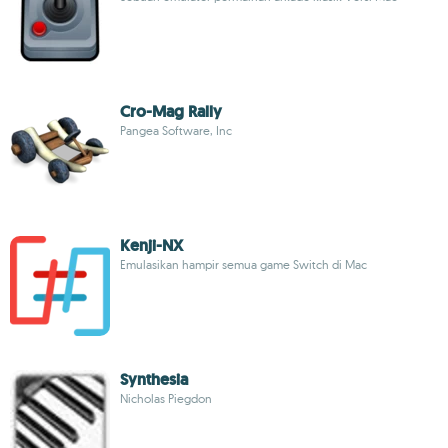
Cro-Mag Rally
Pangea Software, Inc
Kenji-NX
Emulasikan hampir semua game Switch di Mac
Synthesia
Nicholas Piegdon