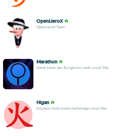
OpenLieroX
OpenLieroX Team
Marathon
Game klasik dari Bungie kini hadir untuk Mac
Higan
Emulator multi-sistem bertenaga untuk Mac