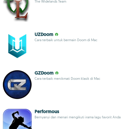
The Widelands Team
UZDoom
Cara terbaik untuk bermain Doom di Mac
GZDoom
Cara terbaik menikmati Doom klasik di Mac
Performous
Bernyanyi dan menari mengikuti irama lagu favorit Anda