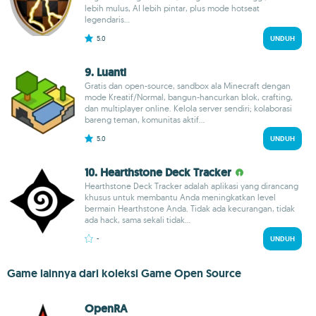
lebih mulus, AI lebih pintar, plus mode hotseat
legendaris...
5.0
UNDUH
9. Luanti
Gratis dan open-source, sandbox ala Minecraft dengan
mode Kreatif/Normal, bangun-hancurkan blok, crafting,
dan multiplayer online. Kelola server sendiri; kolaborasi
bareng teman, komunitas aktif...
5.0
UNDUH
10. Hearthstone Deck Tracker
Hearthstone Deck Tracker adalah aplikasi yang dirancang
khusus untuk membantu Anda meningkatkan level
bermain Hearthstone Anda. Tidak ada kecurangan, tidak
ada hack, sama sekali tidak...
-
UNDUH
Game lainnya dari koleksi Game Open Source
OpenRA