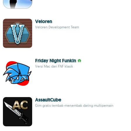
Veloren
Veloren Development Team
Friday Night Funkin
Versi Mac dari FNF klasik
AssaultCube
Gim gratis tembak-menembak daring multipemain