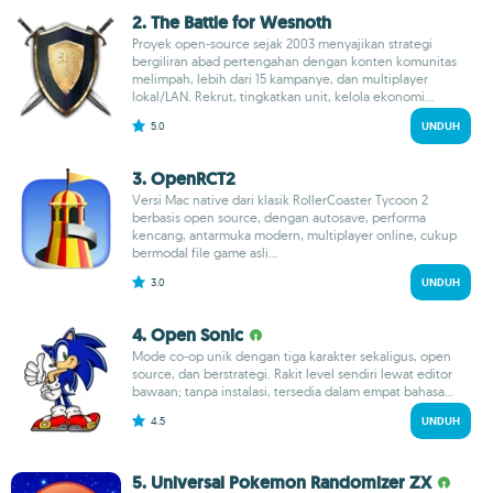
2. The Battle for Wesnoth
Proyek open-source sejak 2003 menyajikan strategi
bergiliran abad pertengahan dengan konten komunitas
melimpah, lebih dari 15 kampanye, dan multiplayer
lokal/LAN. Rekrut, tingkatkan unit, kelola ekonomi...
5.0
UNDUH
3. OpenRCT2
Versi Mac native dari klasik RollerCoaster Tycoon 2
berbasis open source, dengan autosave, performa
kencang, antarmuka modern, multiplayer online, cukup
bermodal file game asli...
3.0
UNDUH
4. Open Sonic
Mode co-op unik dengan tiga karakter sekaligus, open
source, dan berstrategi. Rakit level sendiri lewat editor
bawaan; tanpa instalasi, tersedia dalam empat bahasa...
4.5
UNDUH
5. Universal Pokemon Randomizer ZX