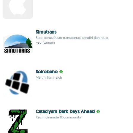
Simutrans
Buat perusahaan transportasi sendiri dan raup
keuntungan
Sokobano
Martin Tschirsich
Cataclysm Dark Days Ahead
Kevin Granade & community