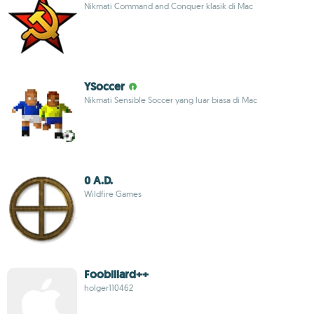
Nikmati Command and Conquer klasik di Mac
YSoccer
Nikmati Sensible Soccer yang luar biasa di Mac
0 A.D.
Wildfire Games
Foobillard++
holger110462