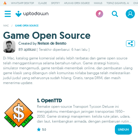
WHATSAPP DESKTOP
CLAUDE
SPOTIFY
APLIKASI OPEN SOURCE
MANUS
TOPAZ GIGAPIXEL AI
CHA
MAC
/
GAME OPEN SOURCE
Game Open Source
Created by
Nelson de Benito
89 aplikasi
( Terakhir diperbarui: 6 hari lalu )
Di Mac, katalog game komersial selalu lebih terbatas dan game open source
telah menggantikannya selama bertahun-tahun. Game strategi historis,
simulator mengemudi, game tembak-menembak online, dan pembuatan ulang
game klasik yang dibangun oleh komunitas nirlaba bangga telah melestarikan
judul-judul yang seharusnya sudah hilang. Gratis, tanpa DRM, dan masih
menerima update.
1. OpenTTD
Remake open-source Transport Tycoon Deluxe ini
mengajakmu membangun jaringan transportasi 1950–
2050. Game strategi manajemen: kelola rute jalan, udara,
dan laut, kembangkan armada, dengan pembaruan rutin...
5.0
UNDUH