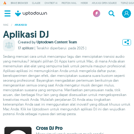
BRAVE BROWSER
CLAUDE
CHATBOT AI
PROTON MAIL
HERDR
APLIKASI OPEN SOURCE
TOPAZ GIGA
MAC
/
APLIKASI DJ
Aplikasi DJ
Created by
Uptodown Content Team
17 aplikasi
( Terakhir diperbarui: pada 2025 )
Sedang mencari cara untuk mencampur lagu dan menciptakan transisi audio
yang memukau? Jelajahi pilihan DJ Apps kami untuk Mac, di mana Anda akan
menemukan alat-alat yang sempurna baik untuk pemula maupun profesional.
Aplikasi-aplikasi ini memungkinkan Anda untuk mengelola daftar putar,
bereksperimen dengan efek, dan menciptakan suasana suara kustom seperti
seorang profesional. Bayangkan mengadakan pertemuan berikutnya dan
mengesankan semua orang saat Anda mengatur musik dengan mulus,
menciptakan suasana yang sempurna. Manfaatkan penyesuaian nada, titik
acuan, dan berbagai fitur lain yang dapat disesuaikan untuk mengekspresikan
kreativitas musik Anda. Mulailah perjalanan DJ Anda atau tingkatkan
keterampilan Anda saat ini menggunakan alat inovatif yang dibuat khusus untuk
Mac Anda. Klik ke Uptodown untuk mengunduh aplikasi DJ ini dan wujudkan
potensi Anda sebagai nyawa dari setiap pesta.
Cross DJ Pro
Mixer virtual untuk membuat musik sendiri