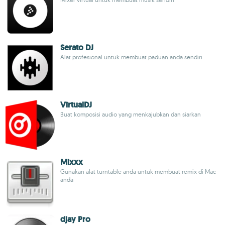
Serato DJ
Alat profesional untuk membuat paduan anda sendiri
VirtualDJ
Buat komposisi audio yang menkajubkan dan siarkan
Mixxx
Gunakan alat turntable anda untuk membuat remix di Mac
anda
djay Pro