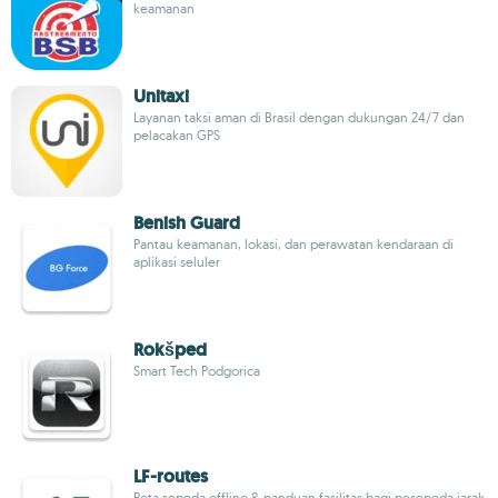
keamanan
Unitaxi
Layanan taksi aman di Brasil dengan dukungan 24/7 dan
pelacakan GPS
Benish Guard
Pantau keamanan, lokasi, dan perawatan kendaraan di
aplikasi seluler
Rokšped
Smart Tech Podgorica
LF-routes
Peta sepeda offline & panduan fasilitas bagi pesepeda jarak