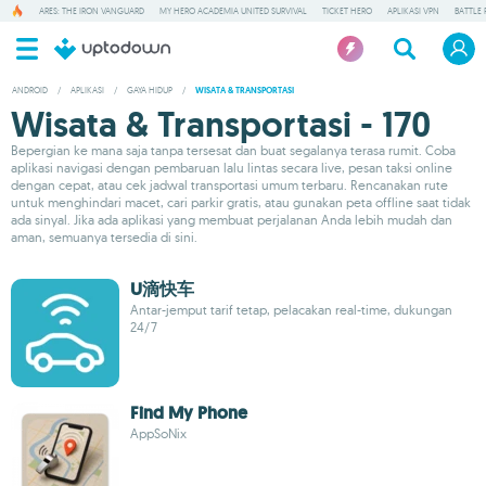
ARES: THE IRON VANGUARD
MY HERO ACADEMIA UNITED SURVIVAL
TICKET HERO
APLIKASI VPN
BATTLE 
ANDROID
/
APLIKASI
/
GAYA HIDUP
/
WISATA & TRANSPORTASI
Wisata & Transportasi - 170
Bepergian ke mana saja tanpa tersesat dan buat segalanya terasa rumit. Coba
aplikasi navigasi dengan pembaruan lalu lintas secara live, pesan taksi online
dengan cepat, atau cek jadwal transportasi umum terbaru. Rencanakan rute
untuk menghindari macet, cari parkir gratis, atau gunakan peta offline saat tidak
ada sinyal. Jika ada aplikasi yang membuat perjalanan Anda lebih mudah dan
aman, semuanya tersedia di sini.
U滴快车
Antar-jemput tarif tetap, pelacakan real-time, dukungan
24/7
Find My Phone
AppSoNix