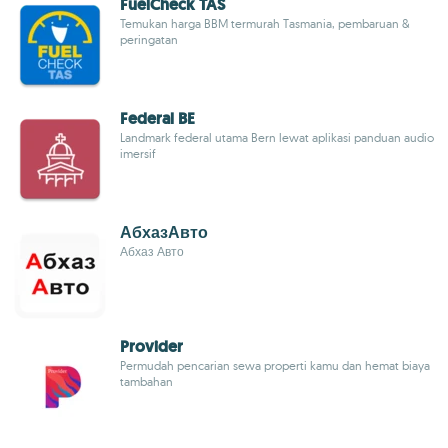
FuelCheck TAS
Temukan harga BBM termurah Tasmania, pembaruan &
peringatan
Federal BE
Landmark federal utama Bern lewat aplikasi panduan audio
imersif
АбхазАвто
Абхаз Авто
Provider
Permudah pencarian sewa properti kamu dan hemat biaya
tambahan