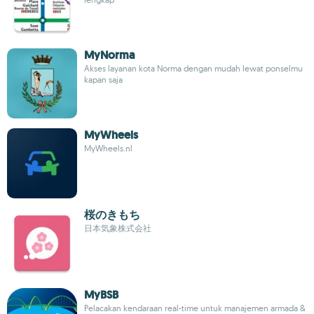
MyNorma
Akses layanan kota Norma dengan mudah lewat ponselmu
kapan saja
MyWheels
MyWheels.nl
桜のきもち
日本気象株式会社
MyBSB
Pelacakan kendaraan real-time untuk manajemen armada &