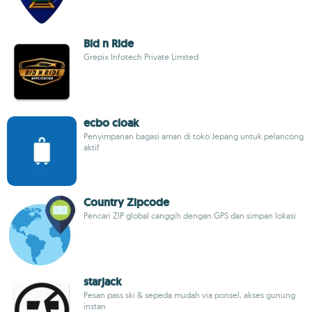
Bid n Ride
Grepix Infotech Private Limited
ecbo cloak
Penyimpanan bagasi aman di toko Jepang untuk pelancong
aktif
Country Zipcode
Pencari ZIP global canggih dengan GPS dan simpan lokasi
starjack
Pesan pass ski & sepeda mudah via ponsel, akses gunung
instan