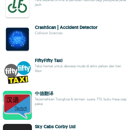
jauh
CrashScan | Accident Detector
Collision Sciences
FiftyFifty Taxi
Taksi hemat untuk dewasa muda di akhir pekan dan hari
libur
中德翻译
Terjemahkan Tionghoa & Jerman: suara, TTS, buku frasa siap
pakai
Sky Cabs Corby Ltd