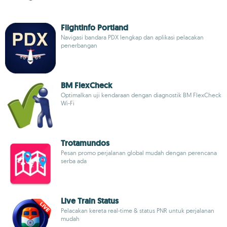
FlightInfo Portland
Navigasi bandara PDX lengkap dan aplikasi pelacakan
penerbangan
BM FlexCheck
Optimalkan uji kendaraan dengan diagnostik BM FlexCheck
Wi-Fi
Trotamundos
Pesan promo perjalanan global mudah dengan perencana
serba ada
Live Train Status
Pelacakan kereta real-time & status PNR untuk perjalanan
mudah