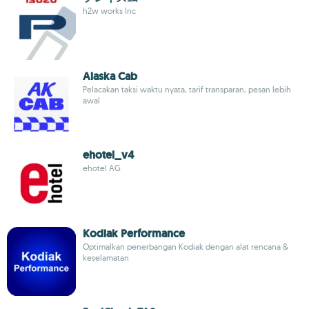
h2w works Inc
Alaska Cab
Pelacakan taksi waktu nyata, tarif transparan, pesan lebih
awal
ehotel_v4
ehotel AG
Kodiak Performance
Optimalkan penerbangan Kodiak dengan alat rencana &
keselamatan