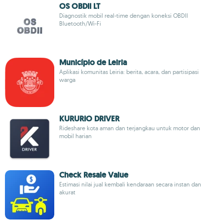
OS OBDII LT
Diagnostik mobil real-time dengan koneksi OBDII
Bluetooth/Wi-Fi
Município de Leiria
Aplikasi komunitas Leiria: berita, acara, dan partisipasi
warga
KURURIO DRIVER
Rideshare kota aman dan terjangkau untuk motor dan
mobil harian
Check Resale Value
Estimasi nilai jual kembali kendaraan secara instan dan
akurat