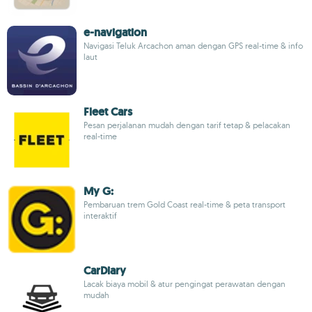
e-navigation
Navigasi Teluk Arcachon aman dengan GPS real-time & info
laut
Fleet Cars
Pesan perjalanan mudah dengan tarif tetap & pelacakan
real-time
My G:
Pembaruan trem Gold Coast real-time & peta transport
interaktif
CarDiary
Lacak biaya mobil & atur pengingat perawatan dengan
mudah