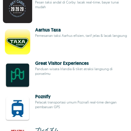
Pesan taksi andal di Corby: lacak real-time, bayar tunai
mudah
Aarhus Taxa
Pemesanan taksi Aarhus efisien, tarif jelas & lacak langsung
Great Visitor Experiences
Panduan wisata Irlandia & tiket atraksi langsung di
ponselmu
Poznify
Pelacak transportasi umum Poznań real-time dengan
pembaruan GPS
プレイズム