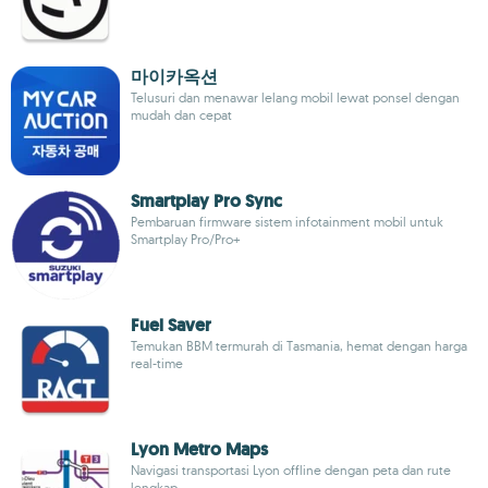
마이카옥션
Telusuri dan menawar lelang mobil lewat ponsel dengan
mudah dan cepat
Smartplay Pro Sync
Pembaruan firmware sistem infotainment mobil untuk
Smartplay Pro/Pro+
Fuel Saver
Temukan BBM termurah di Tasmania, hemat dengan harga
real-time
Lyon Metro Maps
Navigasi transportasi Lyon offline dengan peta dan rute
lengkap