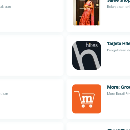
Saree Shop
Pakistan
Belanja sari o
Tarjeta Hit
Pengelolaan d
More: Groc
tukan
More Retail Pri