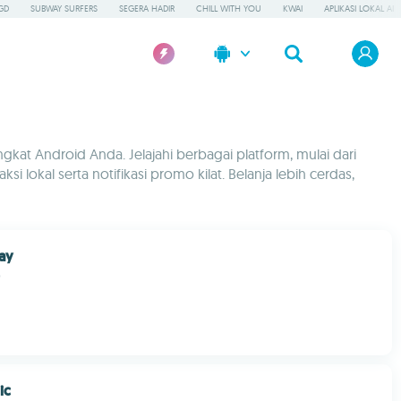
GD
SUBWAY SURFERS
SEGERA HADIR
CHILL WITH YOU
KWAI
APLIKASI LOKAL AI
at Android Anda. Jelajahi berbagai platform, mulai dari
i lokal serta notifikasi promo kilat. Belanja lebih cerdas,
ay
D
ic