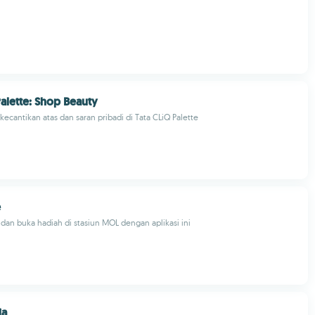
Palette: Shop Beauty
kecantikan atas dan saran pribadi di Tata CLiQ Palette
e
dan buka hadiah di stasiun MOL dengan aplikasi ini
ia