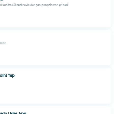
aki kualitas Skandinavia dengan pengalaman pribadi
 Tech
oint Tap
ado Lider App