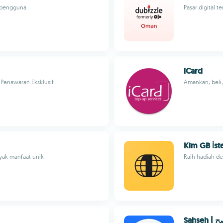
h pengguna
Pasar digital t
iCard
Penawaran Eksklusif
Amankan, beli,
Kim GB İste
yak manfaat unik
Raih hadiah d
Sahs