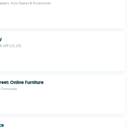
Repairs, Auto Spares & Accessories
W
R APP CO.,LTD.
et: Online Furniture
 Furnitures
ce