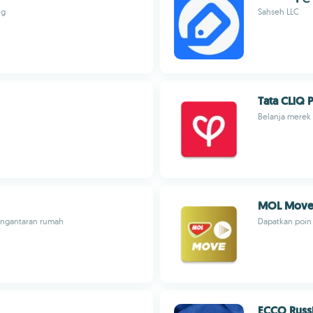
ng
Sahseh LLC
Tata CLiQ 
Belanja merek 
MOL Mov
engantaran rumah
Dapatkan poin 
ECCO Russ