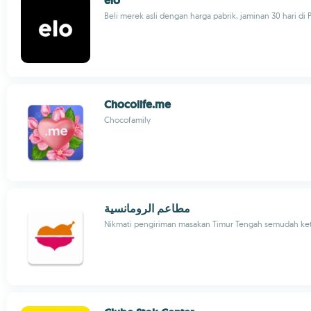
elo
Beli merek asli dengan harga pabrik, jaminan 30 hari di 
Chocolife.me
Chocofamily
مطاعم الرومانسية
Nikmati pengiriman masakan Timur Tengah semudah ke