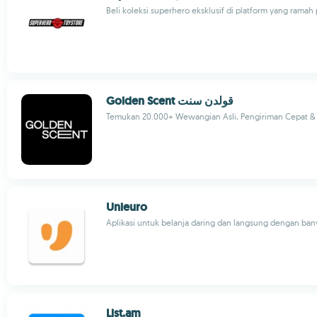
Beli koleksi superhero eksklusif di platform yang rama
Golden Scent قولدن سنت
Temukan 20.000+ Wewangian Asli, Pengiriman Cepat & 
Unieuro
Aplikasi untuk belanja daring dan langsung dengan ban
List.am