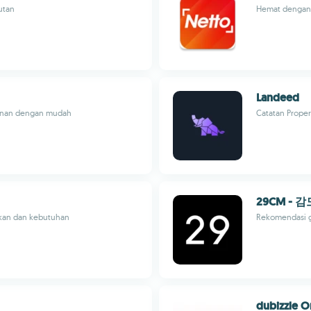
jutan
Hemat dengan 
Landeed
sanan dengan mudah
Catatan Prope
29CM -
ikan dan kebutuhan
Rekomendasi g
dubizzle 