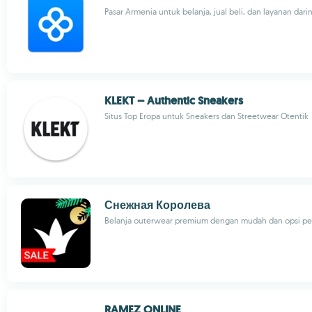
Pasar Armenia untuk belanja, jual beli, dan layanan dari
KLEKT – Authentic Sneakers
Situs Top Eropa untuk Sneakers dan Streetwear Otentik
Снежная Королева
Belanja outerwear premium dengan mudah dan opsi p
RAMEZ ONLINE