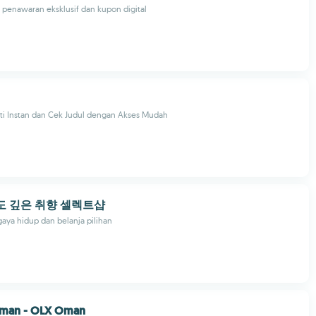
penawaran eksklusif dan kupon digital
rti Instan dan Cek Judul dengan Akses Mudah
 감도 깊은 취향 셀렉트샵
aya hidup dan belanja pilihan
Oman - OLX Oman