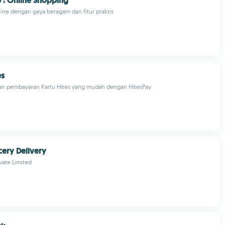
 : Online Shopping
nline dengan gaya beragam dan fitur praktis
es
an pembayaran Kartu Hites yang mudah dengan HitesPay
ery Delivery
vate Limited