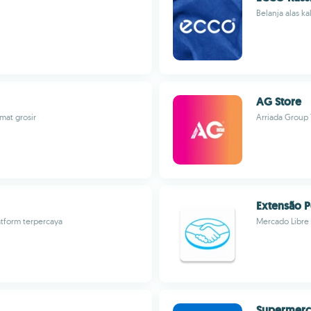
Belanja alas k
AG Store
mat grosir
Arriada Group
Extensão P
atform terpercaya
Mercado Libre
Supermerc