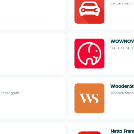
Car Services, 
WOWNO
U-LIFE KH SUPE
WoodenStre
cepat gratis
Wooden Street
Netto Fran