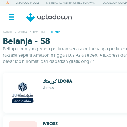
BETA PUBG MOBILE
MY HERO ACADEMIA UNITED SURVIVAL
TOCA BOCA WORLD
ANDROID
/
APLIKASI
/
GAYA HIDUP
/
BELANJA
Belanja - 58
Beli apa pun yang Anda perlukan secara online tanpa perlu ke
raksasa seperti Amazon hingga situs Asia seperti AliExpress dan 
bayar lebih hemat, dan dapatkan gratis ongkir.
كوزمتك LDORA
dnmu.c
IVROSE