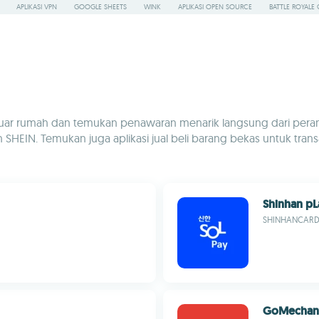
APLIKASI VPN
GOOGLE SHEETS
WINK
APLIKASI OPEN SOURCE
BATTLE ROYALE 
luar rumah dan temukan penawaran menarik langsung dari perangk
SHEIN. Temukan juga aplikasi jual beli barang bekas untuk transaks
Shinhan pL
SHINHANCAR
GoMechan