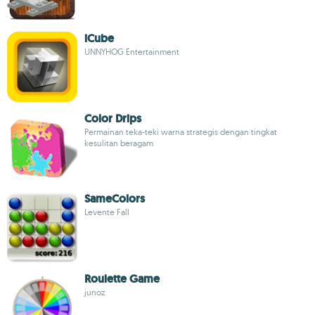
iCube
UNNYHOG Entertainment
Color Drips
Permainan teka-teki warna strategis dengan tingkat
kesulitan beragam
SameColors
Levente Fall
Roulette Game
junoz