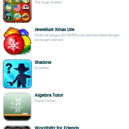
The Angry Kraken
Jewellust Xmas Lite
[floatingCategoryID=1853]Puzzle permata Natal dengan
tantangan menarik
Shadow
DroidHen
Algebra Tutor
Shane Fulmer
Wordblitz for Friends