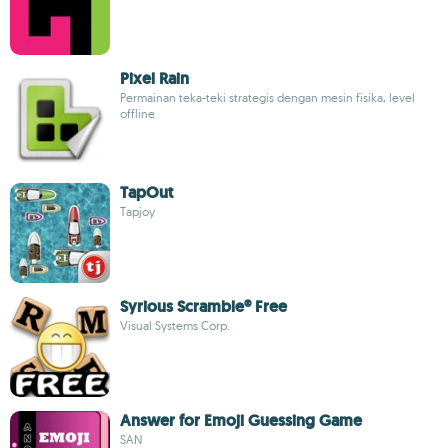
Pixel Rain
Permainan teka-teki strategis dengan mesin fisika, level
offline
TapOut
Tapjoy
Syrious Scramble® Free
Visual Systems Corp.
Answer for Emoji Guessing Game
SAN