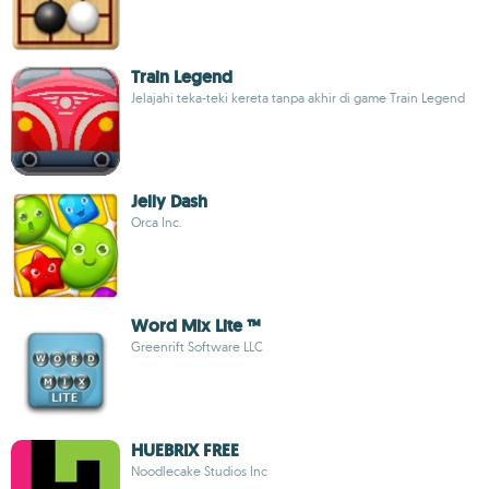
Train Legend
Jelajahi teka-teki kereta tanpa akhir di game Train Legend
Jelly Dash
Orca Inc.
Word Mix Lite ™
Greenrift Software LLC
HUEBRIX FREE
Noodlecake Studios Inc