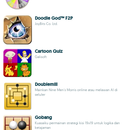
Doodle God™ F2P
JoyBits Co. Ltd.
Cartoon Quiz
Galisoft
Doublemill
Mainkan Nine Men's Morris online atau melawan AI di
seluler
Gobang
Kuasaiku permainan strategi kisi 19x19 untuk logika dan
ketajaman