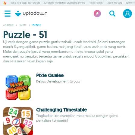
ARES: THE IRON VANGUARD
MY HERO ACADEMIA UNITED SURVIVAL
TICKET HERO
APLIKASI VPN
BATTLE 
ANDROID
/
GAME
/
PUZZLE
Puzzle - 51
Uji otak dengan game puzzle gratis terbaik untuk Android. Selami tantangan
match 3 yang adiktif, game fusion, mahjong klasik, atau asah otak yang rumit.
Mulai dari puzzle kasual yang membantumu rileks hingga judul yang
mengajakmu berpikir, tersedia game untuk segala mood. Cocokkan, pecahkan,
dan selesaikan level kapan saja.
Pixie Qualee
Kekus Development Group
Challenging Timestable
Tingkatkan keterampilan matematika dengan game
perkalian kompetitif