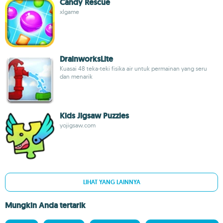
Candy Rescue
xlgame
DrainworksLite
Kuasai 48 teka-teki fisika air untuk permainan yang seru
dan menarik
Kids Jigsaw Puzzles
yojigsaw.com
LIHAT YANG LAINNYA
Mungkin Anda tertarik