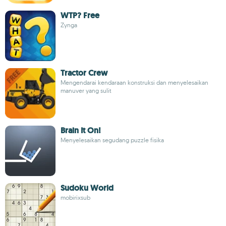
WTP? Free
Zynga
Tractor Crew
Mengendarai kendaraan konstruksi dan menyelesaikan
manuver yang sulit
Brain It On!
Menyelesaikan segudang puzzle fisika
Sudoku World
mobirixsub