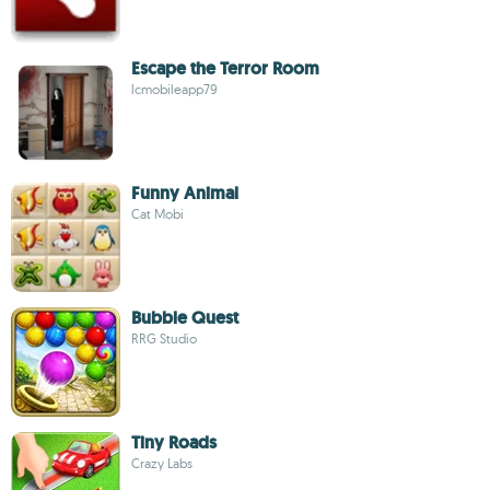
Escape the Terror Room
lcmobileapp79
Funny Animal
Cat Mobi
Bubble Quest
RRG Studio
Tiny Roads
Crazy Labs