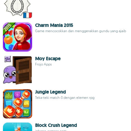
Charm Mania 2015
Game mencocokkan dan menggerakkan gundu yang ajaib
Moy Escape
Frojo Apps
Jungle Legend
Teka-teki match-3 dengan elemen rpg
Block Crush Legend
iphone-camera.com