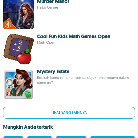
Murder Manor
Haiku Games
Cool Fun Kids Math Games Open
Math Open
Mystery Estate
Bisakah kamu temukan semua objek tersembunyi dalam
game ini?
LIHAT YANG LAINNYA
Mungkin Anda tertarik