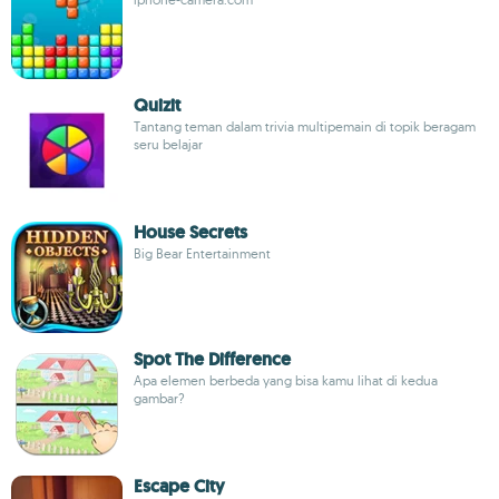
Quizit
Tantang teman dalam trivia multipemain di topik beragam
seru belajar
House Secrets
Big Bear Entertainment
Spot The Difference
Apa elemen berbeda yang bisa kamu lihat di kedua
gambar?
Escape City