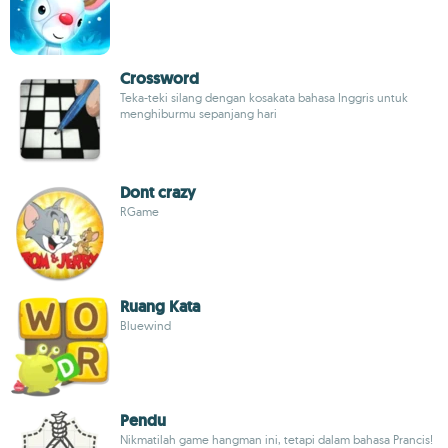
Crossword
Teka-teki silang dengan kosakata bahasa Inggris untuk
menghiburmu sepanjang hari
Dont crazy
RGame
Ruang Kata
Bluewind
Pendu
Nikmatilah game hangman ini, tetapi dalam bahasa Prancis!