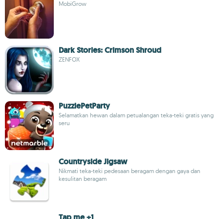
MobiGrow
Dark Stories: Crimson Shroud
ZENFOX
PuzzlePetParty
Selamatkan hewan dalam petualangan teka-teki gratis yang
seru
Countryside Jigsaw
Nikmati teka-teki pedesaan beragam dengan gaya dan
kesulitan beragam
Tap me +1