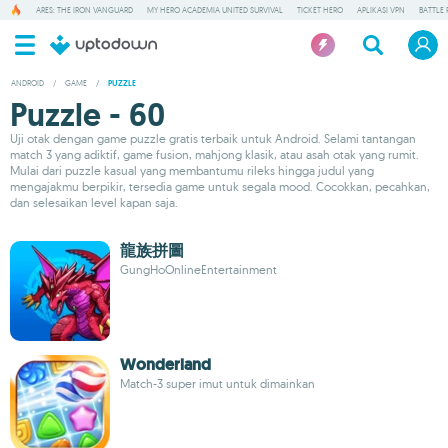
ARES: THE IRON VANGUARD
MY HERO ACADEMIA UNITED SURVIVAL
TICKET HERO
APLIKASI VPN
BATTLE 
ANDROID
/
GAME
/
PUZZLE
Puzzle - 60
Uji otak dengan game puzzle gratis terbaik untuk Android. Selami tantangan
match 3 yang adiktif, game fusion, mahjong klasik, atau asah otak yang rumit.
Mulai dari puzzle kasual yang membantumu rileks hingga judul yang
mengajakmu berpikir, tersedia game untuk segala mood. Cocokkan, pecahkan,
dan selesaikan level kapan saja.
龍族拼圖
GungHoOnlineEntertainment
Wonderland
Match-3 super imut untuk dimainkan