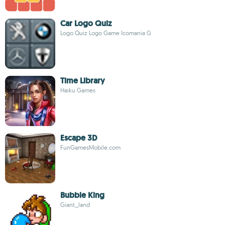
Car Logo Quiz
Logo Quiz Logo Game Icomania G
Time Library
Haiku Games
Escape 3D
FunGamesMobile.com
Bubble King
Giant_land