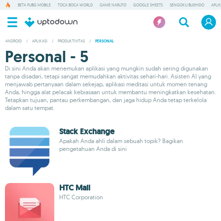
BETA PUBG MOBILE
TOCA BOCA WORLD
GAME NARUTO
GOOGLE SHEETS
SENGOKU BUSHIDO
APLI
ANDROID
/
APLIKASI
/
PRODUKTIVITAS
/
PERSONAL
Personal - 5
Di sini Anda akan menemukan aplikasi yang mungkin sudah sering digunakan
tanpa disadari, tetapi sangat memudahkan aktivitas sehari-hari. Asisten AI yang
menjawab pertanyaan dalam sekejap, aplikasi meditasi untuk momen tenang
Anda, hingga alat pelacak kebiasaan untuk membantu meningkatkan kesehatan.
Tetapkan tujuan, pantau perkembangan, dan jaga hidup Anda tetap terkelola
dalam satu tempat.
Stack Exchange
Apakah Anda ahli dalam sebuah topik? Bagikan
pengetahuan Anda di sini
HTC Mail
HTC Corporation