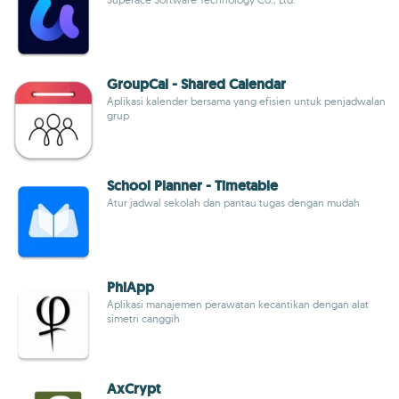
GroupCal - Shared Calendar
Aplikasi kalender bersama yang efisien untuk penjadwalan
grup
School Planner - Timetable
Atur jadwal sekolah dan pantau tugas dengan mudah
PhiApp
Aplikasi manajemen perawatan kecantikan dengan alat
simetri canggih
AxCrypt