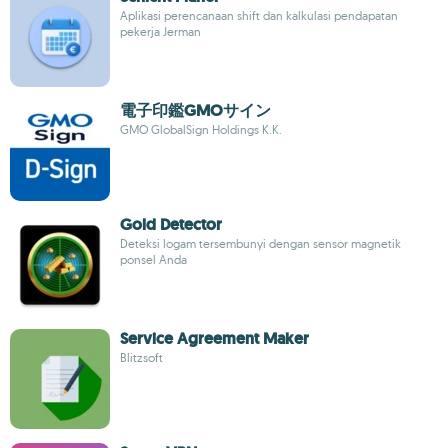
Aplikasi perencanaan shift dan kalkulasi pendapatan
pekerja Jerman
電子印鑑GMOサイン
GMO GlobalSign Holdings K.K.
Gold Detector
Deteksi logam tersembunyi dengan sensor magnetik
ponsel Anda
Service Agreement Maker
Blitzsoft