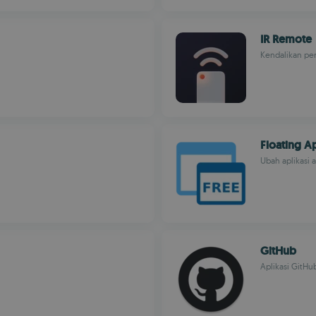
IR Remote
Kendalikan pe
Floating A
Ubah aplikasi
GitHub
Aplikasi GitHu