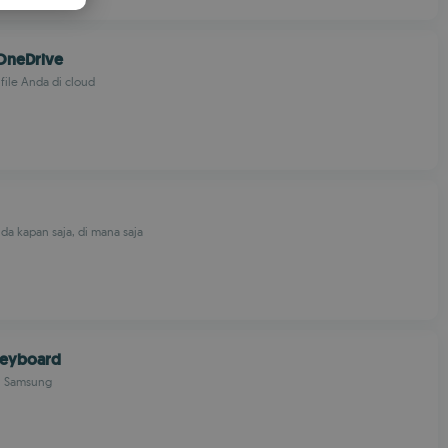
PANISH
OMANIAN
OneDrive
ile Anda di cloud
da kapan saja, di mana saja
eyboard
mi Samsung