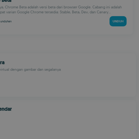
 Beta
a, Chrome Beta adalah versi beta dari browser Google. Cabang ini adalah
pat varian Google Chrome tersedia: Stable, Beta, Dev, dan Canary...
M
unduhan
UNDUH
ra
virtual dengan gambar dan segalanya
endar