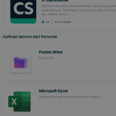
9. CamScanner
CamScanner adalah alat pemindaian yang memungki
cetak apa pun. Anda dapat mengekspor dokumen Anda 
atau bahkan Word...
4.5
9.2 M
unduhan
Aplikasi lainnya dari Personal
Proton Drive
Proton AG
Microsoft Excel
Aplikasi Microsoft Excel resmi untuk Android