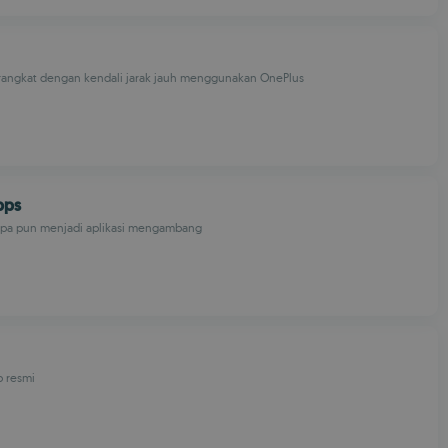
rangkat dengan kendali jarak jauh menggunakan OnePlus
pps
 apa pun menjadi aplikasi mengambang
b resmi