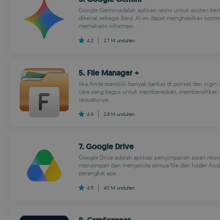
Google Geminiadalah aplikasi resmi untuk asisten be
dikenal sebagai Bard. AI ini dapat menghasilkan konte
memahami informasi...
4.2
2.7 M
unduhan
5. File Manager +
Jika Anda memiliki banyak berkas di ponsel dan ingin
cara yang bagus untuk membereskan, membersihkan 
sesuatunya...
4.6
2.9 M
unduhan
7. Google Drive
Google Drive adalah aplikasi penyimpanan awan re
menyimpan dan mengelola semua file dan folder And
perangkat apa...
4.5
40 M
unduhan