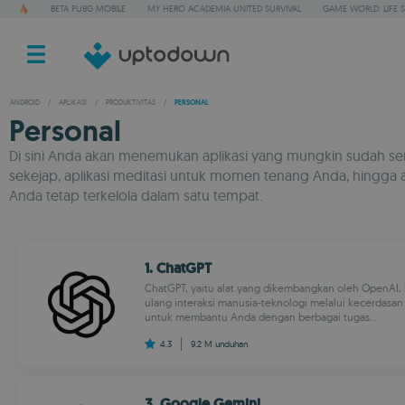
BETA PUBG MOBILE
MY HERO ACADEMIA UNITED SURVIVAL
GAME WORLD: LIFE 
ANDROID
/
APLIKASI
/
PRODUKTIVITAS
/
PERSONAL
Personal
Di sini Anda akan menemukan aplikasi yang mungkin sudah seri
sekejap, aplikasi meditasi untuk momen tenang Anda, hingga
Anda tetap terkelola dalam satu tempat.
1. ChatGPT
ChatGPT, yaitu alat yang dikembangkan oleh OpenAI,
ulang interaksi manusia-teknologi melalui kecerdasa
untuk membantu Anda dengan berbagai tugas...
4.3
9.2 M
unduhan
3. Google Gemini