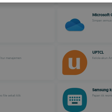
S
R
Microsoft 
Simpan semua f
UPTCL
 fitur manajemen
Kelola akun An
Samsung k
ile sekali klik
Papan tik res