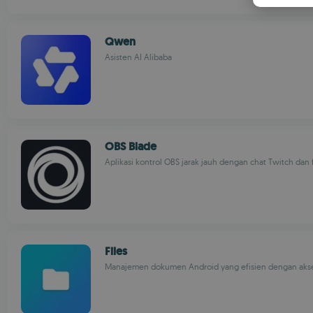
Qwen
Asisten AI Alibaba
OBS Blade
Aplikasi kontrol OBS jarak jauh dengan chat Twitch dan
Files
Manajemen dokumen Android yang efisien dengan akses f