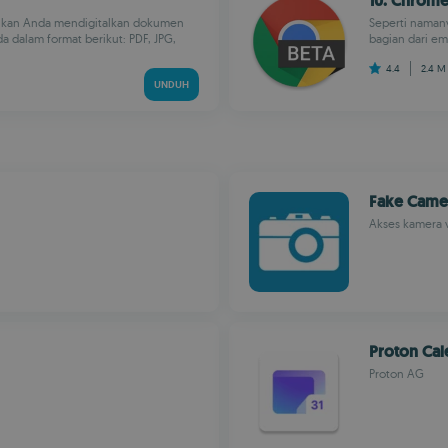
10. Chrome
nkan Anda mendigitalkan dokumen
Seperti namany
dalam format berikut: PDF, JPG,
bagian dari em
4.4
2.4 
UNDUH
Fake Came
Akses kamera 
Proton Cal
Proton AG