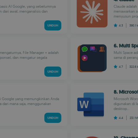
rbasis AI Google, yang sebelumnya
Claude adalah 
n dari awal, menganalisis dan
menawarkan so
menyusun prop
UNDUH
4.3
390.1 
6. Multi Sp
 mengaturnya, File Manager + adalah
Multi Space a
ponsel, dan mengatur segala
sama di perang
4.7
322.6
UNDUH
8. Microso
smi Google yang memungkinkan Anda
Microsoft Word
a dari mana saja, menggunakan
digunakan di l
desktop...
UNDUH
4.4
23.1 