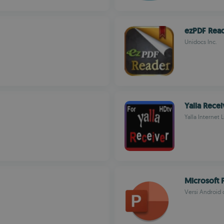
ezPDF Read
Unidocs Inc.
Yalla Recei
Yalla Internet 
Microsoft 
Versi Android d