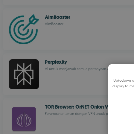
AimBooster
AimBooster
Perplexity
AI untuk menjawab semua pertanyaan Anda
Uptodown us
display to ma
TOR Browser: OrNET Onion Web
Perambanan aman dengan VPN untuk privasi dan akses t