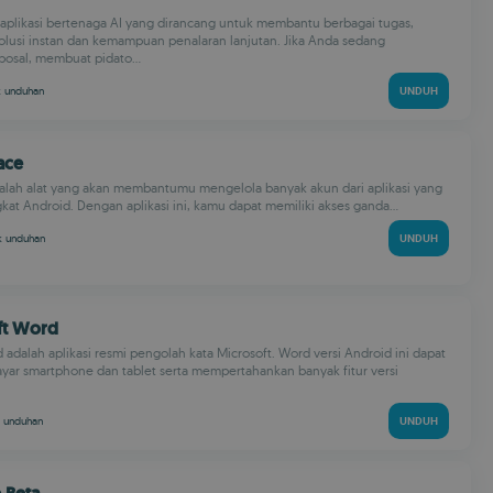
aplikasi bertenaga AI yang dirancang untuk membantu berbagai tugas,
lusi instan dan kemampuan penalaran lanjutan. Jika Anda sedang
osal, membuat pidato...
k
unduhan
UNDUH
ace
dalah alat yang akan membantumu mengelola banyak akun dari aplikasi yang
kat Android. Dengan aplikasi ini, kamu dapat memiliki akses ganda...
 k
unduhan
UNDUH
ft Word
 adalah aplikasi resmi pengolah kata Microsoft. Word versi Android ini dapat
ayar smartphone dan tablet serta mempertahankan banyak fitur versi
M
unduhan
UNDUH