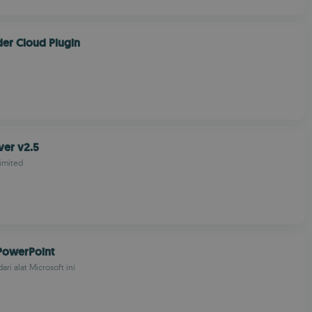
er Cloud Plugin
ver v2.5
Limited
PowerPoint
ari alat Microsoft ini