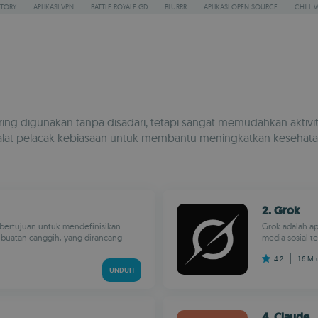
STORY
APLIKASI VPN
BATTLE ROYALE GD
BLURRR
APLIKASI OPEN SOURCE
CHILL 
ng digunakan tanpa disadari, tetapi sangat memudahkan aktivit
 alat pelacak kebiasaan untuk membantu meningkatkan kesehata
2. Grok
 bertujuan untuk mendefinisikan
Grok adalah ap
n buatan canggih, yang dirancang
media sosial t
4.2
1.6 M
UNDUH
4. Claude