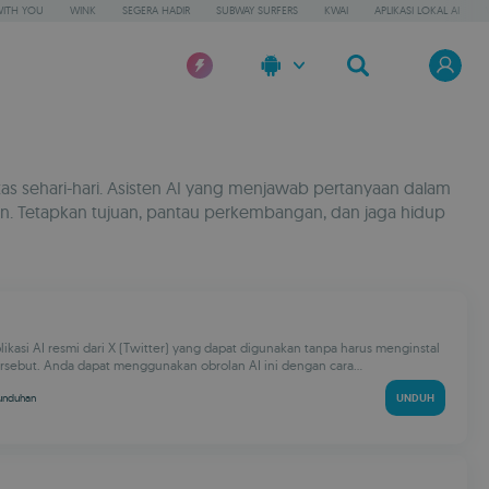
WITH YOU
WINK
SEGERA HADIR
SUBWAY SURFERS
KWAI
APLIKASI LOKAL AI
as sehari-hari. Asisten AI yang menjawab pertanyaan dalam
n. Tetapkan tujuan, pantau perkembangan, dan jaga hidup
likasi AI resmi dari X (Twitter) yang dapat digunakan tanpa harus menginstal
ersebut. Anda dapat menggunakan obrolan AI ini dengan cara...
unduhan
UNDUH