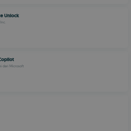
ce Unlock
Inc.
Copilot
i dari Microsoft