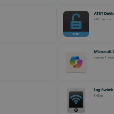
AT&T Devi
AT&T Services, 
Microsoft 
Asisten AI resm
Lag Switch
BHSoft