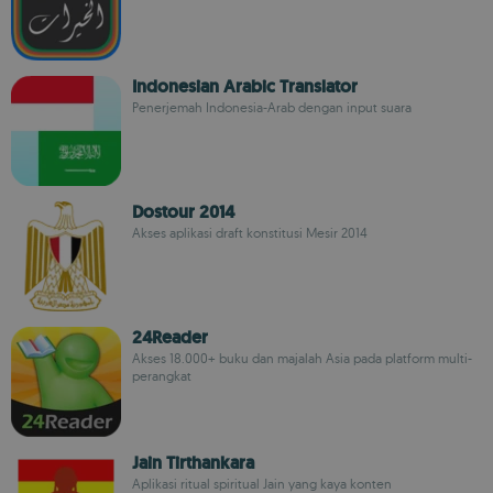
Indonesian Arabic Translator
Penerjemah Indonesia-Arab dengan input suara
Dostour 2014
Akses aplikasi draft konstitusi Mesir 2014
24Reader
Akses 18.000+ buku dan majalah Asia pada platform multi-
perangkat
Jain Tirthankara
Aplikasi ritual spiritual Jain yang kaya konten