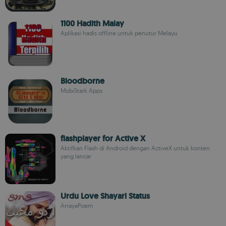
1100 Hadith Malay
Aplikasi hadis offline untuk penutur Melayu
Bloodborne
MobiStark Apps
flashplayer for Active X
Aktifkan Flash di Android dengan ActiveX untuk konten
yang lancar
Urdu Love Shayari Status
ArrayaPoem