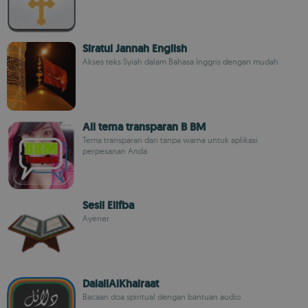
Siratul Jannah English
Akses teks Syiah dalam Bahasa Inggris dengan mudah
All tema transparan B BM
Tema transparan dan tanpa warna untuk aplikasi
perpesanan Anda
Sesli Elifba
Ayener
DalailAlKhairaat
Bacaan doa spiritual dengan bantuan audio