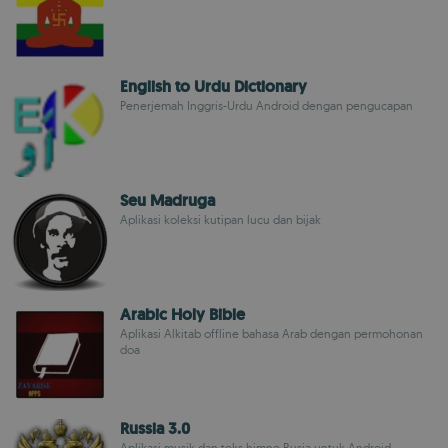
English to Urdu Dictionary
Penerjemah Inggris-Urdu Android dengan pengucapan
Seu Madruga
Aplikasi koleksi kutipan lucu dan bijak
Arabic Holy Bible
Aplikasi Alkitab offline bahasa Arab dengan permohonan
doa
Russia 3.0
Aplikasi musik dan teks himne Rusia untuk Android