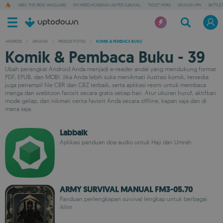
ARES: THE IRON VANGUARD
MY HERO ACADEMIA UNITED SURVIVAL
TICKET HERO
APLIKASI VPN
BATTLE 
ANDROID
/
APLIKASI
/
PRODUKTIVITAS
/
KOMIK & PEMBACA BUKU
Komik & Pembaca Buku - 39
Ubah perangkat Android Anda menjadi e-reader andal yang mendukung format
PDF, EPUB, dan MOBI. Jika Anda lebih suka menikmati ilustrasi komik, tersedia
juga penampil file CBR dan CBZ terbaik, serta aplikasi resmi untuk membaca
manga dan webtoon favorit secara gratis setiap hari. Atur ukuran huruf, aktifkan
mode gelap, dan nikmati cerita favorit Anda secara offline, kapan saja dan di
mana saja.
Labbaik
Aplikasi panduan doa audio untuk Haji dan Umrah
ARMY SURVIVAL MANUAL FM3-05.70
Panduan perlengkapan survival lengkap untuk berbagai
iklim