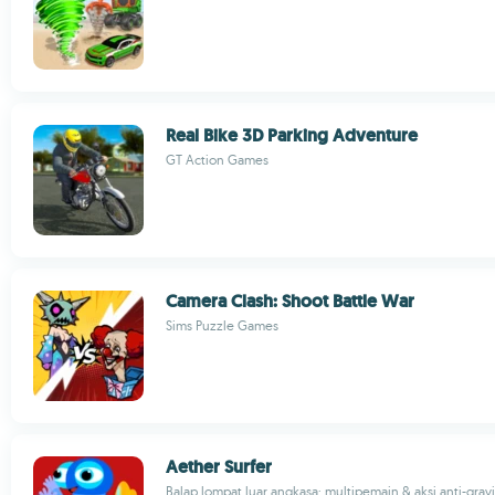
Real Bike 3D Parking Adventure
GT Action Games
Camera Clash: Shoot Battle War
Sims Puzzle Games
Aether Surfer
Balap lompat luar angkasa: multipemain & aksi anti-gravi