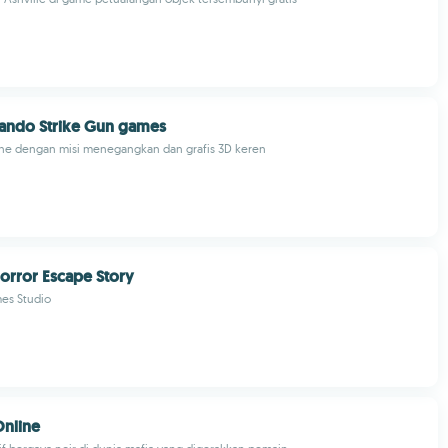
ndo Strike Gun games
ine dengan misi menegangkan dan grafis 3D keren
Horror Escape Story
mes Studio
Online