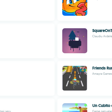
SquareOnT
Claudiu Ardel
Friends Ru
Amayra Game
Un Cubito 
tasi seru
Game petualan