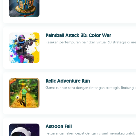
Paintball Attack 3D: Color War
Rasakan pertempuran paintball virtual 3D strategis di ar
Relic Adventure Run
Game runner seru dengan rintangan strategis, lindungi r
Astroon Fall
Petualangan alien cepat dengan visual memukau untu