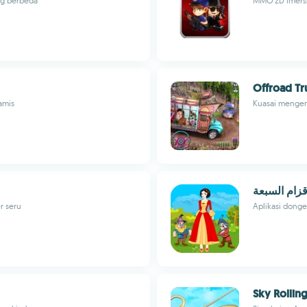
ng berbeda
MMO 2D imersi
Offroad Tr
amis
Kuasai mengemu
قزام السبعة
r seru
Aplikasi donge
Sky Rollin