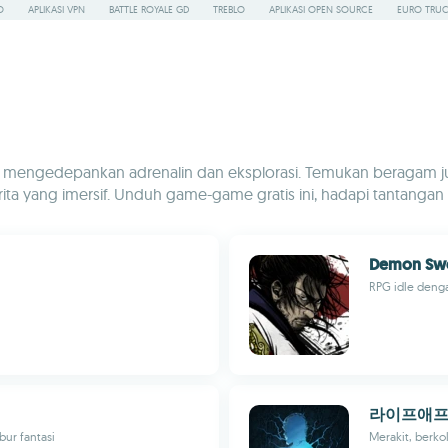
O
APLIKASI VPN
BATTLE ROYALE GD
TREBLO
APLIKASI OPEN SOURCE
EURO TRUC
g mengedepankan adrenalin dan eksplorasi. Temukan beragam ju
 yang imersif. Unduh game-game gratis ini, hadapi tantangan ep
Demon Swo
RPG idle denga
라이프애
ur fantasi
Merakit, berko