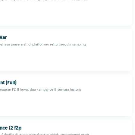
War
bahaya prasejarah di platformer retro bergulir samping
t (Full)
puran PD II lewat dua kampanye & senjata historis
ce 12 f2p
 Ashville di game petualangan objek tersembunyi gratis