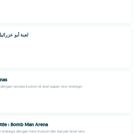
لعبة أبو عزرائي
anas
 dengan senjata kustom di duel papan skor strategis
ttle : Bomb Man Arena
 strategis dengan hero kustom dan banyak level seru