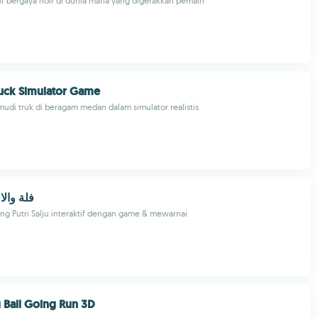
f bergaya noir di dunia mafia yang digerakkan pemain
uck Simulator Game
di truk di beragam medan dalam simulator realistis
فلة والا
ng Putri Salju interaktif dengan game & mewarnai
g Ball Going Run 3D