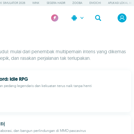
K SIMULATOR 2026
WINK
SEGERA HADIR
ZOOBA
EMOCHI
APLIKASI LOKAL AI
dul: mulai dari penembak multipemain intens yang dikemas
ik, dan rasakan perjalanan tak terlupakan.
rd: Idle RPG
n pedang legendaris dan kekuatan terus naik tanpa henti
프터
laborasi, dan bangun perlindungan di MMO pascavirus