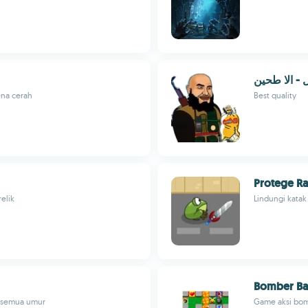
ل - الا طحين
ena cerah
Best quality
Protege R
elik
Lindungi katak
Bomber Ba
k semua umur
Game aksi bom