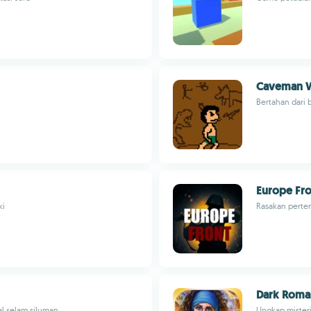
Caveman 
Bertahan dari 
Europe Fron
ki
Rasakan pertem
Dark Roman
l selam siluman
Ungkap misteri