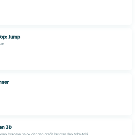
op: Jump
ean
nner
s
en 3D
gan bergaya balok dengan grafis kustom dan teka-teki