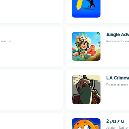
Jungle Adv
t mainan
Rendered Idea
L.A Crime
Kuasai jalanan
מיקמק 2
Jelajahi, kustom