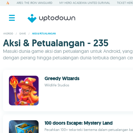
ARES: THE IRON VANGUARD
MY HERO ACADEMIA UNITED SURVIVAL
TICKET HER
ANDROID
/
GAME
/
AKSI & PETUALANGAN
Aksi & Petualangan - 235
Masuki dunia game aksi dan petualangan untuk Android, yan
dengan perang hingga petualangan dunia terbuka dengan cerita
Greedy Wizards
Wildlife Studios
100 doors Escape: Mystery Land
Pecahkan 100+ teka-teki bertema dalam petualangan kab