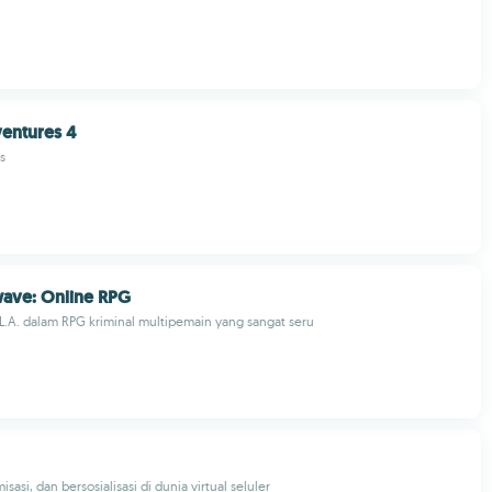
entures 4
s
wave: Online RPG
 L.A. dalam RPG kriminal multipemain yang sangat seru
isasi, dan bersosialisasi di dunia virtual seluler