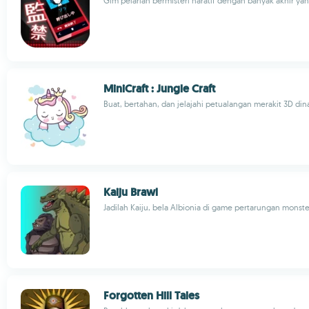
Gim pelarian bermisteri naratif dengan banyak akhir ya
MiniCraft : Jungle Craft
Buat, bertahan, dan jelajahi petualangan merakit 3D din
Kaiju Brawl
Jadilah Kaiju, bela Albionia di game pertarungan monste
Forgotten Hill Tales