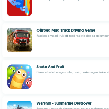
Offroad Mud Truck Driving Game
Rasakan simulasi truk off-road realistis dan balap lumpur
Snake And Fruit
Game arkade beragam: ular, buah, pertarungan, teka-te
Warship - Submarine Destroyer
Bertempur strategis dengan kapal perang melawan kapa