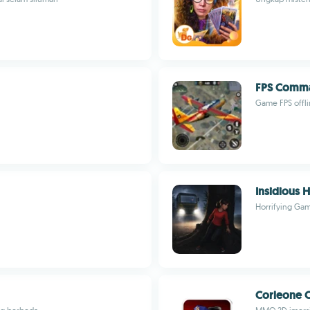
FPS Comma
Game FPS offl
Insidious 
Horrifying Ga
Corleone 