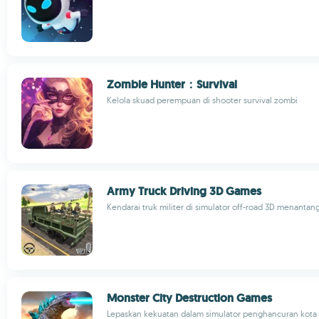
Zombie Hunter：Survival
Kelola skuad perempuan di shooter survival zombi
Army Truck Driving 3D Games
Kendarai truk militer di simulator off-road 3D menantan
Monster City Destruction Games
Lepaskan kekuatan dalam simulator penghancuran kota