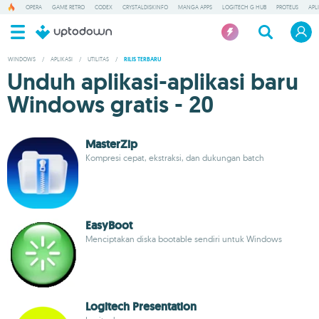
OPERA
GAME RETRO
CODEX
CRYSTALDISKINFO
MANGA APPS
LOGITECH G HUB
PROTEUS
APL
WINDOWS
/
APLIKASI
/
UTILITAS
/
RILIS TERBARU
Unduh aplikasi-aplikasi baru
Windows gratis - 20
MasterZip
Kompresi cepat, ekstraksi, dan dukungan batch
EasyBoot
Menciptakan diska bootable sendiri untuk Windows
Logitech Presentation