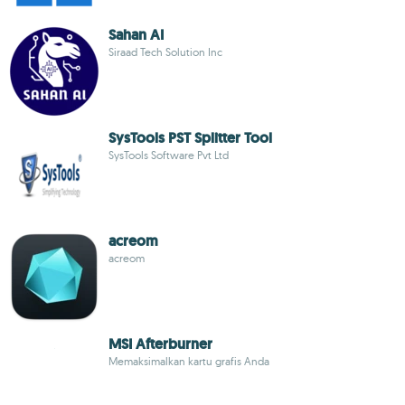
Sahan AI
Siraad Tech Solution Inc
SysTools PST Splitter Tool
SysTools Software Pvt Ltd
acreom
acreom
MSI Afterburner
Memaksimalkan kartu grafis Anda