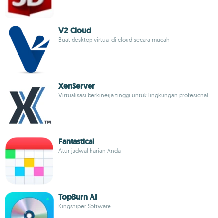
V2 Cloud
Buat desktop virtual di cloud secara mudah
XenServer
Virtualisasi berkinerja tinggi untuk lingkungan profesional
Fantastical
Atur jadwal harian Anda
TopBurn AI
Kingshiper Software