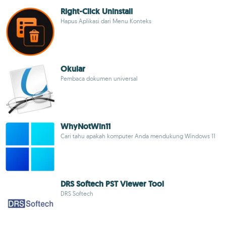
Right-Click Uninstall
Hapus Aplikasi dari Menu Konteks
Okular
Pembaca dokumen universal
WhyNotWin11
Cari tahu apakah komputer Anda mendukung Windows 11
DRS Softech PST Viewer Tool
DRS Softech