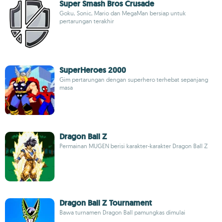
Super Smash Bros Crusade
Goku, Sonic, Mario dan MegaMan bersiap untuk
pertarungan terakhir
SuperHeroes 2000
Gim pertarungan dengan superhero terhebat sepanjang
masa
Dragon Ball Z
Permainan MUGEN berisi karakter-karakter Dragon Ball Z
Dragon Ball Z Tournament
Bawa turnamen Dragon Ball pamungkas dimulai