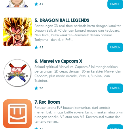
4.2
UNDUH
5. DRAGON BALL LEGENDS
Pertarungan 3D real-time berbasis kartu dengan karakter
Dragon Ball, di PC dengan kontrol mouse dan keyboard.
Naik level, buka karakter—termasuk desain orisinal
Toriyama—dan duel PvP...
4.9
UNDUH
6. Marvel vs Capcom X
Sekuel spiritual Marvel vs. Capcom 2 ini menghadirkan
pertarungan 2D cepat dengan 30-an karakter Marvel dan
Capcom, plus mode Arcade, Versus, Survival, dan
Training...
5.0
UNDUH
7. Rec Room
Ratusan arena PvP buatan komunitas, dari tembak-
menembak hingga battle royale, kamu mainkan atau bikin
ruangan sendiri, VR atau non-VR. Kustomisasi avatar dan
tantang teman...