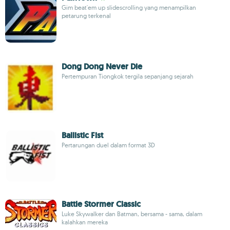
Gim beat'em up slidescrolling yang menampilkan
petarung terkenal
Dong Dong Never Die
Pertempuran Tiongkok tergila sepanjang sejarah
Ballistic Fist
Pertarungan duel dalam format 3D
Battle Stormer Classic
Luke Skywalker dan Batman, bersama - sama, dalam
kalahkan mereka