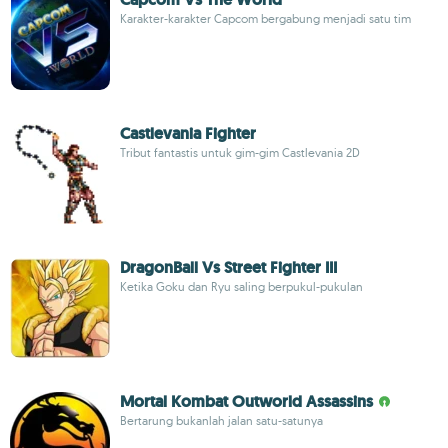
Karakter-karakter Capcom bergabung menjadi satu tim
Castlevania Fighter
Tribut fantastis untuk gim-gim Castlevania 2D
DragonBall Vs Street Fighter III
Ketika Goku dan Ryu saling berpukul-pukulan
Mortal Kombat Outworld Assassins
Bertarung bukanlah jalan satu-satunya