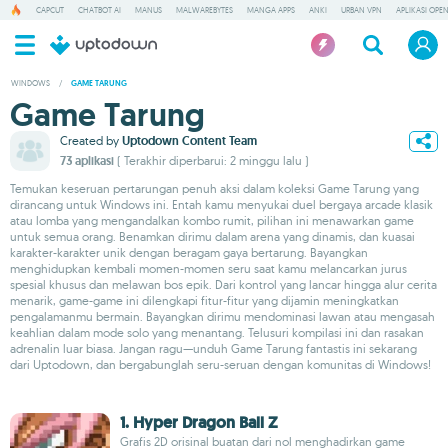
CAPCUT
CHATBOT AI
MANUS
MALWAREBYTES
MANGA APPS
ANKI
URBAN VPN
APLIKASI OPE
WINDOWS
/
GAME TARUNG
Game Tarung
Created by
Uptodown Content Team
73 aplikasi
( Terakhir diperbarui: 2 minggu lalu )
Temukan keseruan pertarungan penuh aksi dalam koleksi Game Tarung yang
dirancang untuk Windows ini. Entah kamu menyukai duel bergaya arcade klasik
atau lomba yang mengandalkan kombo rumit, pilihan ini menawarkan game
untuk semua orang. Benamkan dirimu dalam arena yang dinamis, dan kuasai
karakter-karakter unik dengan beragam gaya bertarung. Bayangkan
menghidupkan kembali momen-momen seru saat kamu melancarkan jurus
spesial khusus dan melawan bos epik. Dari kontrol yang lancar hingga alur cerita
menarik, game-game ini dilengkapi fitur-fitur yang dijamin meningkatkan
pengalamanmu bermain. Bayangkan dirimu mendominasi lawan atau mengasah
keahlian dalam mode solo yang menantang. Telusuri kompilasi ini dan rasakan
adrenalin luar biasa. Jangan ragu—unduh Game Tarung fantastis ini sekarang
dari Uptodown, dan bergabunglah seru-seruan dengan komunitas di Windows!
1. Hyper Dragon Ball Z
Grafis 2D orisinal buatan dari nol menghadirkan game