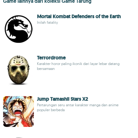
Game lainnya dari koleksi Game Tarung
Mortal Kombat Defenders of the Earth
Inilah fatality
Terrordrome
Karakter horor paling ikonik dari layar lebar datang
bersamaan
Jump Tamashii Stars X2
Pertarungan seru antar karakter manga dan anime
populer berbeda