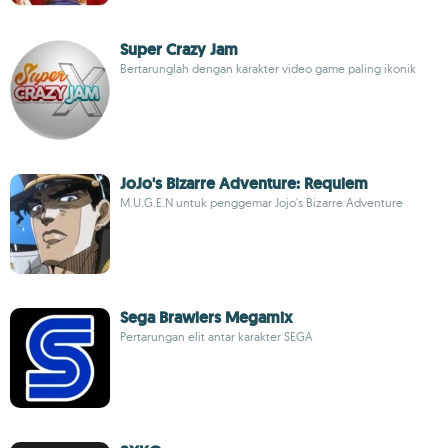
Super Crazy Jam
Bertarunglah dengan karakter video game paling ikonik
JoJo's Bizarre Adventure: Requiem
M.U.G.E.N untuk penggemar Jojo's Bizarre Adventure
Sega Brawlers Megamix
Pertarungan elit antar karakter SEGA