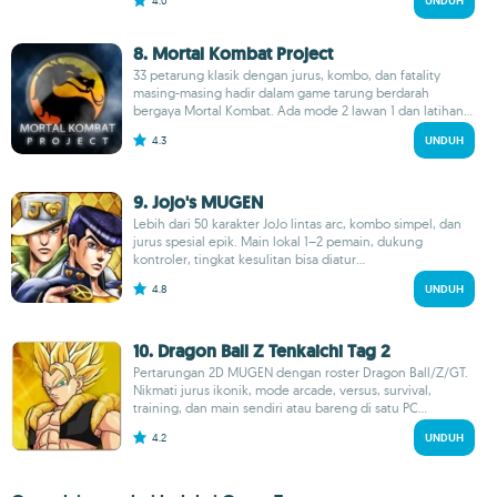
4.0
UNDUH
8. Mortal Kombat Project
33 petarung klasik dengan jurus, kombo, dan fatality
masing-masing hadir dalam game tarung berdarah
bergaya Mortal Kombat. Ada mode 2 lawan 1 dan latihan...
4.3
UNDUH
9. Jojo's MUGEN
Lebih dari 50 karakter JoJo lintas arc, kombo simpel, dan
jurus spesial epik. Main lokal 1–2 pemain, dukung
kontroler, tingkat kesulitan bisa diatur...
4.8
UNDUH
10. Dragon Ball Z Tenkaichi Tag 2
Pertarungan 2D MUGEN dengan roster Dragon Ball/Z/GT.
Nikmati jurus ikonik, mode arcade, versus, survival,
training, dan main sendiri atau bareng di satu PC...
4.2
UNDUH