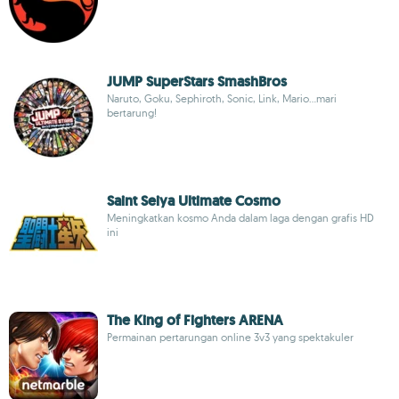
JUMP SuperStars SmashBros
Naruto, Goku, Sephiroth, Sonic, Link, Mario...mari
bertarung!
Saint Seiya Ultimate Cosmo
Meningkatkan kosmo Anda dalam laga dengan grafis HD
ini
The King of Fighters ARENA
Permainan pertarungan online 3v3 yang spektakuler