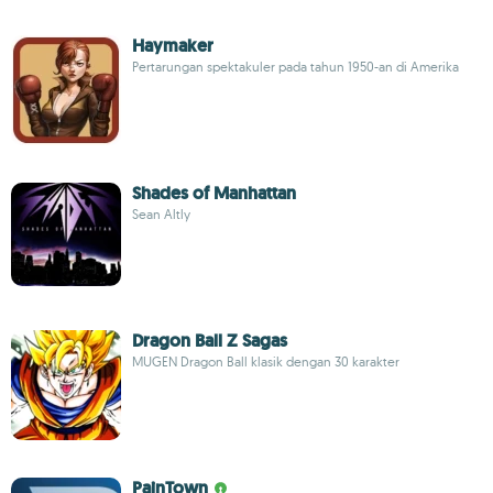
Haymaker
Pertarungan spektakuler pada tahun 1950-an di Amerika
Shades of Manhattan
Sean Altly
Dragon Ball Z Sagas
MUGEN Dragon Ball klasik dengan 30 karakter
PainTown