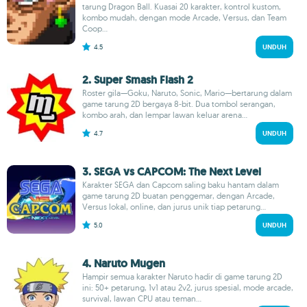
tarung Dragon Ball. Kuasai 20 karakter, kontrol kustom,
kombo mudah, dengan mode Arcade, Versus, dan Team
Coop...
4.5
UNDUH
2. Super Smash Flash 2
Roster gila—Goku, Naruto, Sonic, Mario—bertarung dalam
game tarung 2D bergaya 8‑bit. Dua tombol serangan,
kombo arah, dan lempar lawan keluar arena...
4.7
UNDUH
3. SEGA vs CAPCOM: The Next Level
Karakter SEGA dan Capcom saling baku hantam dalam
game tarung 2D buatan penggemar, dengan Arcade,
Versus lokal, online, dan jurus unik tiap petarung...
5.0
UNDUH
4. Naruto Mugen
Hampir semua karakter Naruto hadir di game tarung 2D
ini: 50+ petarung, 1v1 atau 2v2, jurus spesial, mode arcade,
survival, lawan CPU atau teman...