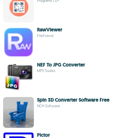
Programs J.D®
RawViewer
FileFriend
NEF To JPG Converter
MP3 Toolkit
Spin 3D Converter Software Free
NCH Software
Pictor