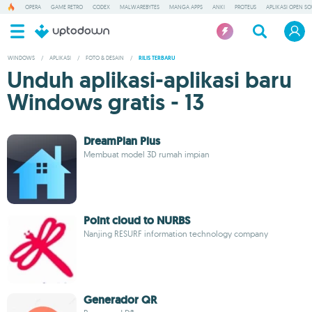
OPERA
GAME RETRO
CODEX
MALWAREBYTES
MANGA APPS
ANKI
PROTEUS
APLIKASI OPEN S
WINDOWS
/
APLIKASI
/
FOTO & DESAIN
/
RILIS TERBARU
Unduh aplikasi-aplikasi baru
Windows gratis - 13
DreamPlan Plus
Membuat model 3D rumah impian
Point cloud to NURBS
Nanjing RESURF information technology company
Generador QR