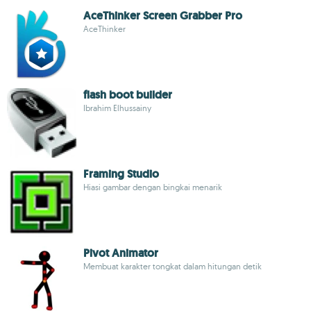
AceThinker Screen Grabber Pro
AceThinker
flash boot builder
Ibrahim Elhussainy
Framing Studio
Hiasi gambar dengan bingkai menarik
Pivot Animator
Membuat karakter tongkat dalam hitungan detik