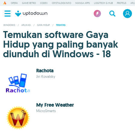
OPERA
GAME RETRO
CODEX
CRYSTALDISKINFO
MANGA APPS
LOGITECH G HUB
PROTEUS
APL
WINDOWS
/
APLIKASI
/
GAYA HIDUP
/
TERATAS
Temukan software Gaya
Hidup yang paling banyak
diunduh di Windows - 18
Rachota
Jiri Kovalsky
My Free Weather
MicroSmarts