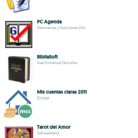
PC Agenda
Alternativas y Soluciones Info
BibliaSoft
José Enmanuel Quiroñes
Mis cuentas claras 2011
Ziclope
Tarot del Amor
Softwaretarot