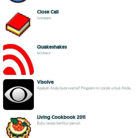
Close Call
Justapps
Quakeshakes
bricbacs
Visolve
Apakah Anda buta warna? Program ini cocok untuk Anda.
Living Cookbook 2011
Buku resep berfitur penuh