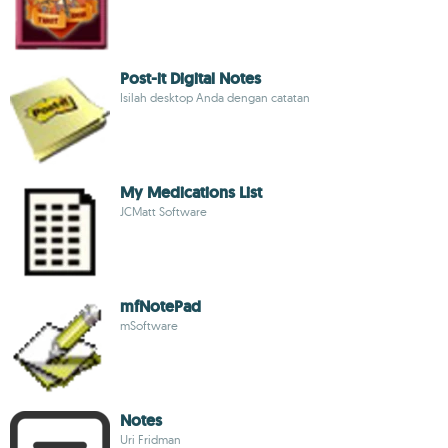
Post-it Digital Notes
Isilah desktop Anda dengan catatan
My Medications List
JCMatt Software
mfNotePad
mSoftware
Notes
Uri Fridman