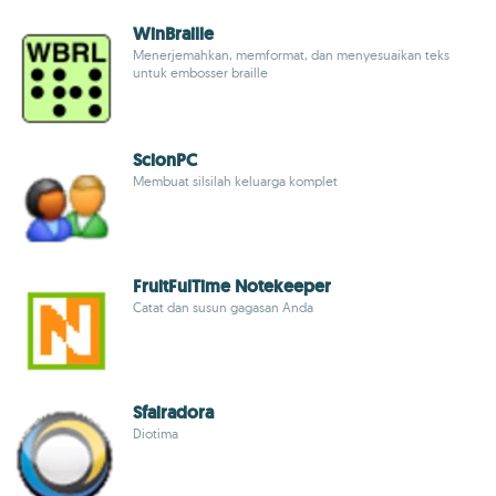
WinBraille
Menerjemahkan, memformat, dan menyesuaikan teks
untuk embosser braille
ScionPC
Membuat silsilah keluarga komplet
FruitFulTime Notekeeper
Catat dan susun gagasan Anda
Sfairadora
Diotima