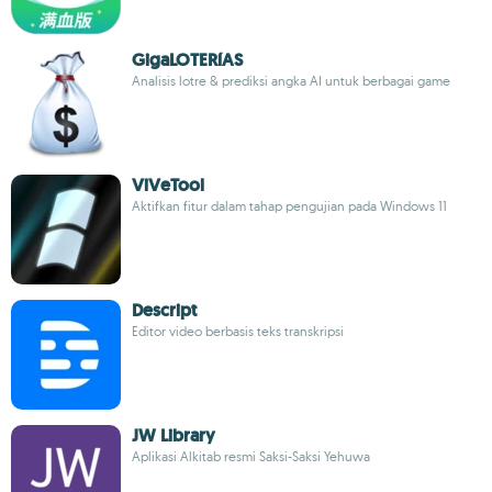
GigaLOTERíAS
Analisis lotre & prediksi angka AI untuk berbagai game
ViVeTool
Aktifkan fitur dalam tahap pengujian pada Windows 11
Descript
Editor video berbasis teks transkripsi
JW Library
Aplikasi Alkitab resmi Saksi-Saksi Yehuwa