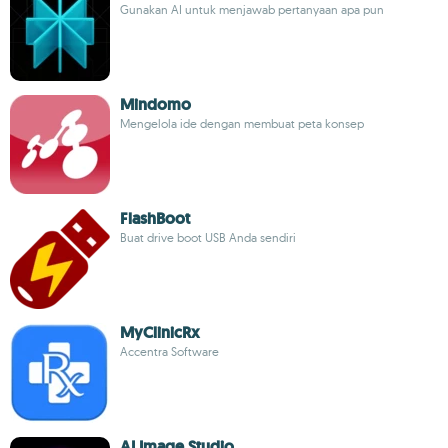
Gunakan AI untuk menjawab pertanyaan apa pun
Mindomo
Mengelola ide dengan membuat peta konsep
FlashBoot
Buat drive boot USB Anda sendiri
MyClinicRx
Accentra Software
AI Image Studio