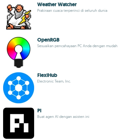
Weather Watcher
Prakiraan cuaca terperinci di seluruh dunia
OpenRGB
Sesuaikan pencahayaan PC Anda dengan mudah
FlexiHub
Electronic Team, Inc.
Pi
Buat agen AI dengan asisten ini