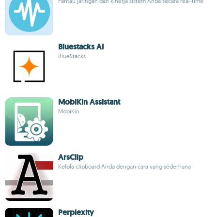
Pantau jaringan dan kinerja sistem Anda secara real-time
Bluestacks AI
BlueStacks
MobiKin Assistant
MobiKin
ArsClip
Kelola clipboard Anda dengan cara yang sederhana
Perplexity