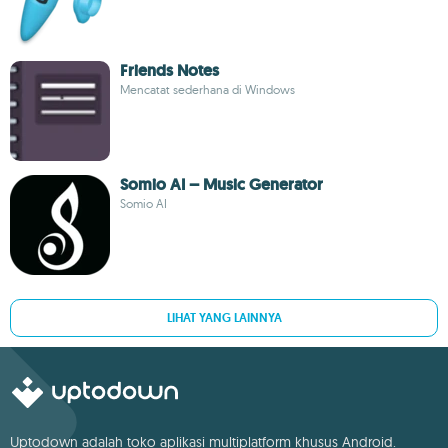
Friends Notes
Mencatat sederhana di Windows
Somio AI – Music Generator
Somio AI
LIHAT YANG LAINNYA
Uptodown adalah toko aplikasi multiplatform khusus Android.