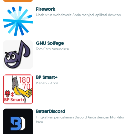
Firework
Ubah situs web favorit Anda menjadi aplikasi desktop
GNU Solfege
Tom Cato Amundsen
BP Smart+
Planet72 Apps
BetterDiscord
Tingkatkan pengalaman Discord Anda dengan fitur-fitur
baru