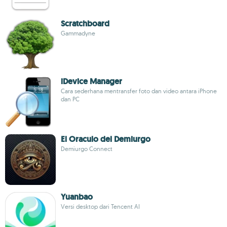
Scratchboard
Gammadyne
iDevice Manager
Cara sederhana mentransfer foto dan video antara iPhone
dan PC
El Oraculo del Demiurgo
Demiurgo Connect
Yuanbao
Versi desktop dari Tencent AI