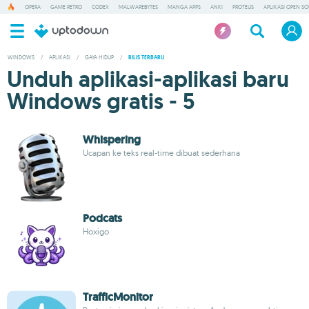
OPERA
GAME RETRO
CODEX
MALWAREBYTES
MANGA APPS
ANKI
PROTEUS
APLIKASI OPEN S
WINDOWS
/
APLIKASI
/
GAYA HIDUP
/
RILIS TERBARU
Unduh aplikasi-aplikasi baru
Windows gratis - 5
Whispering
Ucapan ke teks real-time dibuat sederhana
Podcats
Hoxigo
TrafficMonitor