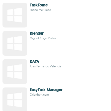
TaskTome
Shane McAliece
Klendar
Miguel Ángel Padrón
DATA
Juan Fernando Valencia
EasyTask Manager
Orionbelt.com