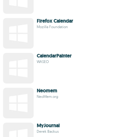
Firefox Calendar
Mozilla Foundation
CalendarPainter
WASEO
Neomem
NeoMem.org
MyJournal
Derek Backus