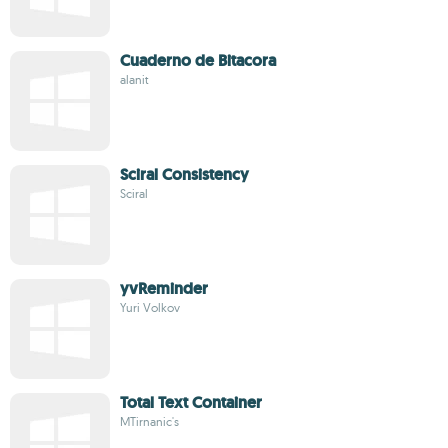
Cuaderno de Bitacora
alanit
Sciral Consistency
Sciral
yvReminder
Yuri Volkov
Total Text Container
MTirnanic's