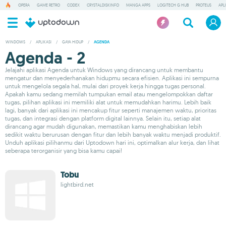
OPERA
GAME RETRO
CODEX
CRYSTALDISKINFO
MANGA APPS
LOGITECH G HUB
PROTEUS
APL
WINDOWS
/
APLIKASI
/
GAYA HIDUP
/
AGENDA
Agenda - 2
Jelajahi aplikasi Agenda untuk Windows yang dirancang untuk membantu
mengatur dan menyederhanakan hidupmu secara efisien. Aplikasi ini sempurna
untuk mengelola segala hal, mulai dari proyek kerja hingga tugas personal.
Apakah kamu sedang memilah tumpukan email atau mengelompokkan daftar
tugas, pilihan aplikasi ini memiliki alat untuk memudahkan harimu. Lebih baik
lagi, banyak dari aplikasi ini mencakup fitur seperti manajemen waktu, prioritas
tugas, dan integrasi dengan platform digital lainnya. Selain itu, setiap alat
dirancang agar mudah digunakan, memastikan kamu menghabiskan lebih
sedikit waktu berurusan dengan fitur dan lebih banyak waktu menjadi produktif.
Unduh aplikasi pilihanmu dari Uptodown hari ini, optimalkan alur kerja, dan lihat
seberapa terorganisir yang bisa kamu capai!
Tobu
lightbird.net