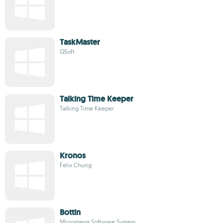
TaskMaster
QSoft
Talking Time Keeper
Talking Time Keeper
Kronos
Felix Chung
Bottin
Micromega Software System