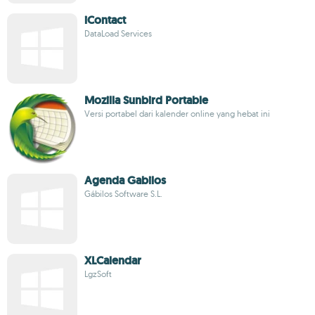
iContact
DataLoad Services
Mozilla Sunbird Portable
Versi portabel dari kalender online yang hebat ini
Agenda Gabilos
Gábilos Software S.L.
XLCalendar
LgzSoft