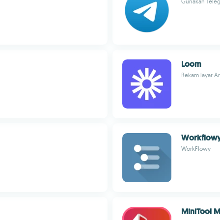
Gunakan Teleg
Loom
Rekam layar A
Workflow
WorkFlowy
MiniTool 