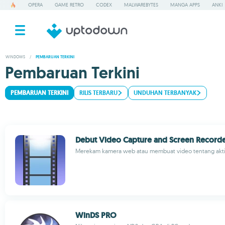
OPERA
GAME RETRO
CODEX
MALWAREBYTES
MANGA APPS
ANKI
WINDOWS
/
PEMBARUAN TERKINI
Pembaruan Terkini
PEMBARUAN TERKINI
RILIS TERBARU
UNDUHAN TERBANYAK
Debut Video Capture and Screen Record
Merekam kamera web atau membuat video tentang aktivi
WinDS PRO