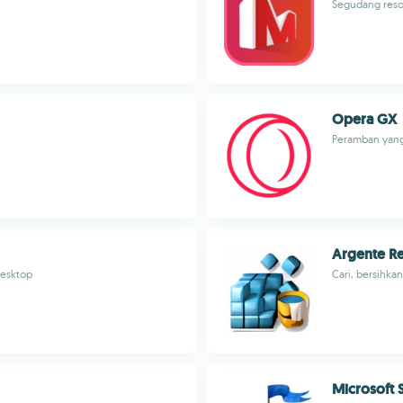
Segudang reso
Opera GX
Peramban yang
Argente Re
desktop
Cari, bersihka
Microsoft 