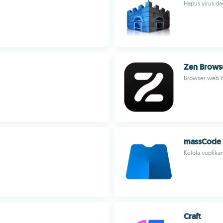
Hapus virus d
Zen Brows
Browser web be
massCode
Kelola cuplik
Craft