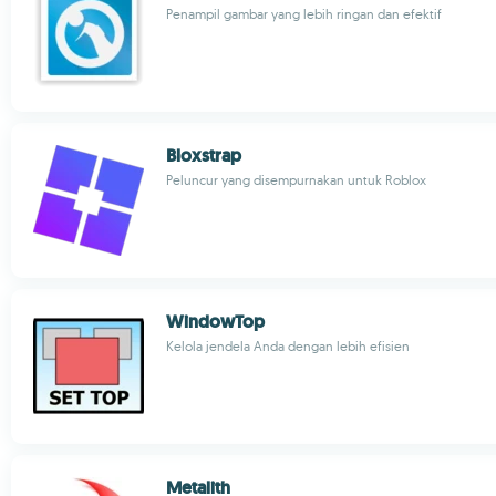
Penampil gambar yang lebih ringan dan efektif
Bloxstrap
Peluncur yang disempurnakan untuk Roblox
WindowTop
Kelola jendela Anda dengan lebih efisien
Metalith