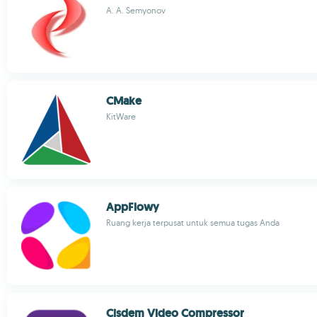
A. A. Semyonov
CMake
KitWare
AppFlowy
Ruang kerja terpusat untuk semua tugas Anda
Cisdem Video Compressor