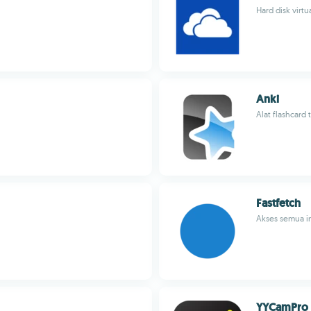
Hard disk virtu
Anki
Alat flashcard 
Fastfetch
Akses semua in
YYCamPro