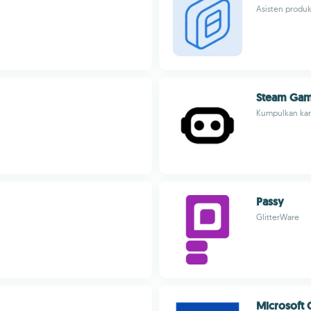
Asisten produk
Steam Gam
Kumpulkan kar
Passy
GlitterWare
Microsoft 