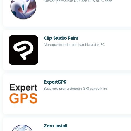
Nikmati permainan NDS dan GBA di PC anda
Clip Studio Paint
Menggambar dengan luar biasa dari PC
ExpertGPS
Buat rute presisi dengan GPS canggih ini
Zero Install