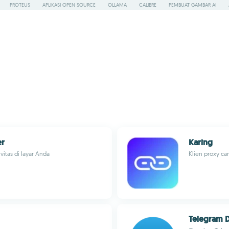
PROTEUS
APLIKASI OPEN SOURCE
OLLAMA
CALIBRE
PEMBUAT GAMBAR AI
er
Karing
tas di layar Anda
Klien proxy ca
Telegram D