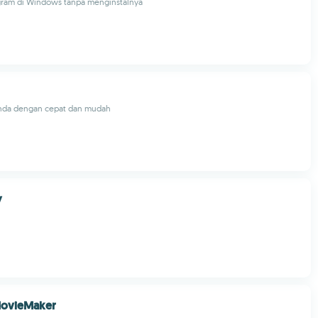
ram di Windows tanpa menginstalnya
nda dengan cepat dan mudah
y
MovieMaker