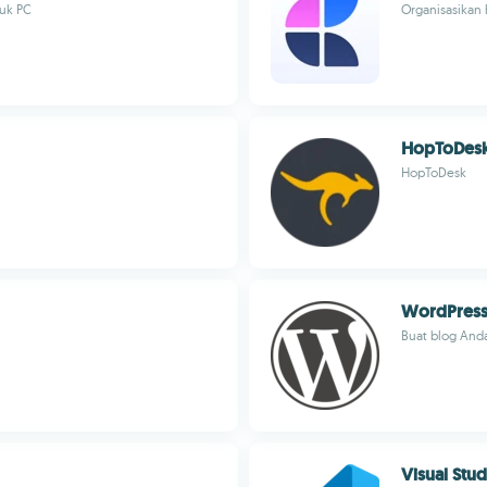
tuk PC
Organisasikan 
HopToDes
HopToDesk
WordPres
Buat blog And
Visual Stu