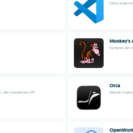
Editor kode lin
Monkey's 
Kompres dan d
Orca
n, dan manajemen API
Sebuah lingku
OpenWor