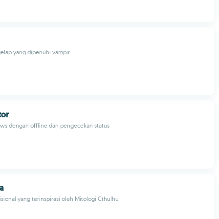
gelap yang dipenuhi vampir
tor
ows dengan offline dan pengecekan status
a
isional yang terinspirasi oleh Mitologi Cthulhu