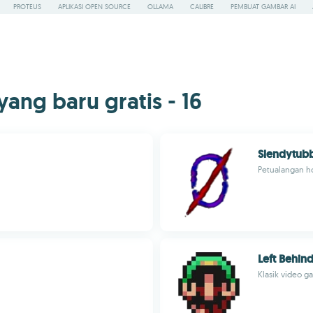
PROTEUS
APLIKASI OPEN SOURCE
OLLAMA
CALIBRE
PEMBUAT GAMBAR AI
g baru gratis - 16
Slendytubb
Petualangan h
Left Behin
Klasik video 