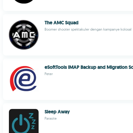
The AMC Squad
Boomer shooter spektakuler dengan kampanye kolosal
eSoftTools IMAP Backup and Migration S
Peter
Sleep Away
Parasite