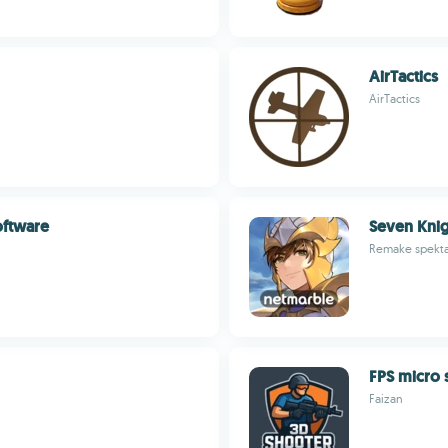
AirTactics
AirTactics
oftware
Seven Knig
Remake spekta
FPS micro 
Faizan