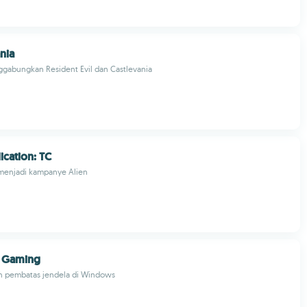
nia
abungkan Resident Evil dan Castlevania
ication: TC
menjadi kampanye Alien
s Gaming
 pembatas jendela di Windows