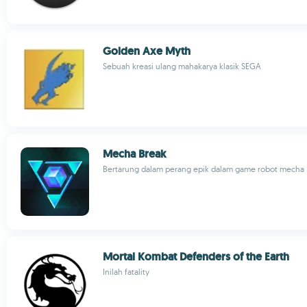
Golden Axe Myth
Sebuah kreasi ulang mahakarya klasik SEGA
Mecha Break
Bertarung dalam perang epik dalam game robot mecha
Mortal Kombat Defenders of the Earth
Inilah fatality