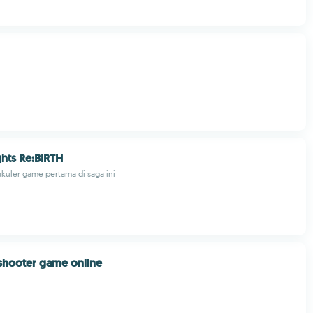
hts Re:BIRTH
kuler game pertama di saga ini
shooter game online