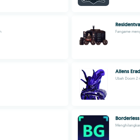
Residentva
n
Fangame mengg
Aliens Erad
Ubah Doom 2 
Borderles
Menghilangkan