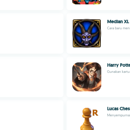
Median XL
Cara baru meni
Harry Pot
Gunakan kartu 
Lucas Ches
Menyempurnaka