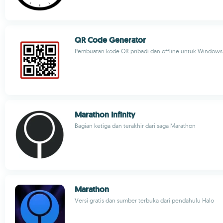
QR Code Generator
Pembuatan kode QR pribadi dan offline untuk Windows
Marathon Infinity
Bagian ketiga dan terakhir dari saga Marathon
Marathon
Versi gratis dan sumber terbuka dari pendahulu Halo