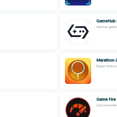
GameHub 
Jalankan game
Marathon 2
Bagian kedua d
Game Fire
Cara termudah