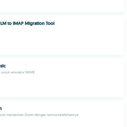
LM to IMAP Migration Tool
sic
is untuk emulator MAME
m
untuk memainkan Doom dengan semua kelebihannya