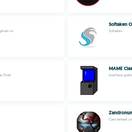
Softaken O
liran ini
Softaken
MAME Clas
a Thief
Interface graf
Zandronu
Cara terbaik 