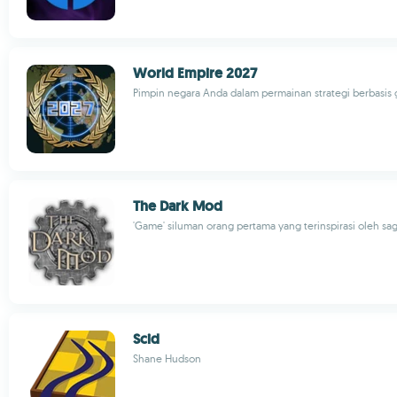
World Empire 2027
Pimpin negara Anda dalam permainan strategi berbasis gi
The Dark Mod
'Game' siluman orang pertama yang terinspirasi oleh sag
Scid
Shane Hudson