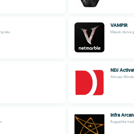
VAMPIR
ng lalu
Masuki dunia 
NDJ Activa
Aktivasi Wind
Infra Arcan
m
Roguelike trad