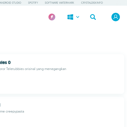
ANDROID STUDIO
SPOTIFY
SOFTWARE WATERMARK
CRYSTALDISKINFO
ies 0
oror Teletubbies orisinal yang menegangkan
d
game creepypasta