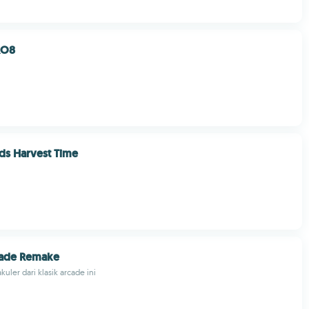
RO8
ds Harvest Time
ade Remake
uler dari klasik arcade ini