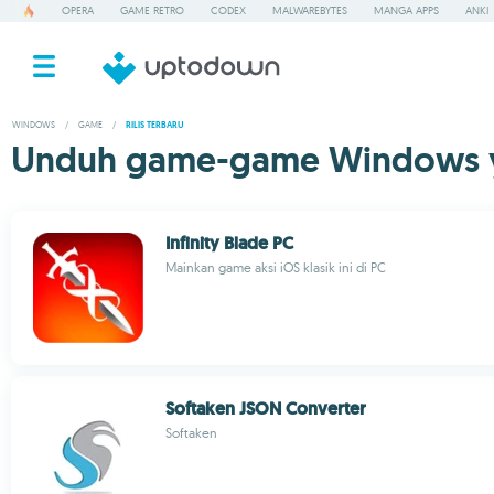
OPERA
GAME RETRO
CODEX
MALWAREBYTES
MANGA APPS
ANKI
WINDOWS
/
GAME
/
RILIS TERBARU
Unduh game-game Windows yan
Infinity Blade PC
Mainkan game aksi iOS klasik ini di PC
Softaken JSON Converter
Softaken