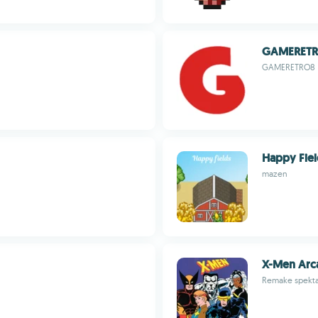
GAMERET
GAMERETRO8
Happy Fiel
mazen
X-Men Arc
Remake spektak