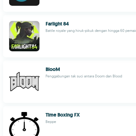
Farlight 84
Battle royale yang hiruk-pikuk dengan hingga 60 pemai
BlooM
Penggabungan tak suci antara Doom dan Blood
Time Boxing FX
Beppe