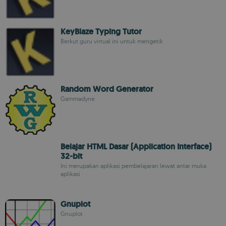
KeyBlaze Typing Tutor
Berkut guru virtual ini untuk mengetik
Random Word Generator
Gammadyne
Belajar HTML Dasar (Application Interface)
32-bit
Ini merupakan aplikasi pembelajaran lewat antar muka
aplikasi
Gnuplot
Gnuplot