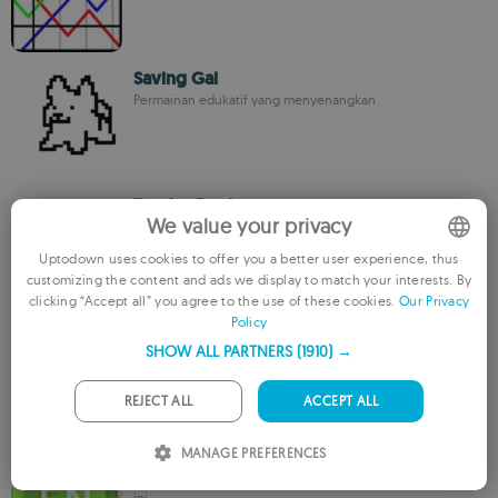
Saving Gal
Permainan edukatif yang menyenangkan
TeacherBook
We value your privacy
Hassan_ameer_raddad
Uptodown uses cookies to offer you a better user experience, thus
customizing the content and ads we display to match your interests. By
ENGLISH
clicking “Accept all” you agree to the use of these cookies.
Our Privacy
Policy
FRENCH
Universe Quest
SHOW ALL PARTNERS
(1910) →
Vladimir Dienes
GERMAN
PORTUGUESE
REJECT ALL
ACCEPT ALL
ITALIAN
MANAGE PREFERENCES
English Typing Master
SPANISH
Belajar mengetik dalam bahasa Inggris dengan alat didaktis
ini