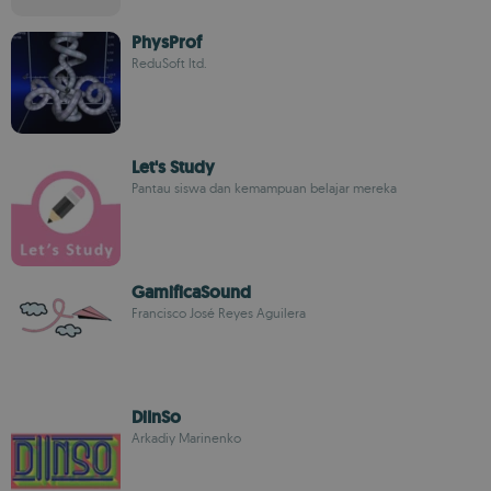
PhysProf
ReduSoft ltd.
Let's Study
Pantau siswa dan kemampuan belajar mereka
GamificaSound
Francisco José Reyes Aguilera
DiInSo
Arkadiy Marinenko