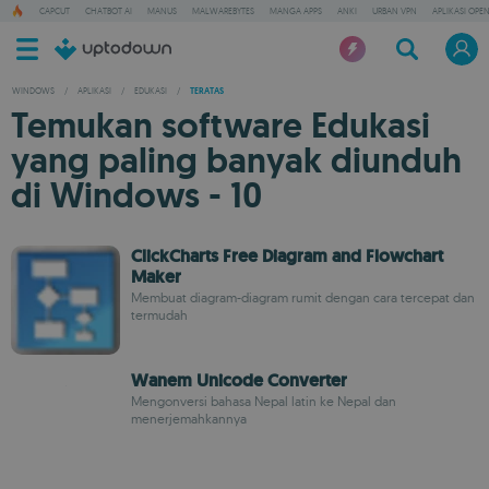
CAPCUT
CHATBOT AI
MANUS
MALWAREBYTES
MANGA APPS
ANKI
URBAN VPN
APLIKASI OPE
WINDOWS
/
APLIKASI
/
EDUKASI
/
TERATAS
Temukan software Edukasi
yang paling banyak diunduh
di Windows - 10
ClickCharts Free Diagram and Flowchart
Maker
Membuat diagram-diagram rumit dengan cara tercepat dan
termudah
Wanem Unicode Converter
Mengonversi bahasa Nepal latin ke Nepal dan
menerjemahkannya