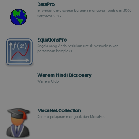
DataPro
Informasi yang sangat berguna mengenai lebih dari 3000
senyawa kimia
EquationsPro
Segala yang Anda perlukan untuk menyelesaikan
persamaan kompleks
Wanem Hindi Dictionary
Wanem Club
MecaNet.Collection
Koleksi pelajaran mengetik dari MecaNet