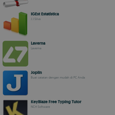
IGEst Estatística
J J Silva
Laverna
Laverna
Joplin
Buat catatan dengan mudah di PC Anda
KeyBlaze Free Typing Tutor
NCH Software