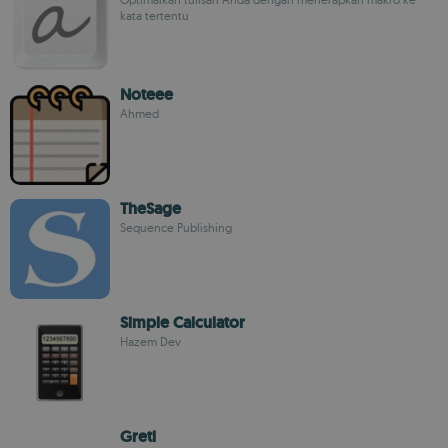
kata tertentu
Noteee
Ahmed
TheSage
Sequence Publishing
Simple Calculator
Hazem Dev
Gretl