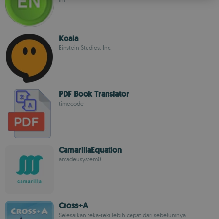
ROMANIAN
Koala
Einstein Studios, Inc.
PDF Book Translator
timecode
CamarillaEquation
amadeusystem0
Cross+A
Selesaikan teka-teki lebih cepat dari sebelumnya