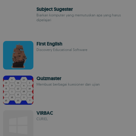
Subject Sugester
Biarkan komputer yang memutuskan apa yang harus
dipelajari
First English
Discovery Educational Software
Quizmaster
Membuat berbagai kuesioner dan ujian
VIRBAC
CURIEL