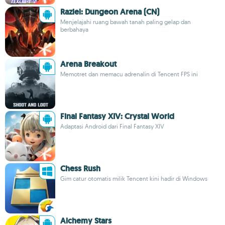
Raziel: Dungeon Arena (CN)
Menjelajahi ruang bawah tanah paling gelap dan
berbahaya
Arena Breakout
Memotret dan memacu adrenalin di Tencent FPS ini
Final Fantasy XIV: Crystal World
Adaptasi Android dari Final Fantasy XIV
Chess Rush
Gim catur otomatis milik Tencent kini hadir di Windows
Alchemy Stars