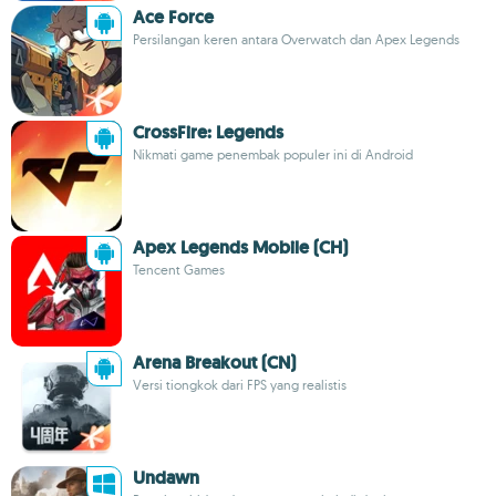
Ace Force
Persilangan keren antara Overwatch dan Apex Legends
CrossFire: Legends
Nikmati game penembak populer ini di Android
Apex Legends Mobile (CH)
Tencent Games
Arena Breakout (CN)
Versi tiongkok dari FPS yang realistis
Undawn