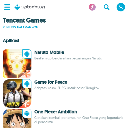
Tencent Games
KUNJUNGI HALAMAN WEB
Aplikasi
Naruto Mobile
Beat'em up berdasarkan petualangan Naruto
Game for Peace
Adaptasi resmi PUBG untuk pasar Tiongkok
One Piece: Ambition
Ciptakan kembali pertempuran One Piece yang legendaris
di ponselmu