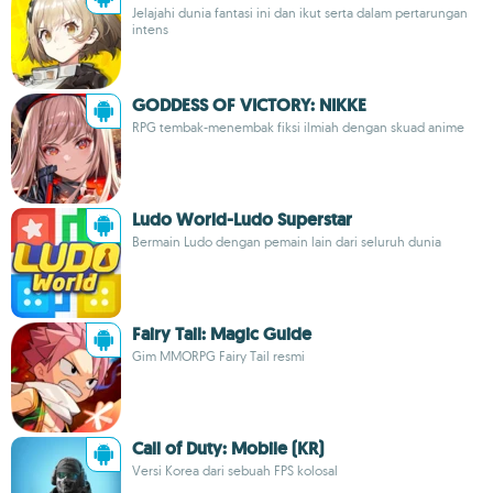
Jelajahi dunia fantasi ini dan ikut serta dalam pertarungan
intens
GODDESS OF VICTORY: NIKKE
RPG tembak-menembak fiksi ilmiah dengan skuad anime
Ludo World-Ludo Superstar
Bermain Ludo dengan pemain lain dari seluruh dunia
Fairy Tail: Magic Guide
Gim MMORPG Fairy Tail resmi
Call of Duty: Mobile (KR)
Versi Korea dari sebuah FPS kolosal