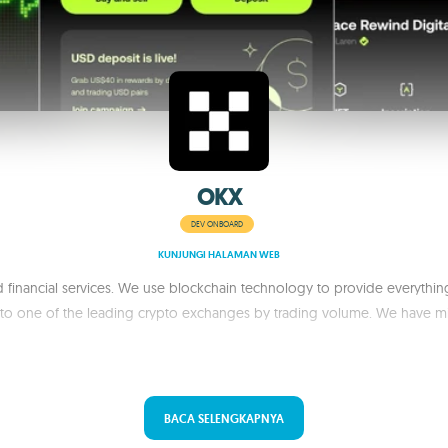
OKX
DEV ONBOARD
KUNJUNGI HALAMAN WEB
financial services. We use blockchain technology to provide everythin
to one of the leading crypto exchanges by trading volume. We have milli
BACA SELENGKAPNYA