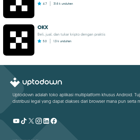
4.7
31.6 k
unduhan
OKX
Beli, jual, dan tukar kripto dengan praktis
5.0
1.3 k
unduhan
Uptodown adalah toko aplikasi multiplatform khusus Android. Tuj
distribusi legal yang dapat diakses dari browser mana pun serta me