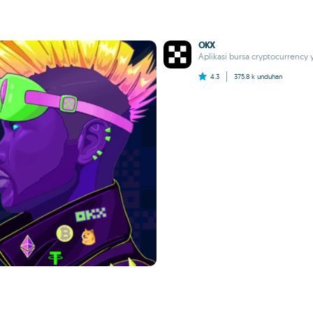
OKX
Aplikasi bursa cryptocurrency
4.3
375.8 k
unduhan