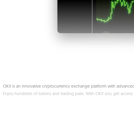
OKX is an innovative cryptocurrency exchange platform with advanced 
Enjoy hundreds of tokens and trading pairs. With OKX you get access 