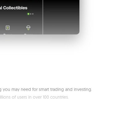
g you may need for smart trading and investing.
ons of users in over 100 countries.