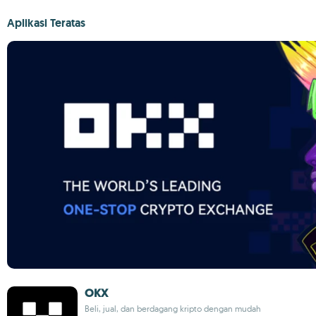
Aplikasi Teratas
OKX
Beli, jual, dan berdagang kripto dengan mudah