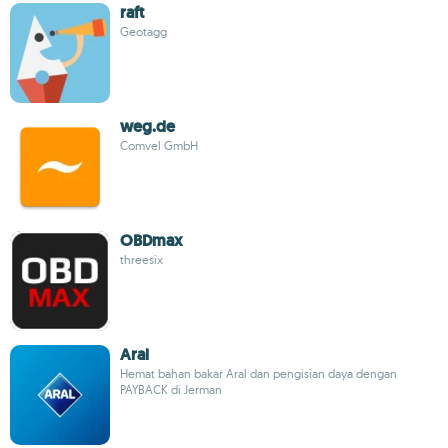
raft
Geotagg
weg.de
Comvel GmbH
OBDmax
threesix
Aral
Hemat bahan bakar Aral dan pengisian daya dengan
PAYBACK di Jerman