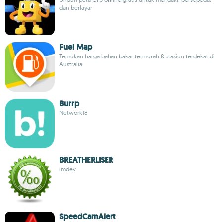
dan berlayar
Fuel Map
Temukan harga bahan bakar termurah & stasiun terdekat di
Australia
Burrp
Network18
BREATHERLISER
imdev
SpeedCamAlert