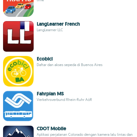
LangLearner French
LangLearner LLC
Ecobici
Daftar dan akses sepeda di Buenos Aires
Fahrplan MS
Verkehrsverbund Rhein-Ruhr AöR
CDOT Mobile
Aplikasi perjalanan Colorado dengan kamera lalu lintas dan