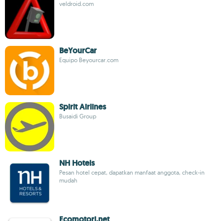
veldroid.com
BeYourCar
Equipo Beyourcar.com
Spirit Airlines
Busaidi Group
NH Hotels
Pesan hotel cepat, dapatkan manfaat anggota, check-in
mudah
Ecomotori.net