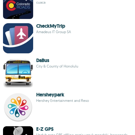
cuaca
CheckMyTrip
Amadeus IT Group SA
DaBus
City & County of Honolulu
Hersheypark
Hershey Entertainment and Reso
E-Z GPS
Unduh peta GPS offline gratis untuk mendaki, bersepeda,