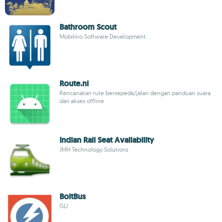
Bathroom Scout
Mobilino Software Development
Route.nl
Rencanakan rute bersepeda/jalan dengan panduan suara
dan akses offline
Indian Rail Seat Availability
JMH Technology Solutions
BoltBus
GLI