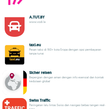
A.TUT.BY
www.vodi.la
taxi.eu
Pesan taksi di 160+ kota Eropa dengan opsi pembayaran
tanpa tunai
Sicher reisen
Bepergian dengan aman dengan info esensial dan kontak
kedutaan global
Swiss Traffic
Peringatan lalu lintas Swiss dan navigasi bebas tangan real-
time