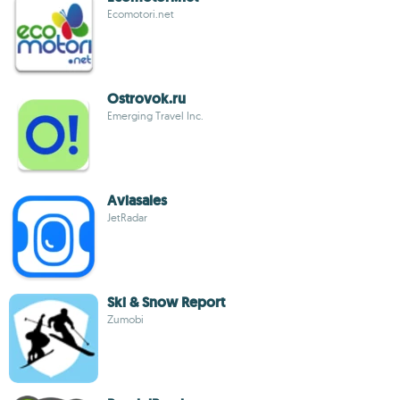
Ecomotori.net
Ostrovok.ru
Emerging Travel Inc.
Aviasales
JetRadar
Ski & Snow Report
Zumobi