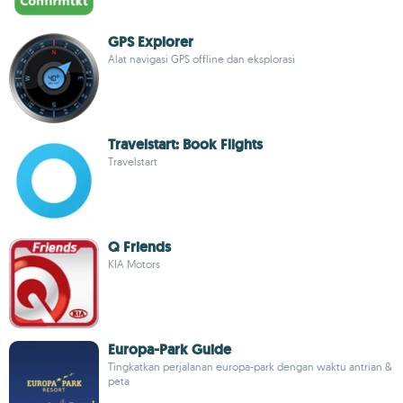
GPS Explorer
Alat navigasi GPS offline dan eksplorasi
Travelstart: Book Flights
Travelstart
Q Friends
KIA Motors
Europa-Park Guide
Tingkatkan perjalanan europa-park dengan waktu antrian &
peta