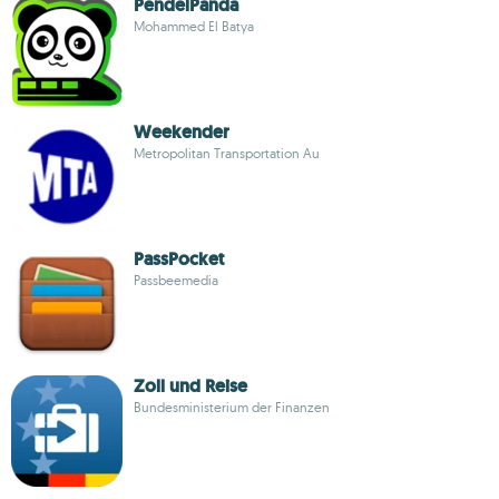
PendelPanda
Mohammed El Batya
Weekender
Metropolitan Transportation Au
PassPocket
Passbeemedia
Zoll und Reise
Bundesministerium der Finanzen