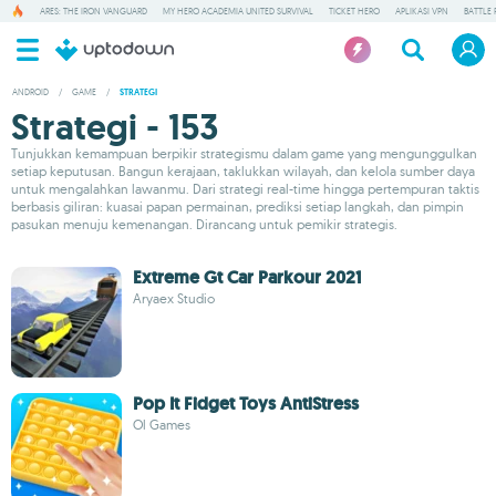
ARES: THE IRON VANGUARD
MY HERO ACADEMIA UNITED SURVIVAL
TICKET HERO
APLIKASI VPN
BATTLE 
ANDROID
/
GAME
/
STRATEGI
Strategi - 153
Tunjukkan kemampuan berpikir strategismu dalam game yang mengunggulkan
setiap keputusan. Bangun kerajaan, taklukkan wilayah, dan kelola sumber daya
untuk mengalahkan lawanmu. Dari strategi real-time hingga pertempuran taktis
berbasis giliran: kuasai papan permainan, prediksi setiap langkah, dan pimpin
pasukan menuju kemenangan. Dirancang untuk pemikir strategis.
Extreme Gt Car Parkour 2021
Aryaex Studio
Pop It Fidget Toys AntiStress
Ol Games