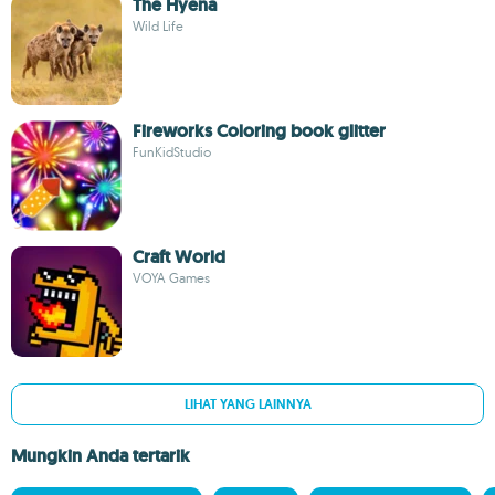
The Hyena
Wild Life
Fireworks Coloring book glitter
FunKidStudio
Craft World
VOYA Games
LIHAT YANG LAINNYA
Mungkin Anda tertarik