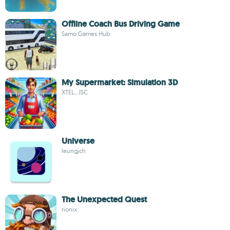
Offline Coach Bus Driving Game
Samo Games Hub
My Supermarket: Simulation 3D
XTEL., JSC
Universe
leungjch
The Unexpected Quest
rionix