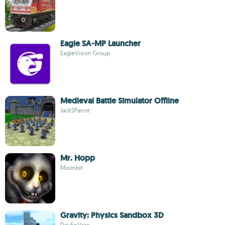
Eagle SA-MP Launcher
EagleVision Group
Medieval Battle Simulator Offline
JackSParrot
Mr. Hopp
Moonbit
Gravity: Physics Sandbox 3D
DevEnVrac