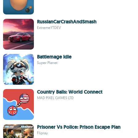
RussianCarCrashAndSmash
ExtremeYTDEV
Battlemage Idle
Super Planet
Country Balls: World Connect
MAD PIXEL GAMES LTD
Prisoner Vs Police: Prison Escape Plan
Flipray