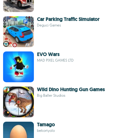
Car Parking Traffic Simulator
Deguci Games
EVO Wars
MAD PIXEL GAMES LTD
Wild Dino Hunting Gun Games
Big Baller Studios
Tamago
bekortyolo