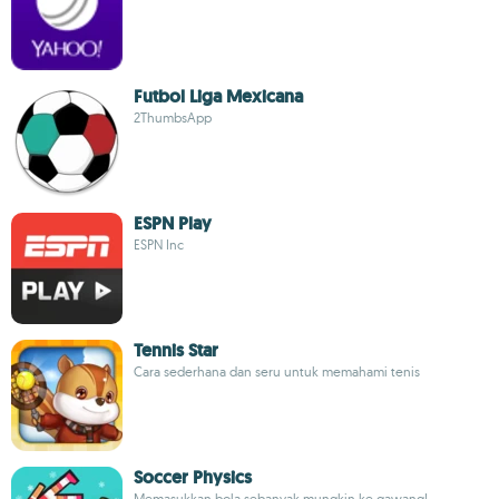
Futbol Liga Mexicana
2ThumbsApp
ESPN Play
ESPN Inc
Tennis Star
Cara sederhana dan seru untuk memahami tenis
Soccer Physics
Memasukkan bola sebanyak mungkin ke gawang!