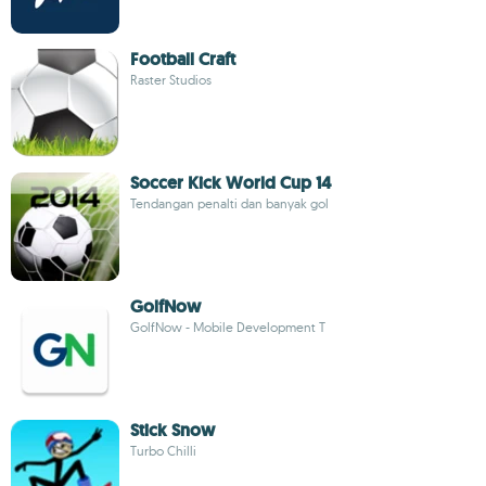
Football Craft
Raster Studios
Soccer Kick World Cup 14
Tendangan penalti dan banyak gol
GolfNow
GolfNow - Mobile Development T
Stick Snow
Turbo Chilli