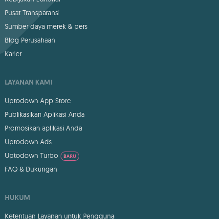
Pusat Transparansi
Sumber daya merek & pers
Blog Perusahaan
Karier
LAYANAN KAMI
Uptodown App Store
Publikasikan Aplikasi Anda
Promosikan aplikasi Anda
Uptodown Ads
Uptodown Turbo
BARU
FAQ & Dukungan
HUKUM
Ketentuan Layanan untuk Pengguna