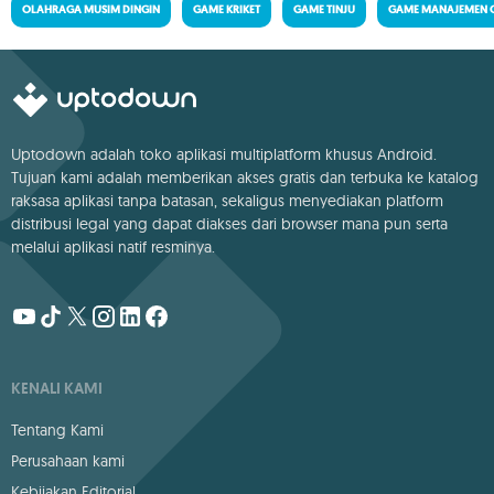
OLAHRAGA MUSIM DINGIN
GAME KRIKET
GAME TINJU
GAME MANAJEMEN 
Uptodown adalah toko aplikasi multiplatform khusus Android.
Tujuan kami adalah memberikan akses gratis dan terbuka ke katalog
raksasa aplikasi tanpa batasan, sekaligus menyediakan platform
distribusi legal yang dapat diakses dari browser mana pun serta
melalui aplikasi natif resminya.
KENALI KAMI
Tentang Kami
Perusahaan kami
Kebijakan Editorial