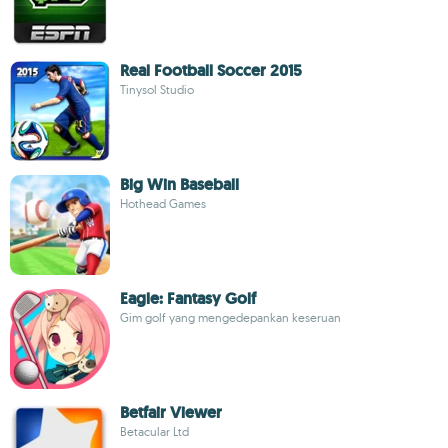
Real Football Soccer 2015
Tinysol Studio
Big Win Baseball
Hothead Games
Eagle: Fantasy Golf
Gim golf yang mengedepankan keseruan
Betfair Viewer
Betacular Ltd