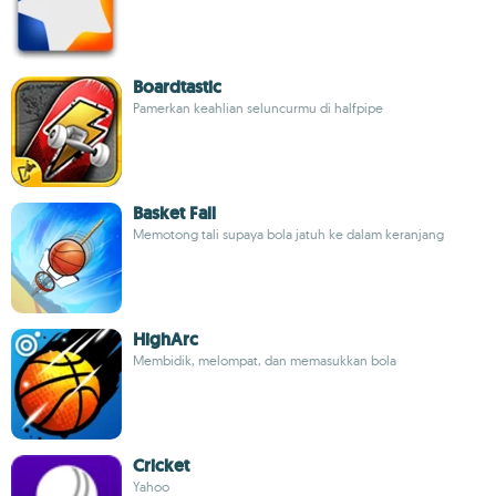
Boardtastic
Pamerkan keahlian seluncurmu di halfpipe
Basket Fall
Memotong tali supaya bola jatuh ke dalam keranjang
HighArc
Membidik, melompat, dan memasukkan bola
Cricket
Yahoo