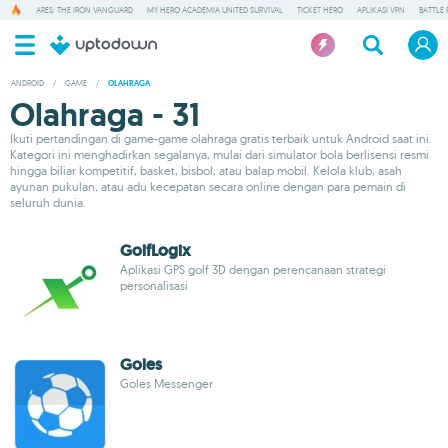
ARES: THE IRON VANGUARD
MY HERO ACADEMIA UNITED SURVIVAL
TICKET HERO
APLIKASI VPN
BATTLE 
ANDROID
/
GAME
/
OLAHRAGA
Olahraga - 31
Ikuti pertandingan di game-game olahraga gratis terbaik untuk Android saat ini.
Kategori ini menghadirkan segalanya, mulai dari simulator bola berlisensi resmi
hingga biliar kompetitif, basket, bisbol, atau balap mobil. Kelola klub, asah
ayunan pukulan, atau adu kecepatan secara online dengan para pemain di
seluruh dunia.
GolfLogix
Aplikasi GPS golf 3D dengan perencanaan strategi
personalisasi
Goles
Goles Messenger