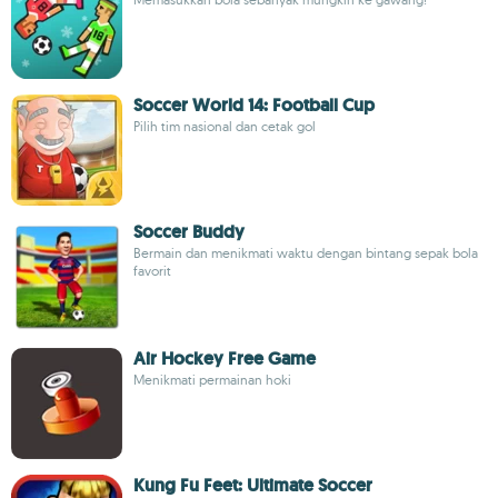
Soccer World 14: Football Cup
Pilih tim nasional dan cetak gol
Soccer Buddy
Bermain dan menikmati waktu dengan bintang sepak bola
favorit
Air Hockey Free Game
Menikmati permainan hoki
Kung Fu Feet: Ultimate Soccer