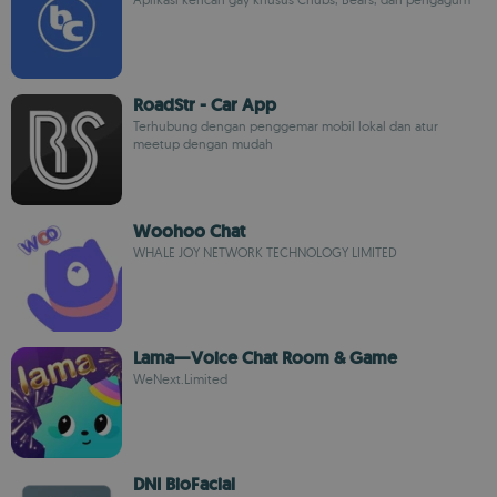
RoadStr - Car App
Terhubung dengan penggemar mobil lokal dan atur
meetup dengan mudah
Woohoo Chat
WHALE JOY NETWORK TECHNOLOGY LIMITED
Lama—Voice Chat Room & Game
WeNext.Limited
DNI BioFacial