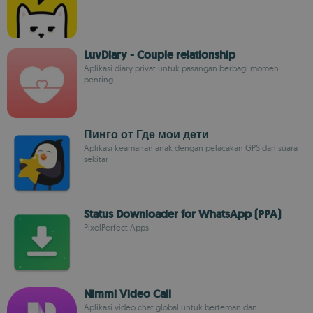
LuvDiary - Couple relationship
Aplikasi diary privat untuk pasangan berbagi momen
penting
Пинго от Где мои дети
Aplikasi keamanan anak dengan pelacakan GPS dan suara
sekitar
Status Downloader for WhatsApp (PPA)
PixelPerfect Apps
Nimmi Video Call
Aplikasi video chat global untuk berteman dan