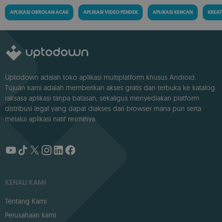
APLIKASI OBROLAN ACAK
APLIKASI VIDEO PENDEK
APLIKASI KENCAN
KREA
Uptodown adalah toko aplikasi multiplatform khusus Android.
Tujuan kami adalah memberikan akses gratis dan terbuka ke katalog
raksasa aplikasi tanpa batasan, sekaligus menyediakan platform
distribusi legal yang dapat diakses dari browser mana pun serta
melalui aplikasi natif resminya.
KENALI KAMI
Tentang Kami
Perusahaan kami