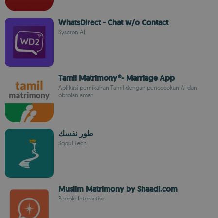
WhatsDirect - Chat w/o Contact
Syscron AI
Tamil Matrimony®- Marriage App
Aplikasi pernikahan Tamil dengan pencocokan AI dan
obrolan aman
طور نفسك
3qoul Tech
Muslim Matrimony by Shaadi.com
People Interactive