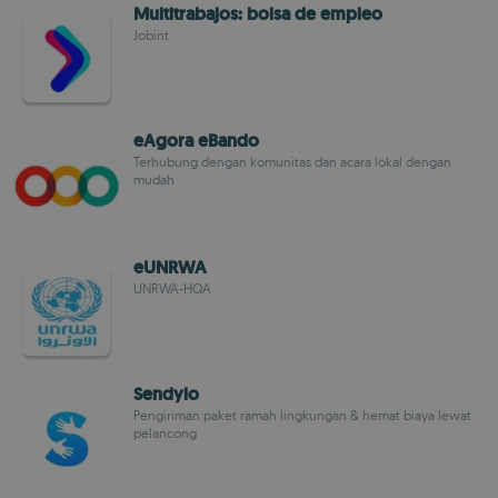
Multitrabajos: bolsa de empleo
Jobint
eAgora eBando
Terhubung dengan komunitas dan acara lokal dengan
mudah
eUNRWA
UNRWA-HQA
Sendylo
Pengiriman paket ramah lingkungan & hemat biaya lewat
pelancong