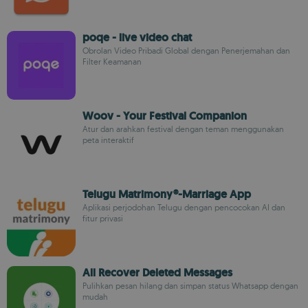
poqe - live video chat
Obrolan Video Pribadi Global dengan Penerjemahan dan
Filter Keamanan
Woov - Your Festival Companion
Atur dan arahkan festival dengan teman menggunakan
peta interaktif
Telugu Matrimony®-Marriage App
Aplikasi perjodohan Telugu dengan pencocokan AI dan
fitur privasi
All Recover Deleted Messages
Pulihkan pesan hilang dan simpan status Whatsapp dengan
mudah