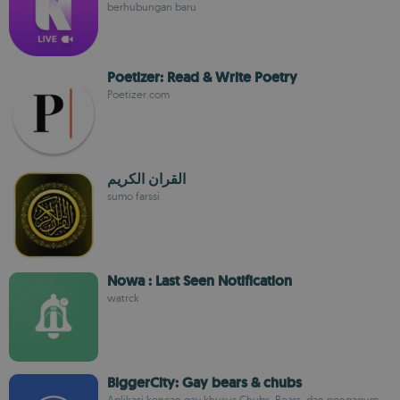
berhubungan baru
Poetizer: Read & Write Poetry
Poetizer.com
القران الكريم
sumo farssi
Nowa : Last Seen Notification
watrck
BiggerCity: Gay bears & chubs
Aplikasi kencan gay khusus Chubs, Bears, dan pengagum