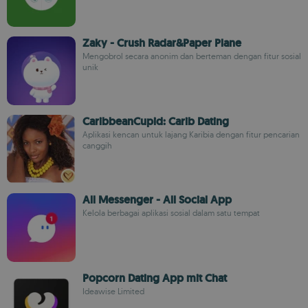
Zaky - Crush Radar&Paper Plane
Mengobrol secara anonim dan berteman dengan fitur sosial
unik
CaribbeanCupid: Carib Dating
Aplikasi kencan untuk lajang Karibia dengan fitur pencarian
canggih
All Messenger - All Social App
Kelola berbagai aplikasi sosial dalam satu tempat
Popcorn Dating App mit Chat
Ideawise Limited