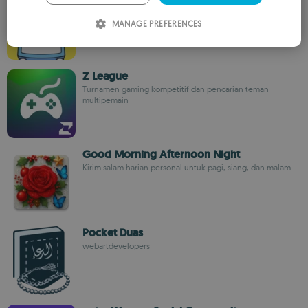
Plato Team Inc.
ITALIAN
MANAGE PREFERENCES
SPANISH
ROMANIAN
Z League
Turnamen gaming kompetitif dan pencarian teman
multipemain
Good Morning Afternoon Night
Kirim salam harian personal untuk pagi, siang, dan malam
Pocket Duas
webartdevelopers