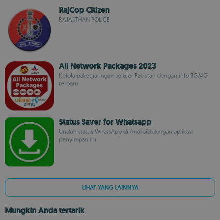
RajCop Citizen
RAJASTHAN POLICE
All Network Packages 2023
Kelola paket jaringan seluler Pakistan dengan info 3G/4G
terbaru
Status Saver for Whatsapp
Unduh status WhatsApp di Android dengan aplikasi
penyimpan ini
LIHAT YANG LAINNYA
Mungkin Anda tertarik