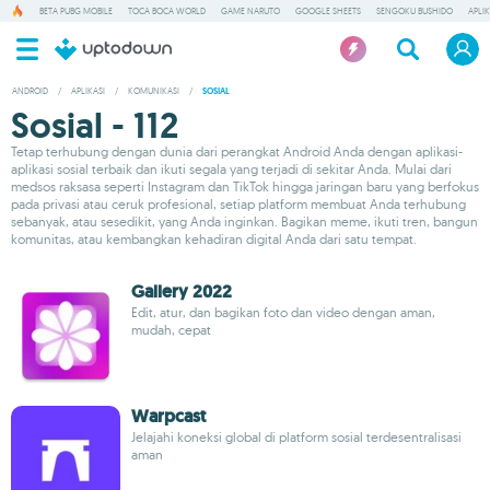
BETA PUBG MOBILE
TOCA BOCA WORLD
GAME NARUTO
GOOGLE SHEETS
SENGOKU BUSHIDO
APLI
ANDROID
/
APLIKASI
/
KOMUNIKASI
/
SOSIAL
Sosial - 112
Tetap terhubung dengan dunia dari perangkat Android Anda dengan aplikasi-
aplikasi sosial terbaik dan ikuti segala yang terjadi di sekitar Anda. Mulai dari
medsos raksasa seperti Instagram dan TikTok hingga jaringan baru yang berfokus
pada privasi atau ceruk profesional, setiap platform membuat Anda terhubung
sebanyak, atau sesedikit, yang Anda inginkan. Bagikan meme, ikuti tren, bangun
komunitas, atau kembangkan kehadiran digital Anda dari satu tempat.
Gallery 2022
Edit, atur, dan bagikan foto dan video dengan aman,
mudah, cepat
Warpcast
Jelajahi koneksi global di platform sosial terdesentralisasi
aman