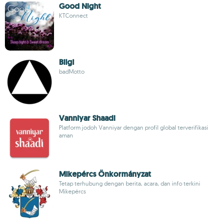
Good Night
KTConnect
Bilgi
badMotto
Vanniyar Shaadi
Platform jodoh Vanniyar dengan profil global terverifikasi
aman
Mikepércs Önkormányzat
Tetap terhubung dengan berita, acara, dan info terkini
Mikepércs