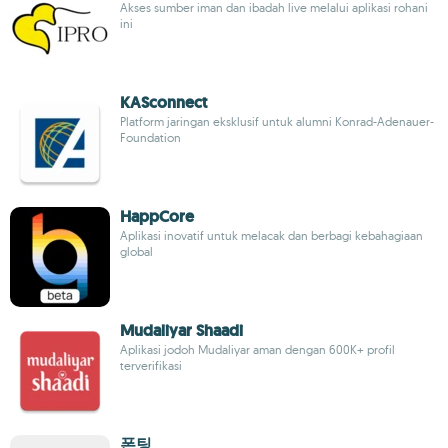
Akses sumber iman dan ibadah live melalui aplikasi rohani
ini
KASconnect
Platform jaringan eksklusif untuk alumni Konrad-Adenauer-
Foundation
HappCore
Aplikasi inovatif untuk melacak dan berbagi kebahagiaan
global
Mudaliyar Shaadi
Aplikasi jodoh Mudaliyar aman dengan 600K+ profil
terverifikasi
폰팅