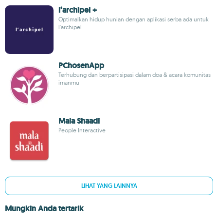
l’archipel +
Optimalkan hidup hunian dengan aplikasi serba ada untuk
l'archipel
PChosenApp
Terhubung dan berpartisipasi dalam doa & acara komunitas
imanmu
Mala Shaadi
People Interactive
LIHAT YANG LAINNYA
Mungkin Anda tertarik