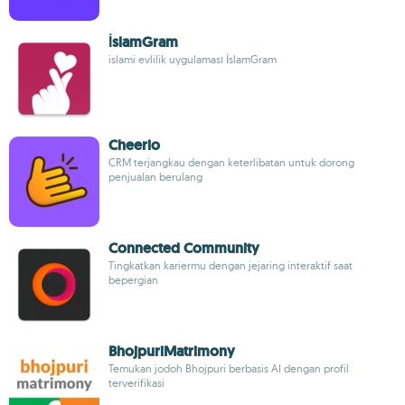
İslamGram
islami evlilik uygulaması İslamGram
Cheerio
CRM terjangkau dengan keterlibatan untuk dorong
penjualan berulang
Connected Community
Tingkatkan kariermu dengan jejaring interaktif saat
bepergian
BhojpuriMatrimony
Temukan jodoh Bhojpuri berbasis AI dengan profil
terverifikasi