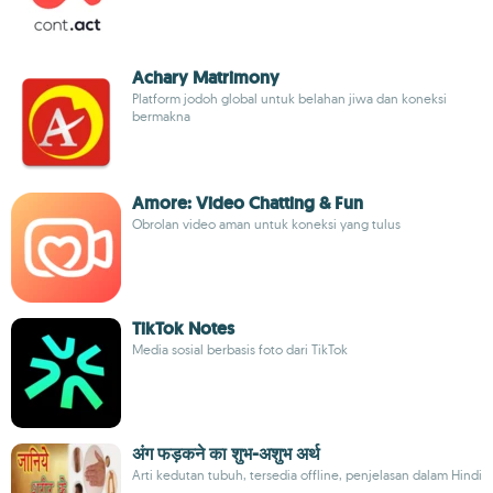
Achary Matrimony
Platform jodoh global untuk belahan jiwa dan koneksi
bermakna
Amore: Video Chatting & Fun
Obrolan video aman untuk koneksi yang tulus
TikTok Notes
Media sosial berbasis foto dari TikTok
अंग फड़कने का शुभ-अशुभ अर्थ
Arti kedutan tubuh, tersedia offline, penjelasan dalam Hindi