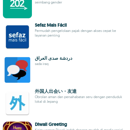
seimbang gender
Sefaz Mais Fácil
Permudah pengelolaan pajak dengan akses cepat ke
layanan penting
دردشة صدى العراق
sada iraq
外国人出会い・友達
Obrolan aman dan persahabatan seru dengan penduduk
lokal di Jepang
Diwali Greeting
Kirim ucapan Diwali indah dengan mudah di media sosial