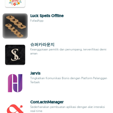
Luck Spells Offline
FofadApp
슈퍼카라운지
Keanggotaan pemilik dan penumpang, terverifikasi demi
aman
Jarvis
Tingkatkan Komunikasi Bisnis dengan Platform Pelanggan
Terbaik
Cont.actnManager
Sederhanakan pembuatan aplikasi dengan alat interaksi
real-time