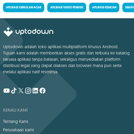
APLIKASI OBROLAN ACAK
APLIKASI VIDEO PENDEK
APLIKASI KENCAN
KREA
Uptodown adalah toko aplikasi multiplatform khusus Android.
Tujuan kami adalah memberikan akses gratis dan terbuka ke katalog
raksasa aplikasi tanpa batasan, sekaligus menyediakan platform
distribusi legal yang dapat diakses dari browser mana pun serta
melalui aplikasi natif resminya.
KENALI KAMI
Tentang Kami
Perusahaan kami