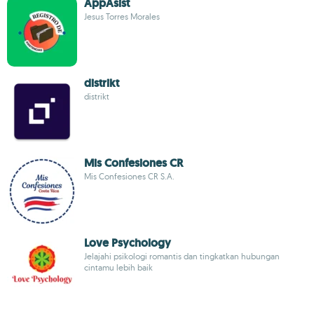
AppAsist
Jesus Torres Morales
distrikt
distrikt
Mis Confesiones CR
Mis Confesiones CR S.A.
Love Psychology
Jelajahi psikologi romantis dan tingkatkan hubungan
cintamu lebih baik