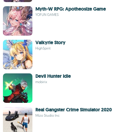
Myth-W RPG: Apotheosize Game
YOFUN GAMES
Valkyrie Story
HighSpirit
Devil Hunter Idle
mobirix
Real Gangster Crime Simulator 2020
Mizo Studio Inc