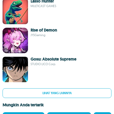
Lasso Hunter
MULTICAST GAMES
Rise of Demon
JYSGaming
Gosu: Absolute Supreme
STUDIO LICO Corp.
LIHAT YANG LAINNYA
Mungkin Anda tertarik