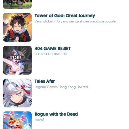
Tower of God: Great Journey
Versi global RPG yang diangkat dari webtoon populer
404 GAME RE:SET
SEGA CORPORATION
Tales Afar
Legend Games Hong Kong Limited
Rogue with the Dead
room6