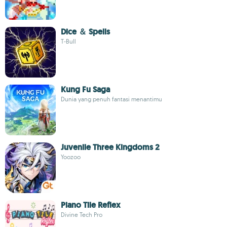
Dice ＆ Spells
T-Bull
Kung Fu Saga
Dunia yang penuh fantasi menantimu
Juvenile Three Kingdoms 2
Yoozoo
Piano Tile Reflex
Divine Tech Pro