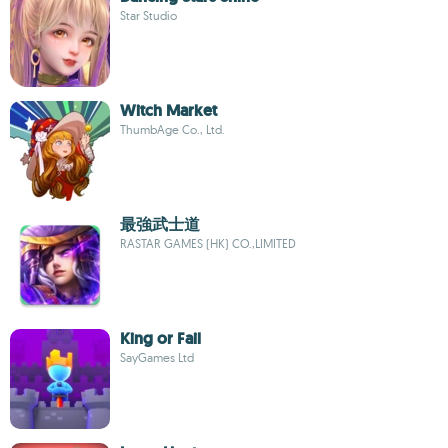
Star Studio
Witch Market
ThumbAge Co., Ltd.
最強武士道
RASTAR GAMES (HK) CO.,LIMITED
King or Fail
SayGames Ltd