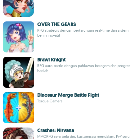
OVER THE GEARS
RPG strategis dengan pertarungan real-time dan sistem
benih inovatif
Brawl Knight
RPG auto-battle dengan pahlawan beragam dan progres
hadiah
Dinosaur Merge Battle Fight
Torque Gamers
Crasher: Nirvana
MMORPG seni bela diri, kustomisasi mendalam, PvP seru