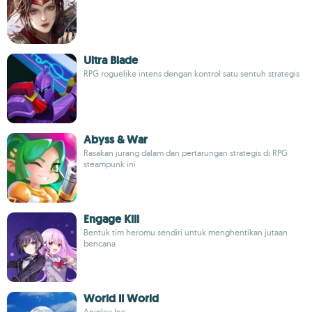
Ultra Blade
RPG roguelike intens dengan kontrol satu sentuh strategis
Abyss & War
Rasakan jurang dalam dan pertarungan strategis di RPG
steampunk ini
Engage Kill
Bentuk tim heromu sendiri untuk menghentikan jutaan
bencana
World II World
Aniplex Inc.