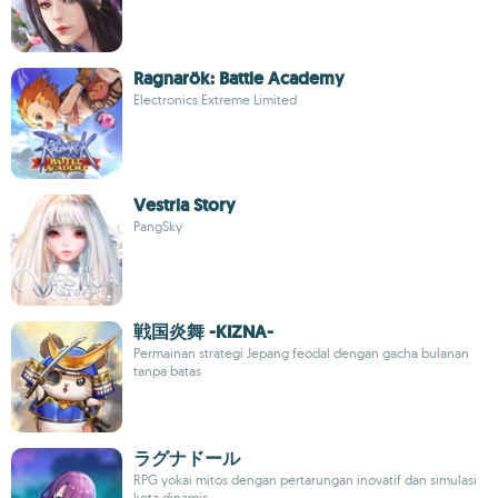
Ragnarök: Battle Academy
Electronics Extreme Limited
Vestria Story
PangSky
戦国炎舞 -KIZNA-
Permainan strategi Jepang feodal dengan gacha bulanan
tanpa batas
ラグナドール
RPG yokai mitos dengan pertarungan inovatif dan simulasi
kota dinamis