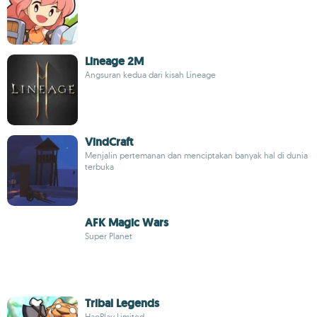
Lineage 2M
Angsuran kedua dari kisah Lineage
VindCraft
Menjalin pertemanan dan menciptakan banyak hal di dunia
terbuka
AFK Magic Wars
Super Planet
Tribal Legends
HaoPlay Limited