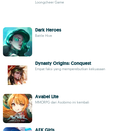
Loongcheer Game
Dark Heroes
Battle Hive
Dynasty Origins: Conquest
Empat faksi yang memperebutkan kekuasaan
Avabel Lite
MMORPG dari Asobimo ini kembali
AFK Girls