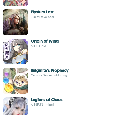
Elysium Lost
9SplayDeveloper
Origin of Wind
MIKO GAME
Enigmite's Prophecy
Century Games Publishing
Legions of Chaos
ALL9FUN Limited