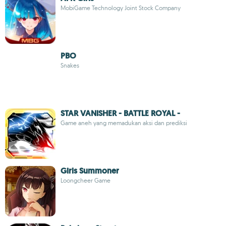
MobiGame Technology Joint Stock Company
PBO
Snakes
STAR VANISHER - BATTLE ROYAL -
Game aneh yang memadukan aksi dan prediksi
Girls Summoner
Loongcheer Game