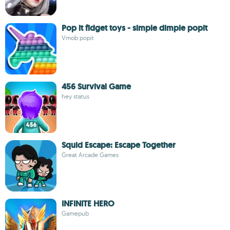
Pop it fidget toys - simple dimple popit
Vmob popit
456 Survival Game
hey status
Squid Escape: Escape Together
Great Arcade Games
INFINITE HERO
Gamepub