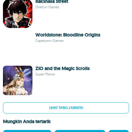
Rakshasa Street
Onefun Games
Worldstone: Bloodline Origins
Capetown Games
ZIO and the Magic Scrolls
Super Planet
LIHAT YANG LAINNYA
Mungkin Anda tertarik