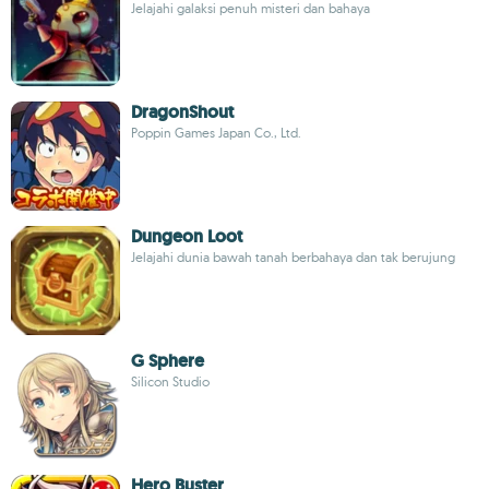
Jelajahi galaksi penuh misteri dan bahaya
DragonShout
Poppin Games Japan Co., Ltd.
Dungeon Loot
Jelajahi dunia bawah tanah berbahaya dan tak berujung
G Sphere
Silicon Studio
Hero Buster