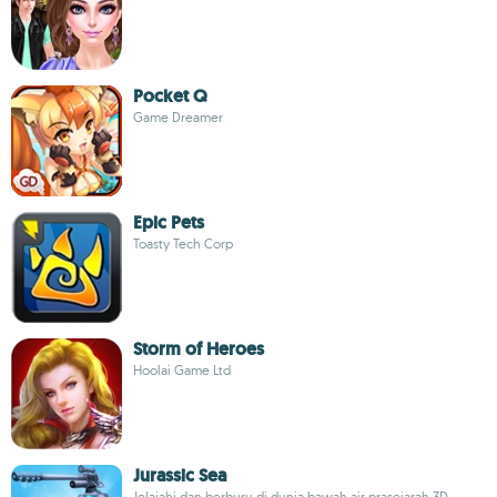
Pocket Q
Game Dreamer
Epic Pets
Toasty Tech Corp
Storm of Heroes
Hoolai Game Ltd
Jurassic Sea
Jelajahi dan berburu di dunia bawah air prasejarah 3D