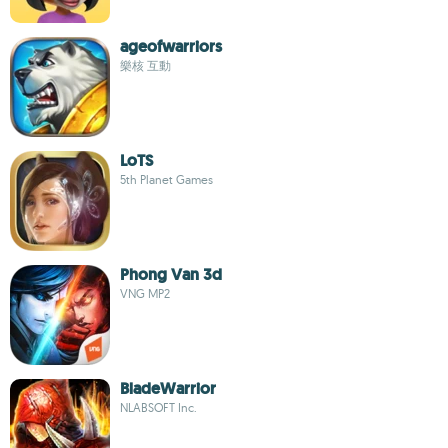
ageofwarriors
樂核 互動
LoTS
5th Planet Games
Phong Van 3d
VNG MP2
BladeWarrior
NLABSOFT Inc.