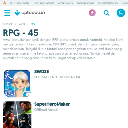
BETA PUBG MOBILE
TOCA BOCA WORLD
GAME NARUTO
GOOGLE SHEETS
SENGOKU BUSHIDO
APLI
ANDROID
/
GAME
/
RPG
RPG - 45
Awali petualangan unik dengan RPG gratis terbaik untuk Android. Katalog kami
menyertakan RPG aksi real-time, MMORPG masif, dan dungeon crawler yang
mendebarkan. Jelajahi dunia fantasi abad pertengahan atau selami dunia yang
terinspirasi dari anime favorit; apa pun bisa terjadi di sini. Naikkan level dan
nikmati cerita yang akan terus kamu ingat setiap kali bermain.
SWD3E
SOFTSTAR ENTERTAINMENT INC.
SuperHeroMaker
OffRoad Arcade