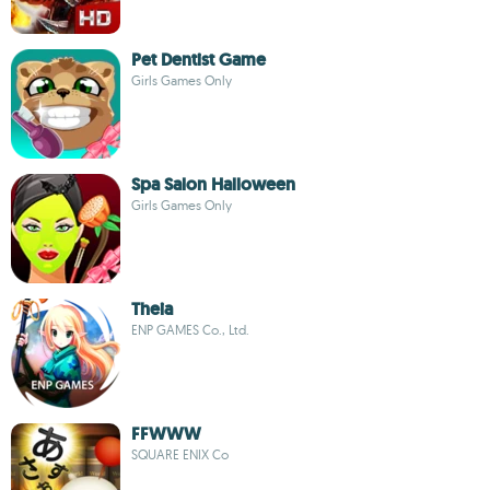
Pet Dentist Game
Girls Games Only
Spa Salon Halloween
Girls Games Only
Theia
ENP GAMES Co., Ltd.
FFWWW
SQUARE ENIX Co