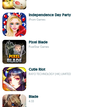
Independence Day Party
iProm Games
Pixel Blade
PixelStar Games
Cutie Riot
RAFO TECHNOLOGY (HK) LIMITED
Blade
4:33