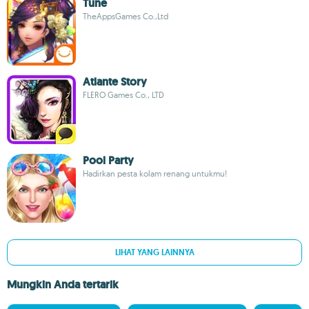
Tune
TheAppsGames Co.,Ltd
Atlante Story
FLERO Games Co., LTD
Pool Party
Hadirkan pesta kolam renang untukmu!
LIHAT YANG LAINNYA
Mungkin Anda tertarik