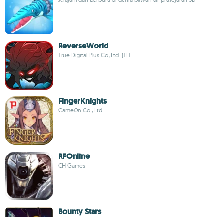
ReverseWorld
True Digital Plus Co.,Ltd. (TH
FingerKnights
GameOn Co., Ltd.
RFOnline
CH Games
Bounty Stars