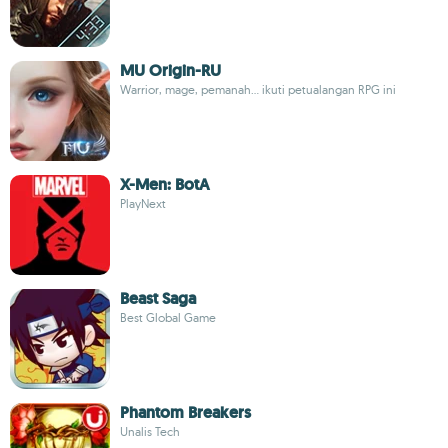
MU Origin-RU
Warrior, mage, pemanah... ikuti petualangan RPG ini
X-Men: BotA
PlayNext
Beast Saga
Best Global Game
Phantom Breakers
Unalis Tech