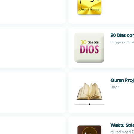
30 Días co
Dengan kata-k
Quran Proj
Playir
Waktu Sola
Murad Mohd Z