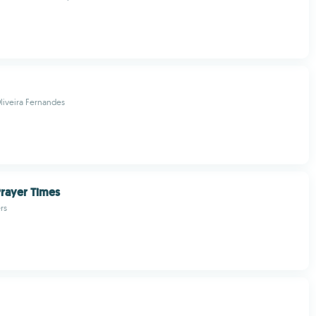
liveira Fernandes
Prayer Times
rs