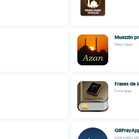
Muezzin p
Mayo Apps
Frases de l
Forta-apps
Q8PrayAp
Lima waktu sala