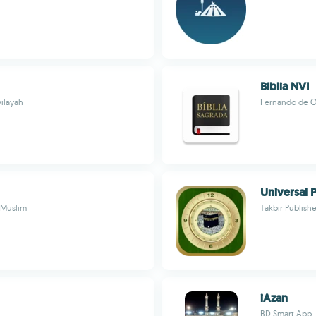
Biblia NVI
wilayah
Fernando de O
Universal 
t Muslim
Takbir Publishe
iAzan
BD Smart App