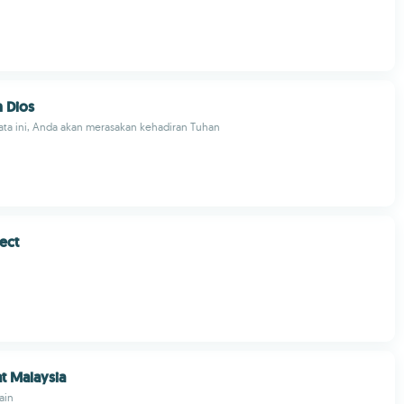
n Dios
ata ini, Anda akan merasakan kehadiran Tuhan
ect
t Malaysia
ain