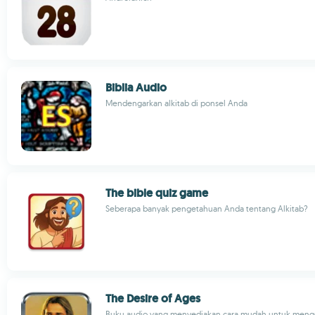
Biblia Audio
Mendengarkan alkitab di ponsel Anda
The bible quiz game
Seberapa banyak pengetahuan Anda tentang Alkitab?
The Desire of Ages
Buku audio yang menyediakan cara mudah untuk meng