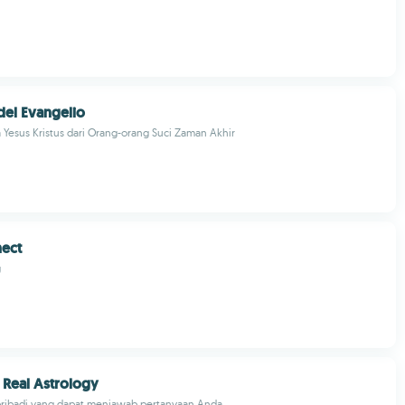
 del Evangelio
a Yesus Kristus dari Orang-orang Suci Zaman Akhir
nect
g
: Real Astrology
 pribadi yang dapat menjawab pertanyaan Anda