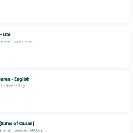
 Lite
bahasa Inggris modern
uran - English
 Understanding
Suras of Quran)
terjemah surah dari Al-Qur'an