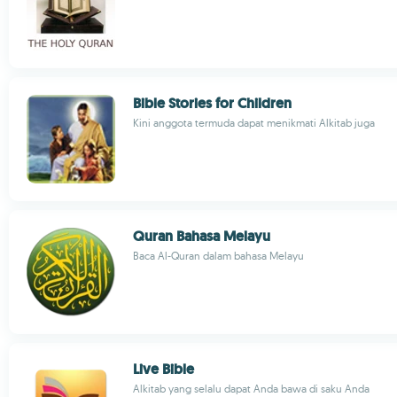
Bible Stories for Children
Kini anggota termuda dapat menikmati Alkitab juga
Quran Bahasa Melayu
Baca Al-Quran dalam bahasa Melayu
Live Bible
Alkitab yang selalu dapat Anda bawa di saku Anda