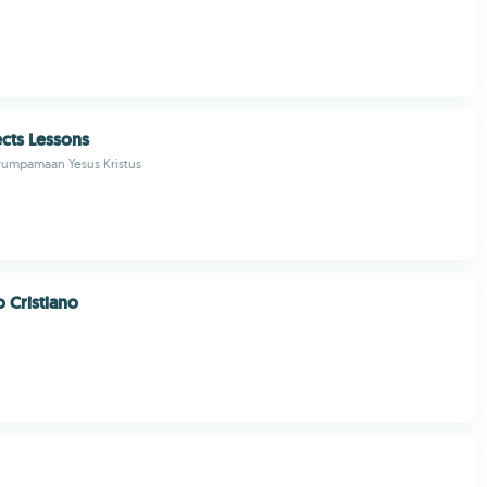
ects Lessons
umpamaan Yesus Kristus
 Cristiano