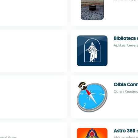
Biblioteca
Aplikasi Gerej
Qibla Con
Quran Readin
Astro 360 
enal Yesus
Ahli astrologi