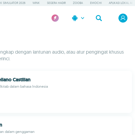
K SIMULATOR 2026
WINK
SEGERA HADIR
ZOOBA
EMOCHI
APLIKASI LOKAL AI
engkap dengan lantunan audio, atau atur pengingat khusus
inci.
ellano Castilian
 Alkitab dalam bahasa Indonesia
n
’an dalam genggaman