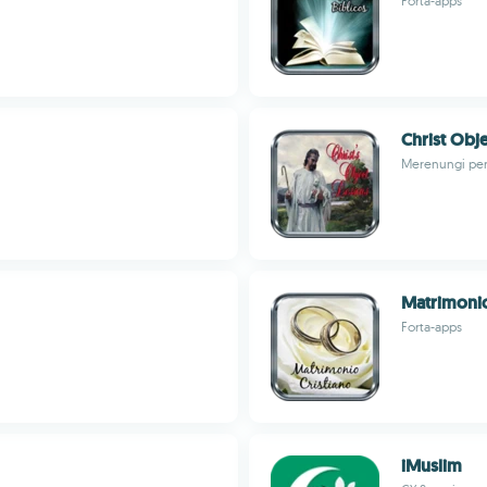
Forta-apps
Christ Obj
Merenungi per
Matrimonio
Forta-apps
iMuslim