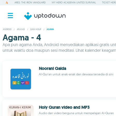
ARES: THE IRON VANGUARD
MY HERO ACADEMIA UNITED SURVIVAL
TICKET HER
ANDROID
/
APLIKASI
/
GAYA HIDUP
/
AGAMA
Agama - 4
Apa pun agama Anda, Android menyediakan aplikasi gratis unt
untuk waktu doa maupun sesi meditasi. Lihat kalender keagamaa
Noorani Qaida
Al-Qur'an untuk anak-anak dan dewasa tersedia di sini
Holy Quran video and MP3
Audio dan video berguna untuk mempelajari Al-Quran