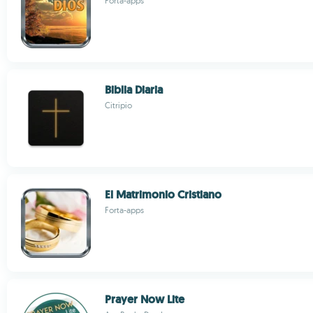
Forta-apps
Biblia Diaria
Citripio
El Matrimonio Cristiano
Forta-apps
Prayer Now Lite