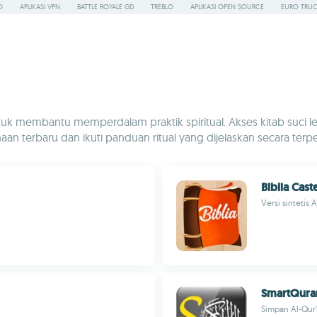
O
APLIKASI VPN
BATTLE ROYALE GD
TREBLO
APLIKASI OPEN SOURCE
EURO TRUC
uk membantu memperdalam praktik spiritual. Akses kitab suci l
n terbaru dan ikuti panduan ritual yang dijelaskan secara terper
Biblia Cast
Versi sintetis
SmartQura
Simpan Al-Qur