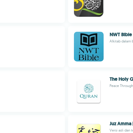
NWT Bible -
Alkitab dalam 
The Holy Q
Peace Through
Juz Amma (
Versi asli dan 