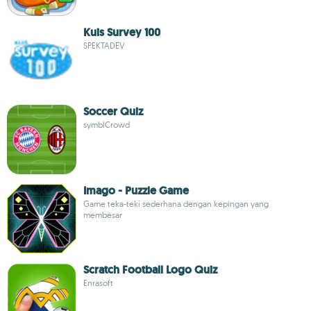
Kuis Survey 100
SPEKTADEV
Soccer Quiz
symblCrowd
Imago - Puzzle Game
Game teka-teki sederhana dengan kepingan yang
membesar
Scratch Football Logo Quiz
Enrasoft