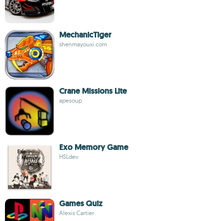
MechanicTiger
shenmayouxi.com
Crane Missions Lite
apesoup
Exo Memory Game
HSLdev
Games Quiz
Alexis Cartier