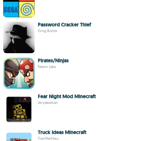
Password Cracker Thief
Grog Bottle
Pirates/Ninjas
Neem Labs
Fear Night Mod Minecraft
JerydaseLan
Truck Ideas Minecraft
TranMaiHieu