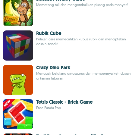
Memotong tali dan mengembalikan pisang pada monyet!
Rubik Cube
Pelajari cara memecahkan kubus rubik dan menciptakan
desain sendiri
Crazy Dino Park
Menggali belulang dinosaurus dan memberinya kehidupan
di taman hiburan
Tetris Classic - Brick Game
Free Panda Pop