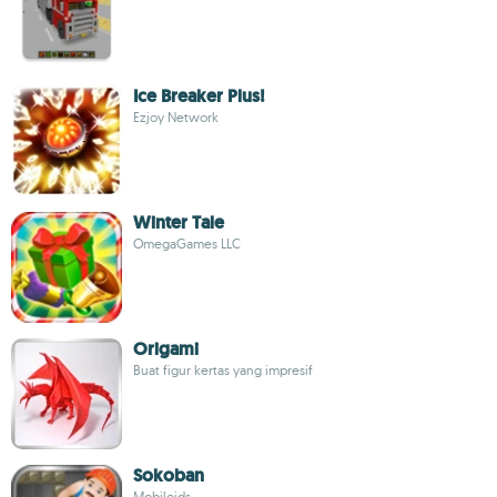
Ice Breaker Plus!
Ezjoy Network
Winter Tale
OmegaGames LLC
Origami
Buat figur kertas yang impresif
Sokoban
Mobiloids