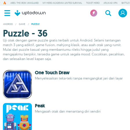
ARES: THE IRON VANGUARD
MY HERO ACADEMIA UNITED SURVIVAL
TICKET HERO
APLIKASI VPN
BATTLE 
ANDROID
/
GAME
/
PUZZLE
Puzzle - 36
Uji otak dengan game puzzle gratis terbaik untuk Android. Selami tantangan
match 3 yang adiktif, game fusion, mahjong klasik, atau asah otak yang rumit.
Mulai dari puzzle kasual yang membantumu rileks hingga judul yang
mengajakmu berpikir, tersedia game untuk segala mood. Cocokkan, pecahkan,
dan selesaikan level kapan saja.
One Touch Draw
Menyelesaikan teka-teki tanpa mengangkat jari dari layar
Peak
Mengasah otak dan menantang diri sendiri