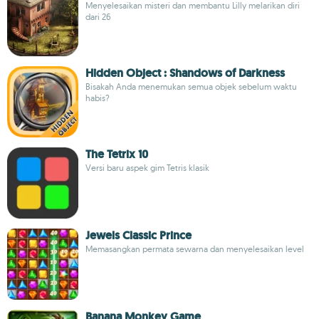
Menyelesaikan misteri dan membantu Lilly melarikan diri
dari 26
Hidden Object : Shandows of Darkness
Bisakah Anda menemukan semua objek sebelum waktu
habis?
The Tetrix 10
Versi baru aspek gim Tetris klasik
Jewels Classic Prince
Memasangkan permata sewarna dan menyelesaikan level
Banana Monkey Game