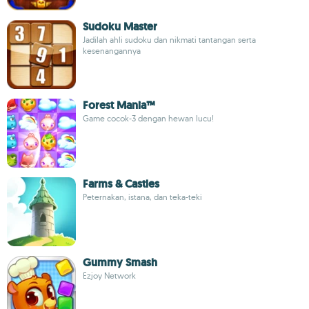
Sudoku Master
Jadilah ahli sudoku dan nikmati tantangan serta
kesenangannya
Forest Mania™
Game cocok-3 dengan hewan lucu!
Farms & Castles
Peternakan, istana, dan teka-teki
Gummy Smash
Ezjoy Network