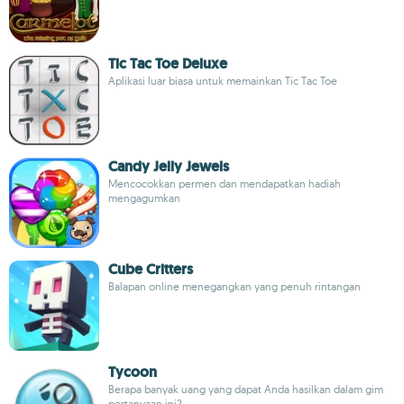
Tic Tac Toe Deluxe
Aplikasi luar biasa untuk memainkan Tic Tac Toe
Candy Jelly Jewels
Mencocokkan permen dan mendapatkan hadiah
mengagumkan
Cube Critters
Balapan online menegangkan yang penuh rintangan
Tycoon
Berapa banyak uang yang dapat Anda hasilkan dalam gim
pertanyaan ini?