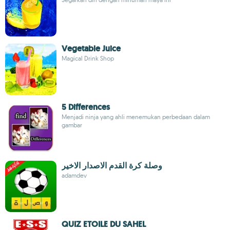
Vegetable Juice
Magical Drink Shop
5 Differences
Menjadi ninja yang ahli menemukan perbedaan dalam
gambar
وصلة كرة القدم الاصدار الاخير
adamdev
QUIZ ETOILE DU SAHEL