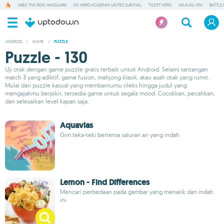
ARES: THE IRON VANGUARD
MY HERO ACADEMIA UNITED SURVIVAL
TICKET HERO
APLIKASI VPN
BATTLE 
ANDROID
/
GAME
/
PUZZLE
Puzzle - 130
Uji otak dengan game puzzle gratis terbaik untuk Android. Selami tantangan
match 3 yang adiktif, game fusion, mahjong klasik, atau asah otak yang rumit.
Mulai dari puzzle kasual yang membantumu rileks hingga judul yang
mengajakmu berpikir, tersedia game untuk segala mood. Cocokkan, pecahkan,
dan selesaikan level kapan saja.
Aquavias
Gim teka-teki bertema saluran air yang indah
Lemon - Find Differences
Mencari perbedaan pada gambar yang menarik dan indah
ini