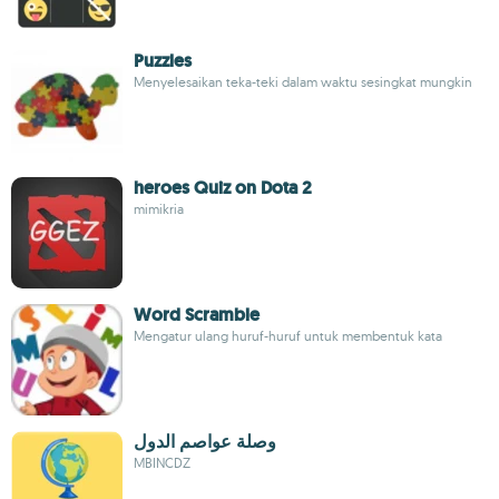
Puzzles
Menyelesaikan teka-teki dalam waktu sesingkat mungkin
heroes Quiz on Dota 2
mimikria
Word Scramble
Mengatur ulang huruf-huruf untuk membentuk kata
وصلة عواصم الدول
MBINCDZ