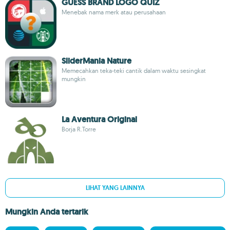
GUESS BRAND LOGO QUIZ
Menebak nama merk atau perusahaan
SliderMania Nature
Memecahkan teka-teki cantik dalam waktu sesingkat
mungkin
La Aventura Original
Borja R.Torre
LIHAT YANG LAINNYA
Mungkin Anda tertarik