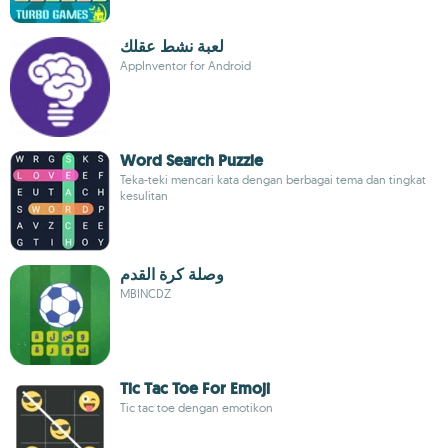
لعبة نشط عقلك
AppInventor for Android
Word Search Puzzle
Teka-teki mencari kata dengan berbagai tema dan tingkat
kesulitan
وصلة كرة القدم
MBINCDZ
Tic Tac Toe For Emoji
Tic tac toe dengan emotikon