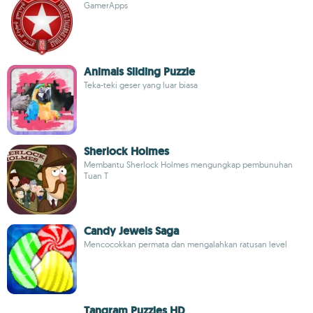
GamerApps
Animals Sliding Puzzle
Teka-teki geser yang luar biasa
Sherlock Holmes
Membantu Sherlock Holmes mengungkap pembunuhan
Tuan T
Candy Jewels Saga
Mencocokkan permata dan mengalahkan ratusan level
Tangram Puzzles HD