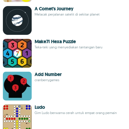
A Comet's Journey
Melacak perjalanan satelit di sekitar planet
Make7! Hexa Puzzle
Teka-teki yang menyediakan tantangan baru
Add Number
cranberrygames
Ludo
Gim Ludo berwarna cerah untuk empat orang pemain