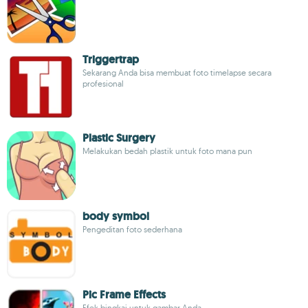
Triggertrap
Sekarang Anda bisa membuat foto timelapse secara
profesional
Plastic Surgery
Melakukan bedah plastik untuk foto mana pun
body symbol
Pengeditan foto sederhana
Pic Frame Effects
Efek bingkai untuk gambar Anda