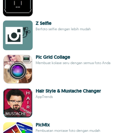
Z Selfie
Berfoto selfie dengan lebih mudah
Pic Grid Collage
Membuat kolase seru dengan semua foto Anda
Hair Style & Mustache Changer
AppTrends
PicMix
Pembuatan montase foto dengan mudah