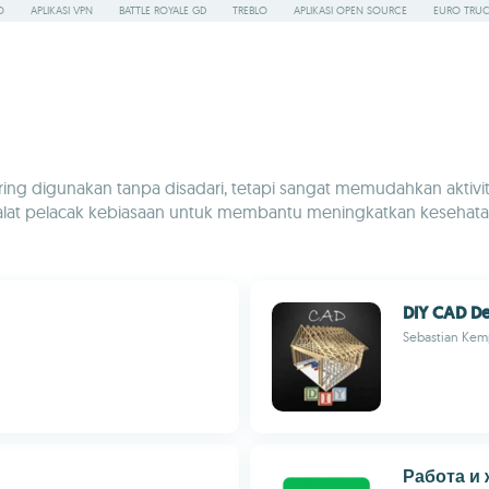
O
APLIKASI VPN
BATTLE ROYALE GD
TREBLO
APLIKASI OPEN SOURCE
EURO TRUC
ng digunakan tanpa disadari, tetapi sangat memudahkan aktivit
 alat pelacak kebiasaan untuk membantu meningkatkan kesehata
DIY CAD De
Sebastian Kem
Работа и