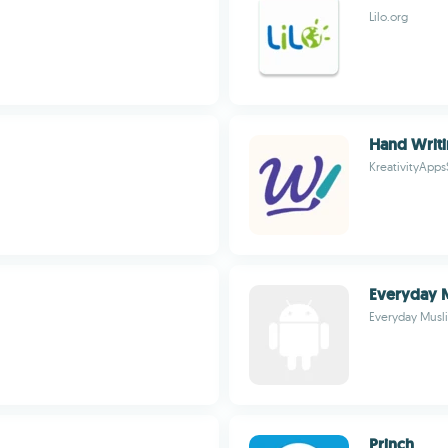
Lilo.org
Hand Writ
KreativityApps
Everyday 
Everyday Musl
Princh