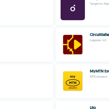
Tangerino App
CircuitSafar
Logipipe, LLC
MyMTN Esw
MTN eSwatini
Lilo