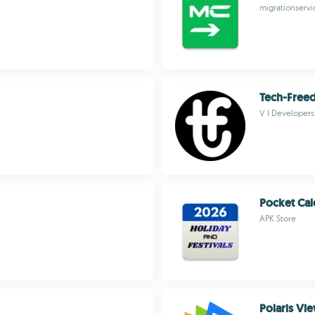
migrationservi
Tech-Free
V I Developers
Pocket Cal
APK Store
Polaris Vi