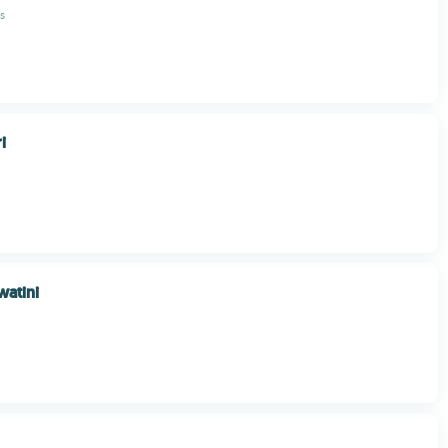
s
i
atini