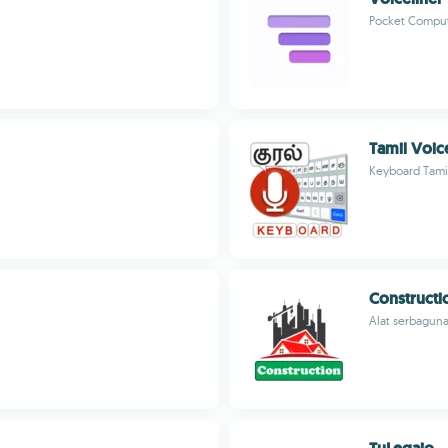
Pocket Comput
Tamil Voi
Keyboard Tamil
Constructi
Alat serbaguna