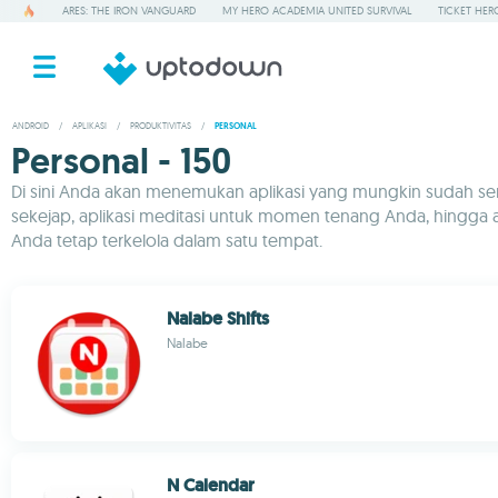
ARES: THE IRON VANGUARD
MY HERO ACADEMIA UNITED SURVIVAL
TICKET HER
ANDROID
/
APLIKASI
/
PRODUKTIVITAS
/
PERSONAL
Personal - 150
Di sini Anda akan menemukan aplikasi yang mungkin sudah seri
sekejap, aplikasi meditasi untuk momen tenang Anda, hingga
Anda tetap terkelola dalam satu tempat.
Nalabe Shifts
Nalabe
N Calendar