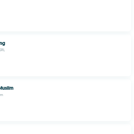
ing
SRL
Muslim
im