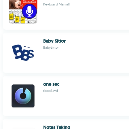
Keyboard Mania11
Baby Sittor
BabySittor
one sec
riedel.wtf
Notes Taking