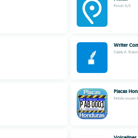
Princh A/S
Writer Co
Caleb A. Robi
Placas Hon
Kelola urusan 
Voiceliner