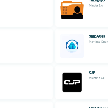
TuLegajo
Minder S.A
ShipAtlas
Maritime Opti
CJP
Stichting CJP