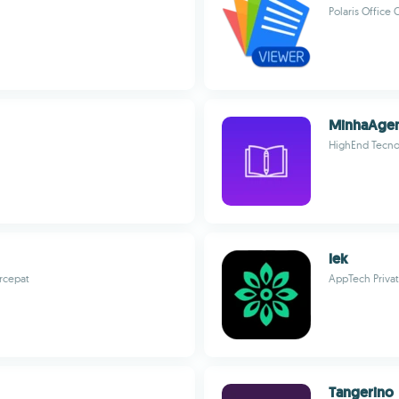
Polaris Office 
MinhaAge
HighEnd Tecno
lek
ercepat
AppTech Privat
Tangerino