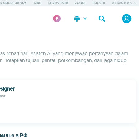
K SIMULATOR 2026
WINK
SEGERA HADIR
ZOOBA
EMOCHI
APLIKASI LOKAL AI
as sehari-hari. Asisten AI yang menjawab pertanyaan dalam
n. Tetapkan tujuan, pantau perkembangan, dan jaga hidup
signer
per
 жилье в РФ