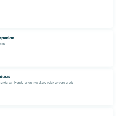
mpanion
nson
duras
kendaraan Honduras online; akses pajak terbaru gratis