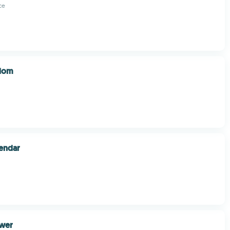
ce
dom
endar
ewer