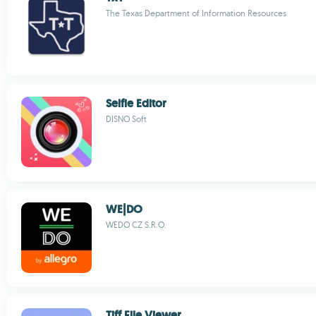
The Texas Department of Information Resources
Selfie Editor
DISNO Soft
WE|DO
WEDO CZ S.R.O.
Tiff File Viewer