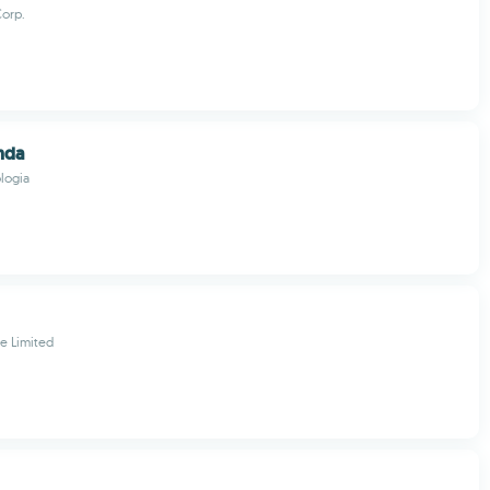
Corp.
nda
logia
e Limited