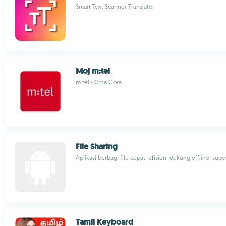
Smart Text Scanner Translator
Moj m:tel
m:tel - Crna Gora
File Sharing
Aplikasi berbagi file cepat, efisien, dukung offline, sup
Tamil Keyboard