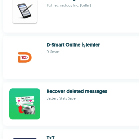
TGI Technology Inc. (Gillal)
D-Smart Online İşlemler
D-Smart
Recover deleted messages
Battery Stats Saver
TxT