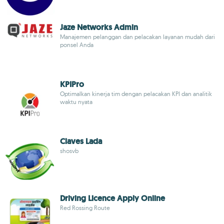
Jaze Networks Admin
Manajemen pelanggan dan pelacakan layanan mudah dari
ponsel Anda
KPIPro
Optimalkan kinerja tim dengan pelacakan KPI dan analitik
waktu nyata
Claves Lada
shosvb
Driving Licence Apply Online
Red Rossing Route