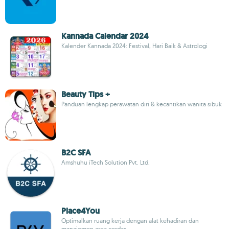
Kannada Calendar 2024
Kalender Kannada 2024: Festival, Hari Baik & Astrologi
Beauty Tips +
Panduan lengkap perawatan diri & kecantikan wanita sibuk
B2C SFA
Amshuhu iTech Solution Pvt. Ltd.
Place4You
Optimalkan ruang kerja dengan alat kehadiran dan
manajemen area cerdas