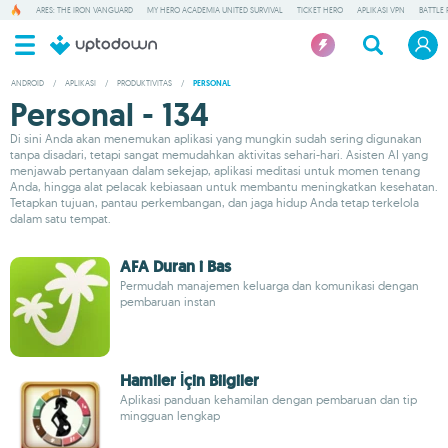
ARES: THE IRON VANGUARD
MY HERO ACADEMIA UNITED SURVIVAL
TICKET HERO
APLIKASI VPN
BATTLE 
ANDROID
/
APLIKASI
/
PRODUKTIVITAS
/
PERSONAL
Personal - 134
Di sini Anda akan menemukan aplikasi yang mungkin sudah sering digunakan
tanpa disadari, tetapi sangat memudahkan aktivitas sehari-hari. Asisten AI yang
menjawab pertanyaan dalam sekejap, aplikasi meditasi untuk momen tenang
Anda, hingga alat pelacak kebiasaan untuk membantu meningkatkan kesehatan.
Tetapkan tujuan, pantau perkembangan, dan jaga hidup Anda tetap terkelola
dalam satu tempat.
AFA Duran i Bas
Permudah manajemen keluarga dan komunikasi dengan
pembaruan instan
Hamiler İçin Bilgiler
Aplikasi panduan kehamilan dengan pembaruan dan tip
mingguan lengkap