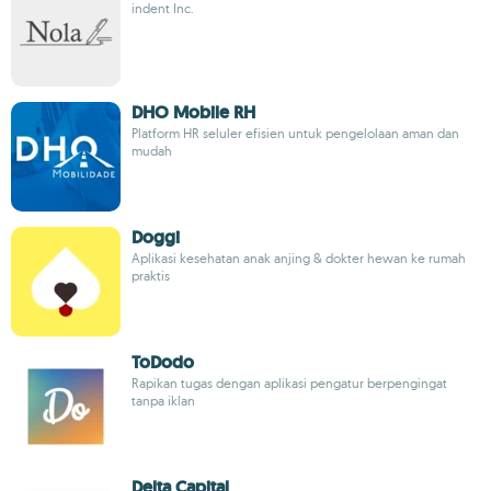
indent Inc.
DHO Mobile RH
Platform HR seluler efisien untuk pengelolaan aman dan
mudah
Doggi
Aplikasi kesehatan anak anjing & dokter hewan ke rumah
praktis
ToDodo
Rapikan tugas dengan aplikasi pengatur berpengingat
tanpa iklan
Delta Capital