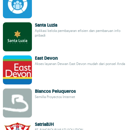
Santa Luzia
Aplikasi kelola pembayaran efisien dan pembaruan info
pribadi
East Devon
Akses layanan Dewan East Devon mudah dari ponsel Anda
Blancos Peluqueros
Semilla Proyectos Internet
SatriaBJH
PT. BJHGROUP MULTI SOLUTION