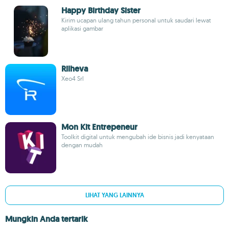
Happy Birthday Sister
Kirim ucapan ulang tahun personal untuk saudari lewat
aplikasi gambar
Rilheva
Xeo4 Srl
Mon Kit Entrepeneur
Toolkit digital untuk mengubah ide bisnis jadi kenyataan
dengan mudah
LIHAT YANG LAINNYA
Mungkin Anda tertarik