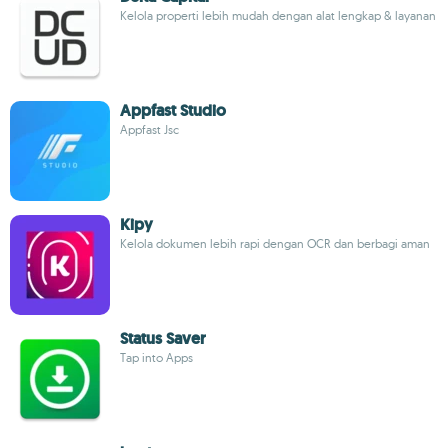
Kelola properti lebih mudah dengan alat lengkap & layanan
Appfast Studio
Appfast Jsc
Kipy
Kelola dokumen lebih rapi dengan OCR dan berbagi aman
Status Saver
Tap into Apps