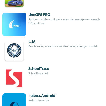
LiveGPS PRO
Aplikasi mobile untuk pelacakan dan manajemen armada
GPS real-time
LJJA
Kelola kelas, acara Jiu-Jitsu, dan belanja dengan mudah
SchoolTracs
SchoolTracs Ltd
Inabox.Android
Inabox Solutions