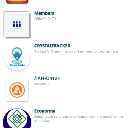
Members
OfficeRnD LTD
CRYSTALTRACKER
Aplikasi GPS real-time untuk keamanan pribadi dan aset
ЛАН-Оптик
lanoptic.ru
Econorma
Pemantauan suhu dan kelembapan real-time untuk kontrol
iklim ketat