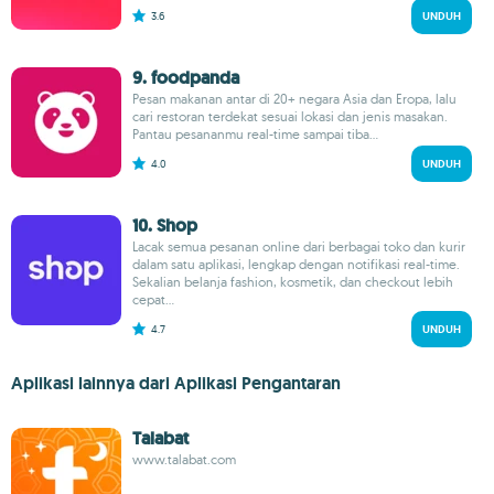
3.6
UNDUH
9. foodpanda
Pesan makanan antar di 20+ negara Asia dan Eropa, lalu
cari restoran terdekat sesuai lokasi dan jenis masakan.
Pantau pesananmu real-time sampai tiba...
4.0
UNDUH
10. Shop
Lacak semua pesanan online dari berbagai toko dan kurir
dalam satu aplikasi, lengkap dengan notifikasi real-time.
Sekalian belanja fashion, kosmetik, dan checkout lebih
cepat...
4.7
UNDUH
Aplikasi lainnya dari Aplikasi Pengantaran
Talabat
www.talabat.com