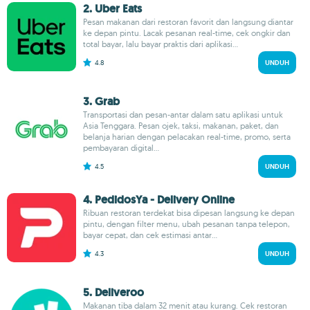
2. Uber Eats
Pesan makanan dari restoran favorit dan langsung diantar
ke depan pintu. Lacak pesanan real-time, cek ongkir dan
total bayar, lalu bayar praktis dari aplikasi...
4.8
UNDUH
3. Grab
Transportasi dan pesan-antar dalam satu aplikasi untuk
Asia Tenggara. Pesan ojek, taksi, makanan, paket, dan
belanja harian dengan pelacakan real-time, promo, serta
pembayaran digital...
4.5
UNDUH
4. PedidosYa - Delivery Online
Ribuan restoran terdekat bisa dipesan langsung ke depan
pintu, dengan filter menu, ubah pesanan tanpa telepon,
bayar cepat, dan cek estimasi antar...
4.3
UNDUH
5. Deliveroo
Makanan tiba dalam 32 menit atau kurang. Cek restoran