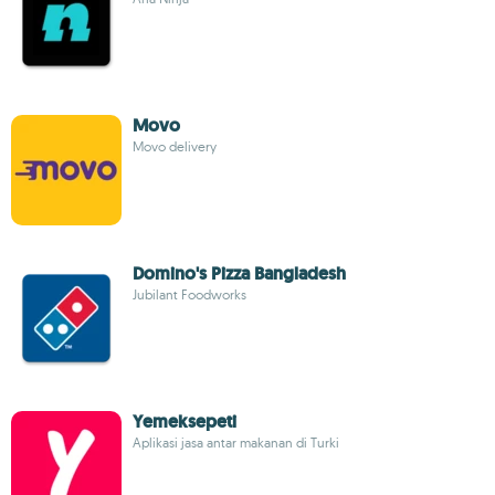
Movo
Movo delivery
Domino's Pizza Bangladesh
Jubilant Foodworks
Yemeksepeti
Aplikasi jasa antar makanan di Turki