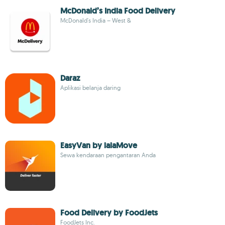
McDonald’s India Food Delivery
McDonald's India – West &
Daraz
Aplikasi belanja daring
EasyVan by lalaMove
Sewa kendaraan pengantaran Anda
Food Delivery by FoodJets
FoodJets Inc.