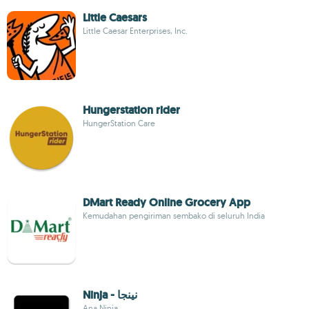
Little Caesars
Little Caesar Enterprises, Inc.
Hungerstation rider
HungerStation Care
DMart Ready Online Grocery App
Kemudahan pengiriman sembako di seluruh India
Ninja - نينجا
Ana Ninja