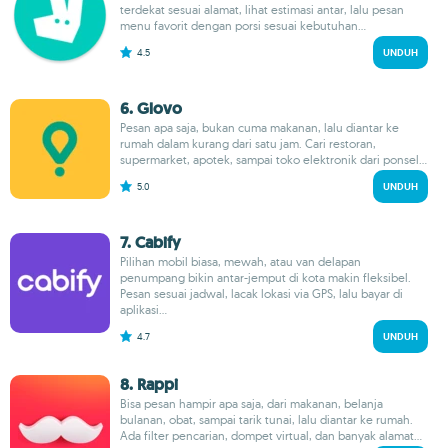
terdekat sesuai alamat, lihat estimasi antar, lalu pesan
menu favorit dengan porsi sesuai kebutuhan...
4.5
UNDUH
6. Glovo
Pesan apa saja, bukan cuma makanan, lalu diantar ke
rumah dalam kurang dari satu jam. Cari restoran,
supermarket, apotek, sampai toko elektronik dari ponsel...
5.0
UNDUH
7. Cabify
Pilihan mobil biasa, mewah, atau van delapan
penumpang bikin antar-jemput di kota makin fleksibel.
Pesan sesuai jadwal, lacak lokasi via GPS, lalu bayar di
aplikasi...
4.7
UNDUH
8. Rappi
Bisa pesan hampir apa saja, dari makanan, belanja
bulanan, obat, sampai tarik tunai, lalu diantar ke rumah.
Ada filter pencarian, dompet virtual, dan banyak alamat...