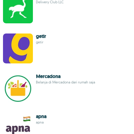
Delivery Club LLC
getir
getir
Mercadona
Belanja di Mercadona dari rumah saja
apna
apna