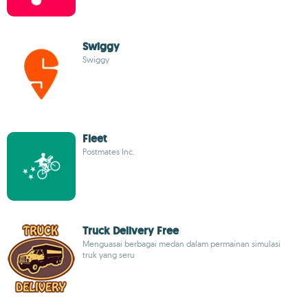
Swiggy
Swiggy
Fleet
Postmates Inc.
Truck Delivery Free
Menguasai berbagai medan dalam permainan simulasi
truk yang seru