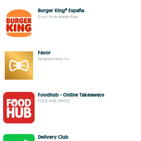
Burger King® España
Di sini Anda adalah Raja
Favor
NeighborFavor, Inc.
Foodhub - Online Takeaways
FOOD HUB LIMITED
Delivery Club